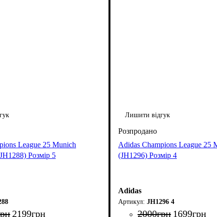
гук
Лишити відгук
pions League 25 Munich
Adidas Champions League 25 
(JH1288) Розмір 5
(JH1296) Розмір 4
Adidas
288
JH1296 4
грн
2199
грн
2000
грн
1699
грн