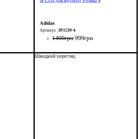
JP1539 для футболу Розмір 4
Adidas
JP1539-4
1400
грн
999
грн
Швидкий перегляд