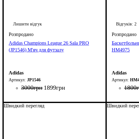
Лишити відгук
Відгуків:
2
Adidas Champions League 26 Sala PRO
Баскетбольни
(JP1546) М'яч для футзалу
HM4975
Adidas
Adidas
JP1546
HM4
3000
грн
1899
грн
1800
Швидкий перегляд
Швидкий пере