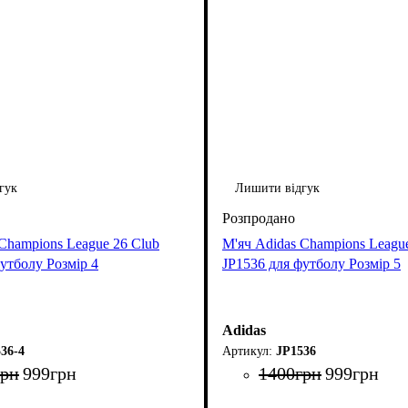
гук
Лишити відгук
Champions League 26 Club
М'яч Adidas Champions Leagu
утболу Розмір 4
JP1536 для футболу Розмір 5
Adidas
36-4
JP1536
грн
999
грн
1400
грн
999
грн