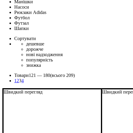
Манішки
Насоси
Рюкзаки Adidas
Футбол
Футзал
Шапки
Сортувати
дешевше
дорожче
нові надходження
популярність
знижка
Товари
121 —
180
(всього 209)
1
2
3
4
Швидкий перегляд
Швидкий пере