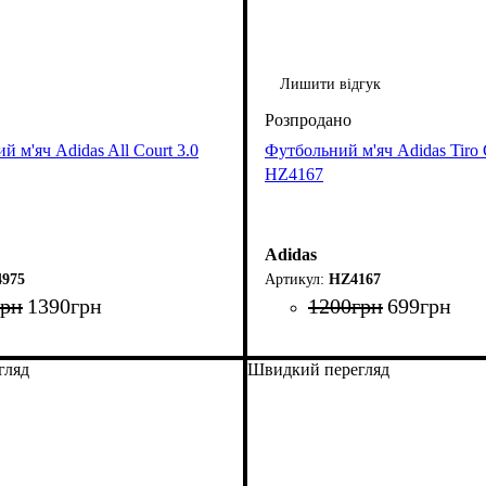
Лишити відгук
й м'яч Adidas All Court 3.0
Футбольний м'яч Adidas Tiro 
HZ4167
Adidas
975
HZ4167
грн
1390
грн
1200
грн
699
грн
гляд
Швидкий перегляд