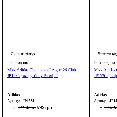
Лишити відгук
Лишити від
М'яч Adidas Champions League 26 Club
М'яч Adidas 
JP1535 для футболу Розмір 5
JP1536 для ф
Adidas
Adidas
JP1535
JP15
1400
грн
999
грн
1400