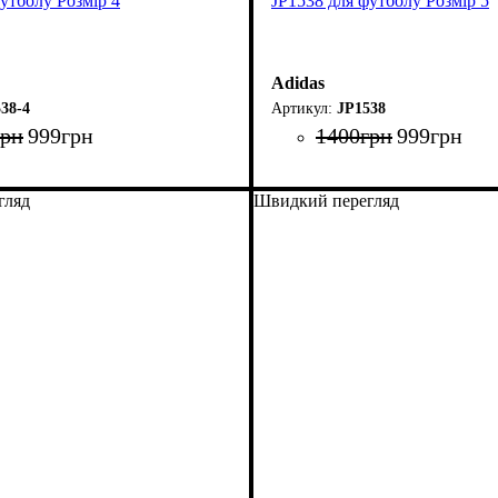
утболу Розмір 4
JP1538 для футболу Розмір 5
Adidas
38-4
JP1538
грн
999
грн
1400
грн
999
грн
гляд
Швидкий перегляд