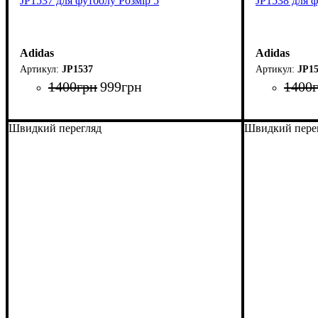
JP1537 для футболу Розмір 5
JP1538 для ф
Adidas
Adidas
JP1537
JP15
1400
грн
999
грн
1400
Швидкий перегляд
Швидкий пере