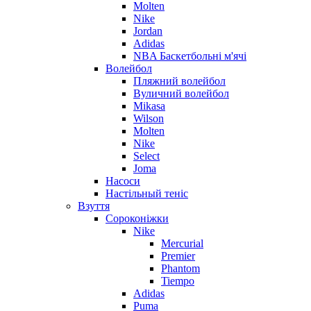
Molten
Nike
Jordan
Adidas
NBA Баскетбольні м'ячі
Волейбол
Пляжний волейбол
Вуличний волейбол
Mikasa
Wilson
Molten
Nike
Select
Joma
Насоси
Настільный теніс
Взуття
Сороконіжки
Nike
Mercurial
Premier
Phantom
Tiempo
Adidas
Puma