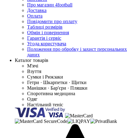
Про магазин 4football
Доставка
Оплата
Повідомити про оплату
Таблиці розмірів
Обмін і повернення
Гарантія і сервіс
Угода користувача
Положення про обробку і захист персональних
даних
Каталог товарів
М'ячі
Взуття
Сумки і Рюкзаки
Гетри · Шкарпетки · Щитки
Манішки · Бар'єри · Пляшки
Споротивна медицина
Одяг
Настільний теніс