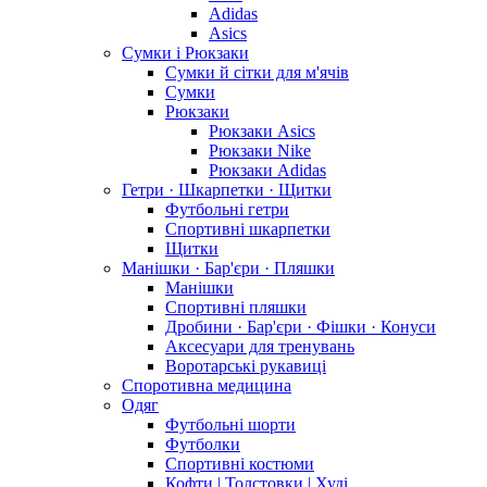
Adidas
Asics
Сумки і Рюкзаки
Сумки й сітки для м'ячів
Сумки
Рюкзаки
Рюкзаки Asics
Рюкзаки Nike
Рюкзаки Adidas
Гетри · Шкарпетки · Щитки
Футбольні гетри
Спортивні шкарпетки
Щитки
Манішки · Бар'єри · Пляшки
Манішки
Спортивні пляшки
Дробини · Бар'єри · Фішки · Конуси
Аксесуари для тренувань
Воротарські рукавиці
Споротивна медицина
Одяг
Футбольні шорти
Футболки
Спортивні костюми
Кофти | Толстовки | Худі