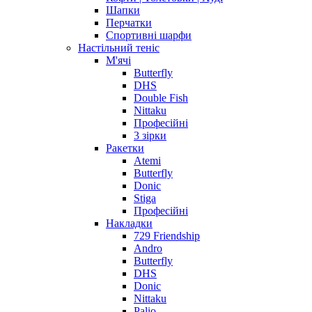
Шапки
Перчатки
Спортивні шарфи
Настільний теніс
М'ячі
Butterfly
DHS
Double Fish
Nittaku
Професійні
3 зірки
Ракетки
Atemi
Butterfly
Donic
Stiga
Професійні
Накладки
729 Friendship
Andro
Butterfly
DHS
Donic
Nittaku
Palio