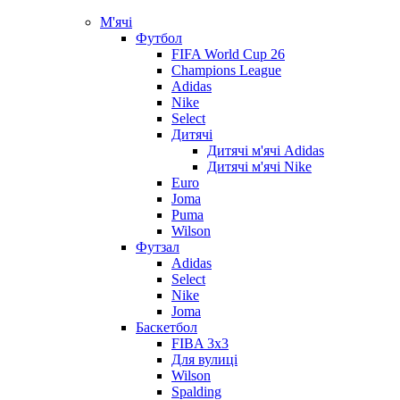
М'ячі
Футбол
FIFA World Cup 26
Champions League
Adidas
Nike
Select
Дитячі
Дитячі м'ячі Adidas
Дитячі м'ячі Nike
Euro
Joma
Puma
Wilson
Футзал
Adidas
Select
Nike
Joma
Баскетбол
FIBA 3x3
Для вулиці
Wilson
Spalding