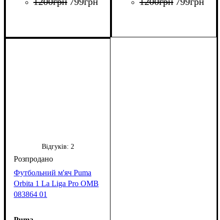
1200
грн
799
грн
1200
грн
799
грн
Відгуків:
2
Футбольний м'яч Puma
Orbita 1 La Liga Pro OMB
083864 01
Puma