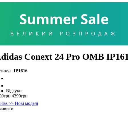
Summer Sale
ВЕЛИКИЙ РОЗПРОДАЖ
didas Conext 24 Pro OMB IP16
IP1616
Відгуки
00
грн
4399
грн
idas >> Нові моделі
мовити