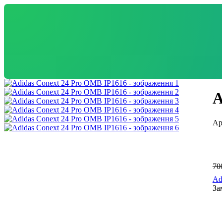
A
70
Ad
За