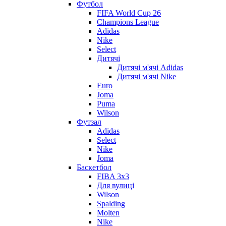
Футбол
FIFA World Cup 26
Champions League
Adidas
Nike
Select
Дитячі
Дитячі м'ячі Adidas
Дитячі м'ячі Nike
Euro
Joma
Puma
Wilson
Футзал
Adidas
Select
Nike
Joma
Баскетбол
FIBA 3x3
Для вулиці
Wilson
Spalding
Molten
Nike