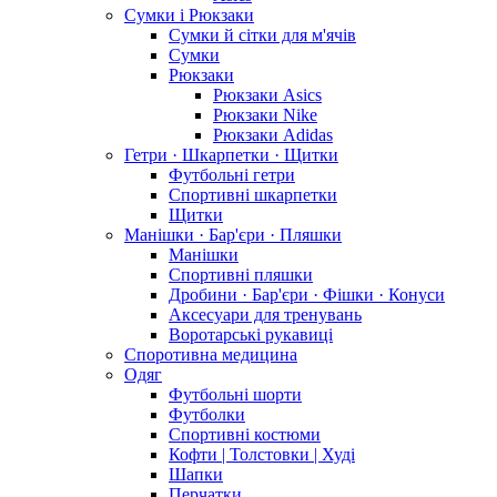
Сумки і Рюкзаки
Сумки й сітки для м'ячів
Сумки
Рюкзаки
Рюкзаки Asics
Рюкзаки Nike
Рюкзаки Adidas
Гетри · Шкарпетки · Щитки
Футбольні гетри
Спортивні шкарпетки
Щитки
Манішки · Бар'єри · Пляшки
Манішки
Спортивні пляшки
Дробини · Бар'єри · Фішки · Конуси
Аксесуари для тренувань
Воротарські рукавиці
Споротивна медицина
Одяг
Футбольні шорти
Футболки
Спортивні костюми
Кофти | Толстовки | Худі
Шапки
Перчатки