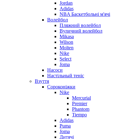
Jordan
Adidas
NBA Баскетбольні м'ячі
Волейбол
Пляжний волейбол
Вуличний волейбол
Mikasa
Wilson
Molten
Nike
Select
Joma
Насоси
Настільный теніс
Взуття
Сороконіжки
Nike
Mercurial
Premier
Phantom
Tiempo
Adidas
Puma
Joma
Дитячі