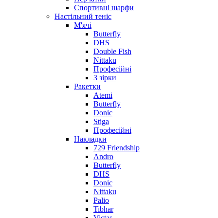
Спортивні шарфи
Настільний теніс
М'ячі
Butterfly
DHS
Double Fish
Nittaku
Професійні
3 зірки
Ракетки
Atemi
Butterfly
Donic
Stiga
Професійні
Накладки
729 Friendship
Andro
Butterfly
DHS
Donic
Nittaku
Palio
Tibhar
Victas