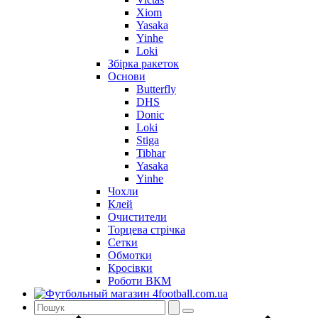
Xiom
Yasaka
Yinhe
Loki
Збірка ракеток
Основи
Butterfly
DHS
Donic
Loki
Stiga
Tibhar
Yasaka
Yinhe
Чохли
Клей
Очистители
Торцева стрічка
Сетки
Обмотки
Кросівки
Роботи ВКМ