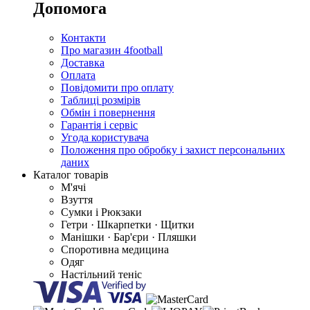
Допомога
Контакти
Про магазин 4football
Доставка
Оплата
Повідомити про оплату
Таблиці розмірів
Обмін і повернення
Гарантія і сервіс
Угода користувача
Положення про обробку і захист персональних
даних
Каталог товарів
М'ячі
Взуття
Сумки і Рюкзаки
Гетри · Шкарпетки · Щитки
Манішки · Бар'єри · Пляшки
Споротивна медицина
Одяг
Настільний теніс