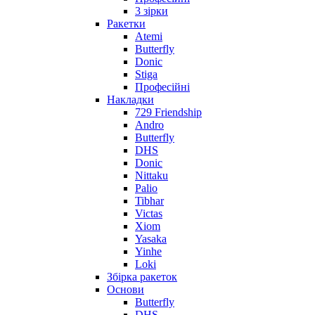
3 зірки
Ракетки
Atemi
Butterfly
Donic
Stiga
Професійні
Накладки
729 Friendship
Andro
Butterfly
DHS
Donic
Nittaku
Palio
Tibhar
Victas
Xiom
Yasaka
Yinhe
Loki
Збірка ракеток
Основи
Butterfly
DHS