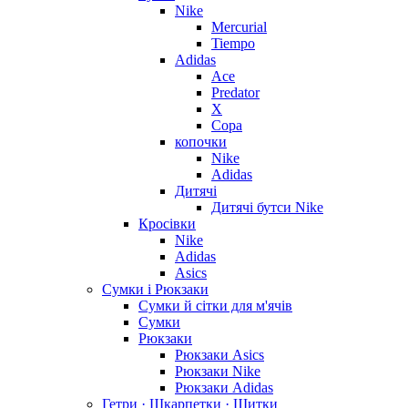
Nike
Mercurial
Tiempo
Adidas
Ace
Predator
X
Copa
копочки
Nike
Adidas
Дитячі
Дитячі бутси Nike
Кросівки
Nike
Adidas
Asics
Сумки і Рюкзаки
Сумки й сітки для м'ячів
Сумки
Рюкзаки
Рюкзаки Asics
Рюкзаки Nike
Рюкзаки Adidas
Гетри · Шкарпетки · Щитки