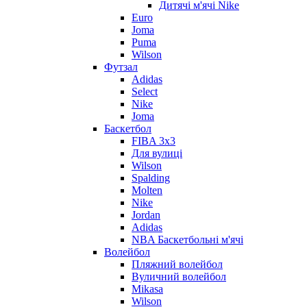
Дитячі м'ячі Nike
Euro
Joma
Puma
Wilson
Футзал
Adidas
Select
Nike
Joma
Баскетбол
FIBA 3x3
Для вулиці
Wilson
Spalding
Molten
Nike
Jordan
Adidas
NBA Баскетбольні м'ячі
Волейбол
Пляжний волейбол
Вуличний волейбол
Mikasa
Wilson