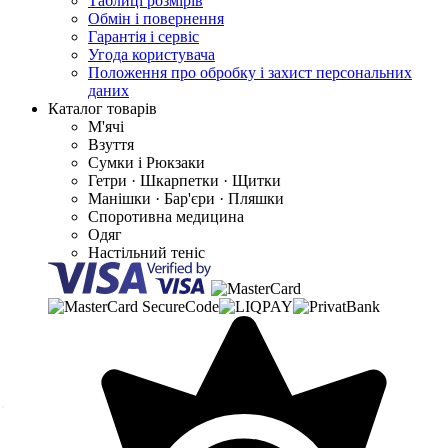
Таблиці розмірів
Обмін і повернення
Гарантія і сервіс
Угода користувача
Положення про обробку і захист персональних
даних
Каталог товарів
М'ячі
Взуття
Сумки і Рюкзаки
Гетри · Шкарпетки · Щитки
Манішки · Бар'єри · Пляшки
Споротивна медицина
Одяг
Настільний теніс