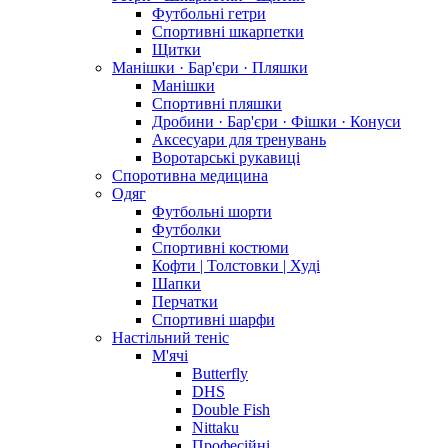
Футбольні гетри
Спортивні шкарпетки
Щитки
Манішки · Бар'єри · Пляшки
Манішки
Спортивні пляшки
Дробини · Бар'єри · Фішки · Конуси
Аксесуари для тренувань
Воротарські рукавиці
Споротивна медицина
Одяг
Футбольні шорти
Футболки
Спортивні костюми
Кофти | Толстовки | Худі
Шапки
Перчатки
Спортивні шарфи
Настільний теніс
М'ячі
Butterfly
DHS
Double Fish
Nittaku
Професійні