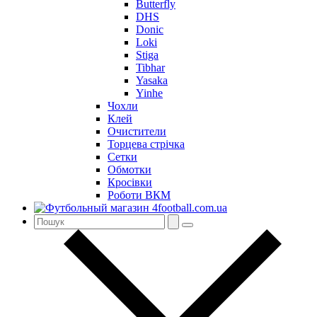
Butterfly
DHS
Donic
Loki
Stiga
Tibhar
Yasaka
Yinhe
Чохли
Клей
Очистители
Торцева стрічка
Сетки
Обмотки
Кросівки
Роботи ВКМ