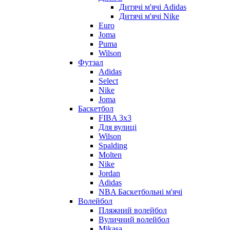
Дитячі м'ячі Adidas
Дитячі м'ячі Nike
Euro
Joma
Puma
Wilson
Футзал
Adidas
Select
Nike
Joma
Баскетбол
FIBA 3x3
Для вулиці
Wilson
Spalding
Molten
Nike
Jordan
Adidas
NBA Баскетбольні м'ячі
Волейбол
Пляжний волейбол
Вуличний волейбол
Mikasa