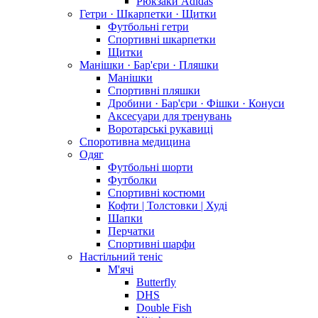
Рюкзаки Adidas
Гетри · Шкарпетки · Щитки
Футбольні гетри
Спортивні шкарпетки
Щитки
Манішки · Бар'єри · Пляшки
Манішки
Спортивні пляшки
Дробини · Бар'єри · Фішки · Конуси
Аксесуари для тренувань
Воротарські рукавиці
Споротивна медицина
Одяг
Футбольні шорти
Футболки
Спортивні костюми
Кофти | Толстовки | Худі
Шапки
Перчатки
Спортивні шарфи
Настільний теніс
М'ячі
Butterfly
DHS
Double Fish