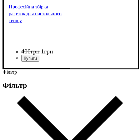
Професійна збірка
ракеток для настольного
тенісу
400
грн
1
грн
Фільтр
Фільтр