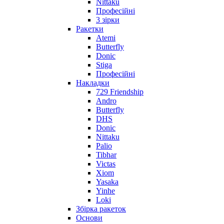
Nittaku
Професійні
3 зірки
Ракетки
Atemi
Butterfly
Donic
Stiga
Професійні
Накладки
729 Friendship
Andro
Butterfly
DHS
Donic
Nittaku
Palio
Tibhar
Victas
Xiom
Yasaka
Yinhe
Loki
Збірка ракеток
Основи