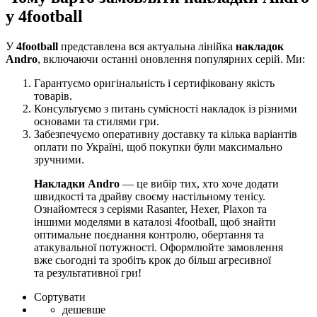
у 4football
У
4football
представлена вся актуальна лінійка
накладок
Andro
, включаючи останні оновлення популярних серій. Ми:
Гарантуємо оригінальність і сертифіковану якість
товарів.
Консультуємо з питань сумісності накладок із різними
основами та стилями гри.
Забезпечуємо оперативну доставку та кілька варіантів
оплати по Україні, щоб покупки були максимально
зручними.
Накладки Andro
— це вибір тих, хто хоче додати
швидкості та драйву своєму настільному тенісу.
Ознайомтеся з серіями Rasanter, Hexer, Plaxon та
іншими моделями в каталозі 4football, щоб знайти
оптимальне поєднання контролю, обертання та
атакувальної потужності. Оформлюйте замовлення
вже сьогодні та зробіть крок до більш агресивної
та результативної гри!
Сортувати
дешевше