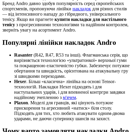
Бренд Andro давно здобув популярність серед європейських
спортсменів, пропонуючи лінійки
накладок
для різних стилів
— від інтенсивного нападу до гібридного, універсального
тенісу. Якщо ви прагнете
купити накладки для настільного
тенісу
з прогресивними технологіями та надійним контролем,
зверніть увагу на асортимент Andro.
Популярні лінійки накладок Andro
Rasanter
(R42, R47, R53 та інші). Флагманська серія, що
вирізняється технологією «ультратонкої» верхньої гуми
та покращеною еластичністю губки. Забезпечує потужне
обертання та швидкість, орієнтована на атакувальну гру
зі швидкими переходами.
Hexer
. Більш «класична» лінійка на основі Tensor-
технологій. Накладки Hexer підходять і для
наступальних ударів, і для впевненої контргри завдяки
надійному зчепленню з
м'ячем
.
Plaxon
. Моделі для гравців, які цінують потужне
прискорення та агресивний «натиск» біля столу.
Підходять для тих, хто любить атакувати одним-двома
ударами, не даючи супернику шансів на захист.
Чому варто замовляти накладки Andro