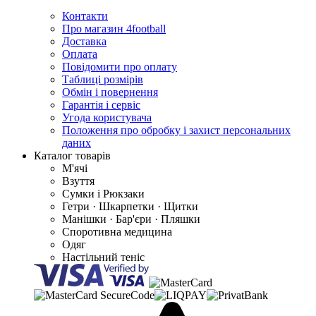
Контакти
Про магазин 4football
Доставка
Оплата
Повідомити про оплату
Таблиці розмірів
Обмін і повернення
Гарантія і сервіс
Угода користувача
Положення про обробку і захист персональних
даних
Каталог товарів
М'ячі
Взуття
Сумки і Рюкзаки
Гетри · Шкарпетки · Щитки
Манішки · Бар'єри · Пляшки
Споротивна медицина
Одяг
Настільний теніс