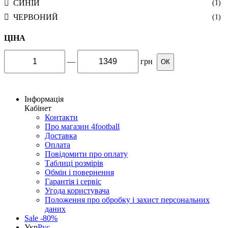
СИНІЙ
(1)
ЧЕРВОНИЙ
(1)
ЦІНА
—
грн
ОК
Інформація
Кабінет
Контакти
Про магазин 4football
Доставка
Оплата
Повідомити про оплату
Таблиці розмірів
Обмін і повернення
Гарантія і сервіс
Угода користувача
Положення про обробку і захист персональних
даних
Sale -80%
Укр
Рус