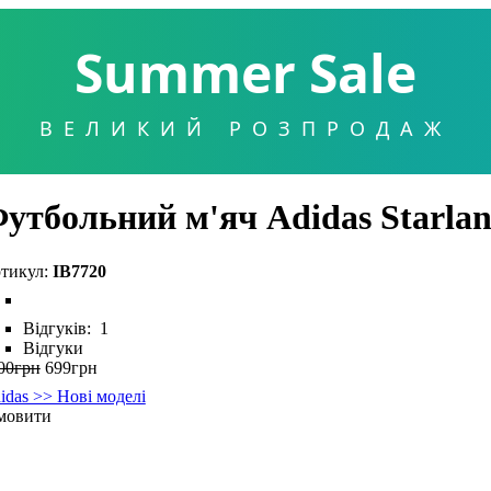
Summer Sale
ВЕЛИКИЙ РОЗПРОДАЖ
утбольний м'яч Adidas Starlan
IB7720
Відгуків:
1
Відгуки
00
грн
699
грн
idas >> Нові моделі
мовити