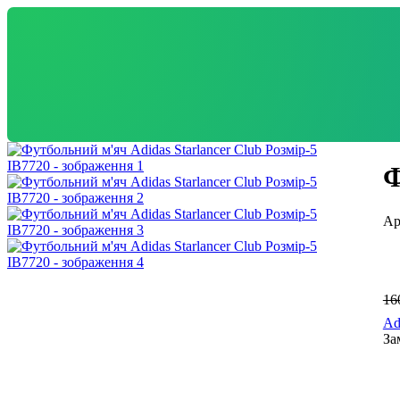
Ф
16
Ad
За