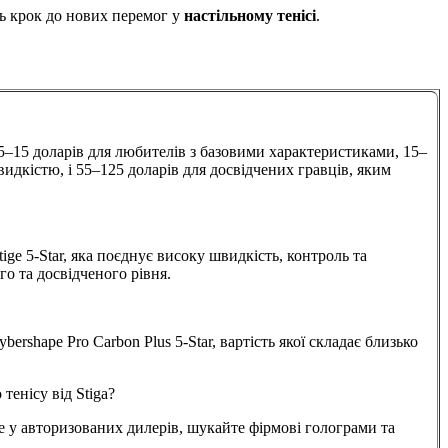
ть крок до нових перемог у
настільному тенісі
.
 5–15 доларів для любителів з базовими характеристиками, 15–
идкістю, і 55–125 доларів для досвідчених гравців, яким
tige 5-Star, яка поєднує високу швидкість, контроль та
го та досвідченого рівня.
ershape Pro Carbon Plus 5-Star, вартість якої складає близько
тенісу від Stiga?
е у авторизованих дилерів, шукайте фірмові голограми та