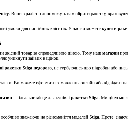
енісу
. Вони з радістю допоможуть вам
обрати
ракетку, враховуюч
льні умови для постійних клієнтів. У нас ви можете
купити
раке
і
ати якісний товар за справедливою ціною. Тому наш
магазин
про
ляє уникнути зайвих націнок.
ні ракетки Stiga
недорого
, не турбуючись про підробки або низь
оставки. Ви можете оформити замовлення онлайн або відвідати н
агазин
— ідеальне місце для купівлі
ракетки Stiga
. Ми цінуємо к
, особливо зважаючи на різноманіття моделей
Stiga
. Проте, знаюч