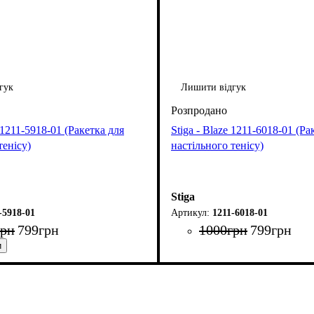
гук
Лишити відгук
k 1211-5918-01 (Ракетка для
Stiga - Blaze 1211-6018-01 (Ра
тенісу)
настільного тенісу)
Stiga
-5918-01
1211-6018-01
грн
799
грн
1000
грн
799
грн