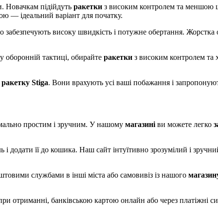
и. Новачкам підійдуть
ракетки
з високим контролем та меншою ш
ою — ідеальний варіант для початку.
що забезпечують високу швидкість і потужне обертання. Жорстка
гу оборонній тактиці, обирайте
ракетки
з високим контролем та 
у
ракетку Stiga
. Вони врахують усі ваші побажання і запропонують
мально простим і зручним. У нашому
магазині
ви можете легко
з
і додати її до кошика. Наш сайт інтуїтивно зрозумілий і зручн
оштовими службами в інші міста або самовивіз із нашого
магазин
ри отриманні, банківською картою онлайн або через платіжні си