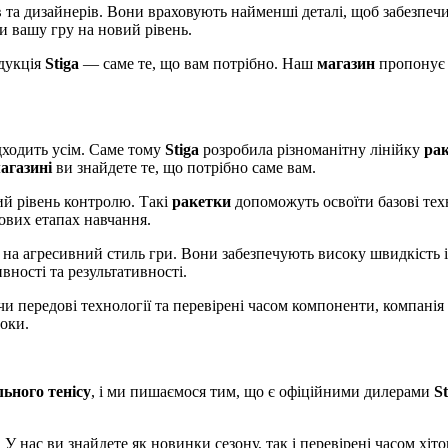
в та дизайнерів. Вони враховують найменші деталі, щоб забезпеч
и вашу гру на новий рівень.
одукція
Stiga
— саме те, що вам потрібно. Наш
магазин
пропонує 
ідходить усім. Саме тому
Stiga
розробила різноманітну лінійку
ра
агазині
ви знайдете те, що потрібно саме вам.
й рівень контролю. Такі
ракетки
допоможуть освоїти базові техні
ових етапах навчання.
і на агресивний стиль гри. Вони забезпечують високу швидкість
вності та результативності.
и передові технології та перевірені часом компоненти, компанія 
роки.
льного тенісу
, і ми пишаємося тим, що є офіційними дилерами
St
нас ви знайдете як новинки сезону, так і перевірені часом хіто