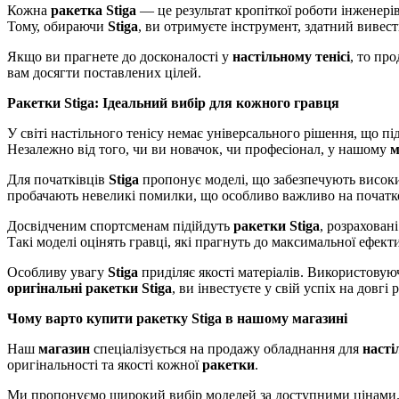
Кожна
ракетка Stiga
— це результат кропіткої роботи інженері
Тому, обираючи
Stiga
, ви отримуєте інструмент, здатний вивест
Якщо ви прагнете до досконалості у
настільному тенісі
, то пр
вам досягти поставлених цілей.
Ракетки Stiga: Ідеальний вибір для кожного гравця
У світі настільного тенісу немає універсального рішення, що п
Незалежно від того, чи ви новачок, чи професіонал, у нашому
м
Для початківців
Stiga
пропонує моделі, що забезпечують високи
пробачають невеликі помилки, що особливо важливо на початк
Досвідченим спортсменам підійдуть
ракетки Stiga
, розрахован
Такі моделі оцінять гравці, які прагнуть до максимальної ефекти
Особливу увагу
Stiga
приділяє якості матеріалів. Використовуюч
оригінальні ракетки Stiga
, ви інвестуєте у свій успіх на довгі 
Чому варто купити ракетку Stiga в нашому магазині
Наш
магазин
спеціалізується на продажу обладнання для
насті
оригінальності та якості кожної
ракетки
.
Ми пропонуємо широкий вибір моделей за доступними цінами. У 