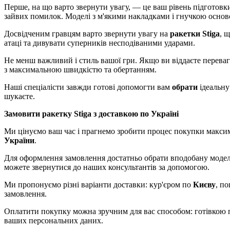
Перше, на що варто звернути увагу, — це ваш рівень підготовк
зайвих помилок. Моделі з м'якими накладками і гнучкою основ
Досвідченим гравцям варто звернути увагу на
ракетки Stiga
, 
атаці та дивувати суперників несподіваними ударами.
Не менш важливий і стиль вашої гри. Якщо ви віддаєте перева
з максимальною швидкістю та обертанням.
Наші спеціалісти завжди готові допомогти вам
обрати
ідеальн
шукаєте.
Замовити ракетку Stiga з доставкою по Україні
Ми цінуємо ваш час і прагнемо зробити процес покупки макси
України
.
Для оформлення замовлення достатньо обрати вподобану модель 
можете звернутися до наших консультантів за допомогою.
Ми пропонуємо різні варіанти доставки: кур'єром по
Києву
, п
замовлення.
Оплатити покупку можна зручним для вас способом: готівкою п
ваших персональних даних.