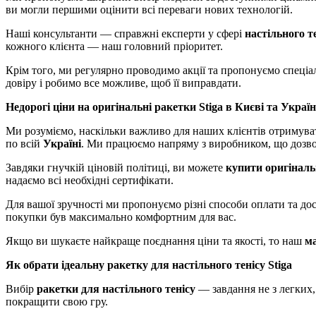
ви могли першими оцінити всі переваги нових технологій.
Наші консультанти — справжні експерти у сфері
настільного т
кожного клієнта — наш головний пріоритет.
Крім того, ми регулярно проводимо акції та пропонуємо спеціа
довіру і робимо все можливе, щоб її виправдати.
Недорогі ціни на оригінальні ракетки Stiga в Києві та Україн
Ми розуміємо, наскільки важливо для наших клієнтів отримув
по всій
Україні
. Ми працюємо напряму з виробником, що дозво
Завдяки гнучкій ціновій політиці, ви можете
купити
оригіналь
надаємо всі необхідні сертифікати.
Для вашої зручності ми пропонуємо різні способи оплати та д
покупки був максимально комфортним для вас.
Якщо ви шукаєте найкраще поєднання ціни та якості, то наш
м
Як обрати ідеальну ракетку для настільного тенісу Stiga
Вибір
ракетки для настільного тенісу
— завдання не з легких
покращити свою гру.