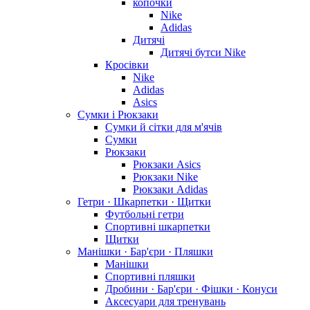
копочки
Nike
Adidas
Дитячі
Дитячі бутси Nike
Кросівки
Nike
Adidas
Asics
Сумки і Рюкзаки
Сумки й сітки для м'ячів
Сумки
Рюкзаки
Рюкзаки Asics
Рюкзаки Nike
Рюкзаки Adidas
Гетри · Шкарпетки · Щитки
Футбольні гетри
Спортивні шкарпетки
Щитки
Манішки · Бар'єри · Пляшки
Манішки
Спортивні пляшки
Дробини · Бар'єри · Фішки · Конуси
Аксесуари для тренувань