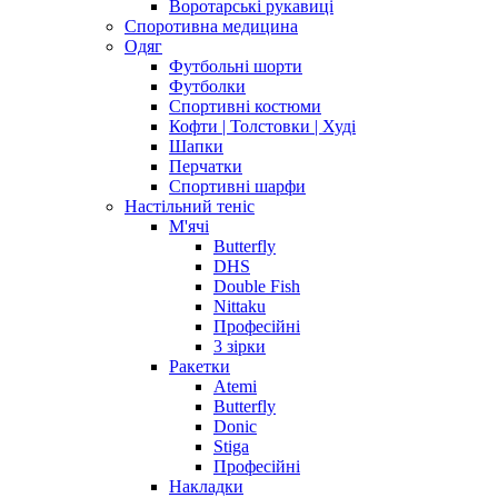
Воротарські рукавиці
Споротивна медицина
Одяг
Футбольні шорти
Футболки
Спортивні костюми
Кофти | Толстовки | Худі
Шапки
Перчатки
Спортивні шарфи
Настільний теніс
М'ячі
Butterfly
DHS
Double Fish
Nittaku
Професійні
3 зірки
Ракетки
Atemi
Butterfly
Donic
Stiga
Професійні
Накладки