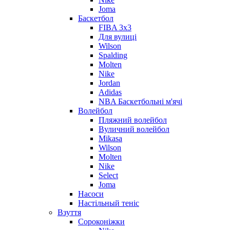
Joma
Баскетбол
FIBA 3x3
Для вулиці
Wilson
Spalding
Molten
Nike
Jordan
Adidas
NBA Баскетбольні м'ячі
Волейбол
Пляжний волейбол
Вуличний волейбол
Mikasa
Wilson
Molten
Nike
Select
Joma
Насоси
Настільный теніс
Взуття
Сороконіжки