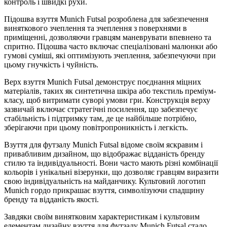
контроль і швидкі рухи.
Підошва взуття Munich Futsal розроблена для забезпечення
виняткового зчеплення та зчеплення з поверхнями в
приміщенні, дозволяючи гравцям маневрувати впевнено та
спритно. Підошва часто включає спеціалізовані малюнки або
гумові суміші, які оптимізують зчеплення, забезпечуючи при
цьому гнучкість і чуйність.
Верх взуття Munich Futsal демонструє поєднання міцних
матеріалів, таких як синтетична шкіра або текстиль преміум-
класу, щоб витримати суворі умови гри. Конструкція верху
зазвичай включає стратегічні посилення, що забезпечує
стабільність і підтримку там, де це найбільше потрібно,
зберігаючи при цьому повітропроникність і легкість.
Взуття для футзалу Munich Futsal відоме своїм яскравим і
привабливим дизайном, що відображає відданість бренду
стилю та індивідуальності. Вони часто мають різні комбінації
кольорів і унікальні візерунки, що дозволяє гравцям виразити
свою індивідуальність на майданчику. Культовий логотип
Munich гордо прикрашає взуття, символізуючи спадщину
бренду та відданість якості.
Завдяки своїм винятковим характеристикам і культовим
елементам дизайну взуття для футзалу Munich Futsal стало