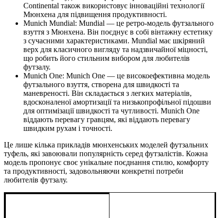
Continental також використовує інноваційні технології
Мюнхена для підвищення продуктивності.
Munich Mundial: Mundial — це ретро-модель футзального
взуття з Мюнхена. Він поєднує в собі вінтажну естетику
з сучасними характеристиками. Mundial має шкіряний
верх для класичного вигляду та надзвичайної міцності,
що робить його стильним вибором для любителів
футзалу.
Munich One: Munich One — це високоефективна модель
футзального взуття, створена для швидкості та
маневреності. Він складається з легких матеріалів,
вдосконаленої амортизації та низькопрофільної підошви
для оптимізації швидкості та чутливості. Munich One
віддають перевагу гравцям, які віддають перевагу
швидким рухам і точності.
Це лише кілька прикладів мюнхенських моделей футзальних
туфель, які завоювали популярність серед футзалістів. Кожна
модель пропонує своє унікальне поєднання стилю, комфорту
та продуктивності, задовольняючи конкретні потреби
любителів футзалу.