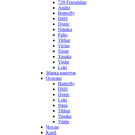
729 Friendship
Andro
Butterfly
DHS
Donic
Nittaku
Palio
Tibhar
Victas
Xiom
Yasaka
Yinhe
Loki
Збірка ракеток
Основи
Butterfly
DHS
Donic
Loki
Stiga
Tibhar
Yasaka
Yinhe
Чохли
Клей