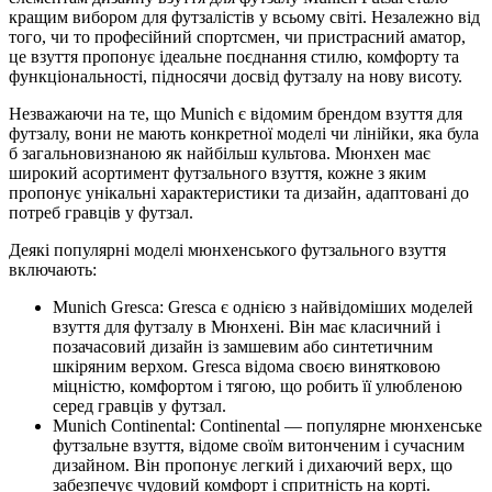
кращим вибором для футзалістів у всьому світі. Незалежно від
того, чи то професійний спортсмен, чи пристрасний аматор,
це взуття пропонує ідеальне поєднання стилю, комфорту та
функціональності, підносячи досвід футзалу на нову висоту.
Незважаючи на те, що Munich є відомим брендом взуття для
футзалу, вони не мають конкретної моделі чи лінійки, яка була
б загальновизнаною як найбільш культова. Мюнхен має
широкий асортимент футзального взуття, кожне з яким
пропонує унікальні характеристики та дизайн, адаптовані до
потреб гравців у футзал.
Деякі популярні моделі мюнхенського футзального взуття
включають:
Munich Gresca: Gresca є однією з найвідоміших моделей
взуття для футзалу в Мюнхені. Він має класичний і
позачасовий дизайн із замшевим або синтетичним
шкіряним верхом. Gresca відома своєю винятковою
міцністю, комфортом і тягою, що робить її улюбленою
серед гравців у футзал.
Munich Continental: Continental — популярне мюнхенське
футзальне взуття, відоме своїм витонченим і сучасним
дизайном. Він пропонує легкий і дихаючий верх, що
забезпечує чудовий комфорт і спритність на корті.