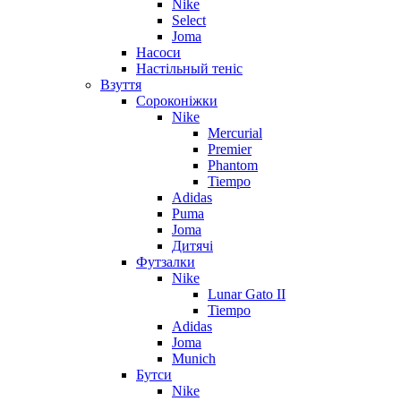
Nike
Select
Joma
Насоси
Настільный теніс
Взуття
Сороконіжки
Nike
Mercurial
Premier
Phantom
Tiempo
Adidas
Puma
Joma
Дитячі
Футзалки
Nike
Lunar Gato II
Tiempo
Adidas
Joma
Munich
Бутси
Nike