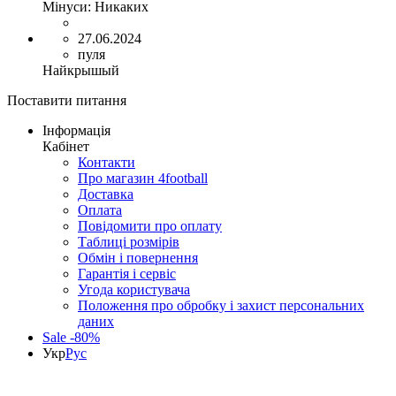
Мінуси:
Никаких
27.06.2024
пуля
Найкрышый
Поставити питання
Інформація
Кабінет
Контакти
Про магазин 4football
Доставка
Оплата
Повідомити про оплату
Таблиці розмірів
Обмін і повернення
Гарантія і сервіс
Угода користувача
Положення про обробку і захист персональних
даних
Sale -80%
Укр
Рус