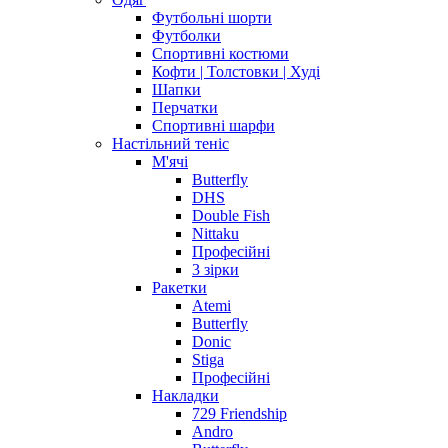
Футбольні шорти
Футболки
Спортивні костюми
Кофти | Толстовки | Худі
Шапки
Перчатки
Спортивні шарфи
Настільний теніс
М'ячі
Butterfly
DHS
Double Fish
Nittaku
Професійні
3 зірки
Ракетки
Atemi
Butterfly
Donic
Stiga
Професійні
Накладки
729 Friendship
Andro