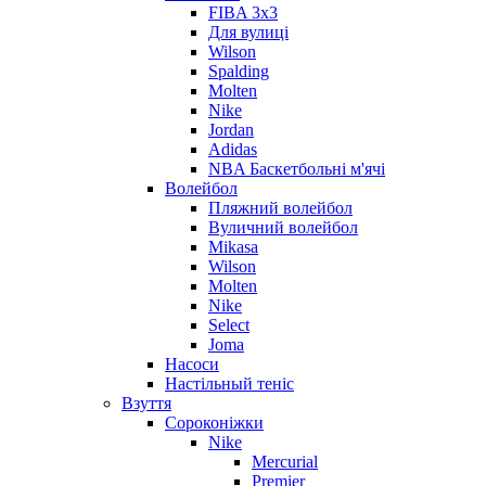
FIBA 3x3
Для вулиці
Wilson
Spalding
Molten
Nike
Jordan
Adidas
NBA Баскетбольні м'ячі
Волейбол
Пляжний волейбол
Вуличний волейбол
Mikasa
Wilson
Molten
Nike
Select
Joma
Насоси
Настільный теніс
Взуття
Сороконіжки
Nike
Mercurial
Premier