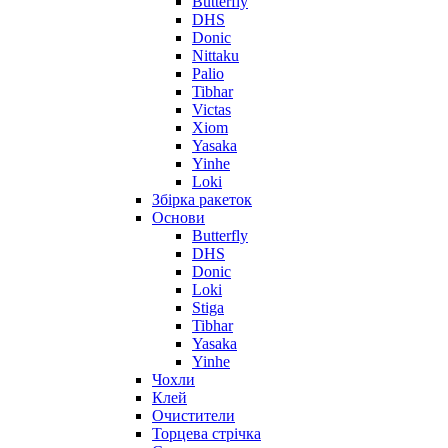
Butterfly
DHS
Donic
Nittaku
Palio
Tibhar
Victas
Xiom
Yasaka
Yinhe
Loki
Збірка ракеток
Основи
Butterfly
DHS
Donic
Loki
Stiga
Tibhar
Yasaka
Yinhe
Чохли
Клей
Очистители
Торцева стрічка