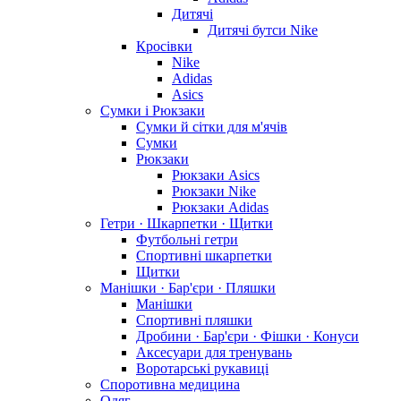
Дитячі
Дитячі бутси Nike
Кросівки
Nike
Adidas
Asics
Сумки і Рюкзаки
Сумки й сітки для м'ячів
Сумки
Рюкзаки
Рюкзаки Asics
Рюкзаки Nike
Рюкзаки Adidas
Гетри · Шкарпетки · Щитки
Футбольні гетри
Спортивні шкарпетки
Щитки
Манішки · Бар'єри · Пляшки
Манішки
Спортивні пляшки
Дробини · Бар'єри · Фішки · Конуси
Аксесуари для тренувань
Воротарські рукавиці
Споротивна медицина
Одяг