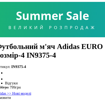
Summer Sale
ВЕЛИКИЙ РОЗПРОДАЖ
утбольний м'яч Adidas EURO 20
озмір-4 IN9375-4
IN9375-4
Відгуки
00
грн
799
грн
idas >> Нові моделі
мовити