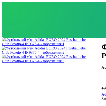
Ф
Р
16
Ad
За