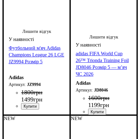
Лишити відгук
Лишити відгук
Футбольний м'яч Adidas
adidas FIFA World Cup
Champions League 26 LGE
26™ Trionda Training Foil
JZ9994 Розмір 5
JD8046 Розмір 5 — м’яч
ЧС 2026
Adidas
Adidas
JZ9994
JD8046
1800
грн
1600
грн
1499
грн
1199
грн
NEW
NEW