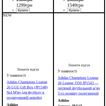
1299
грн
1549
грн
NEW
Лишити відгук
Лишити відгук
Adidas Champions League
Adidas Champions League
26 League J350 JP1543 —
26 LGE Gift Box (JP1548)
дитячий футбольний м’яч
№4 М'яч для футболу в
5-го розміру полегшений
подарунковій коробці
до 350 грам
Adidas
Adidas
JP1543