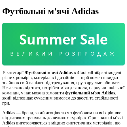
Футбольні м'ячі Adidas
Summer Sale
ВЕЛИКИЙ РОЗПРОДАЖ
У категорії
Футбольні м'ячі Adidas
в 4football зібрані моделі
різних розмірів, матеріалів і дизайнів — щоб кожен швидко
знайшов свій варіант під тренування, гру з друзями або матчі.
Незалежно від того, потрібен м’яч для поля, парку чи шкільної
команди, у нас можна замовити
футбольний м'яч Adidas
,
який відповідає сучасним вимогам до якості та стабільності
гри.
Adidas — бренд, який асоціюється з футболом на всіх рівнях:
від дитячих тренувань до великих турнірів. Оригінальні м’ячі
Adidas виготовляються з міцних синтетичних матеріалів, що