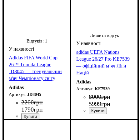
Лишити відгук
Відгуків:
1
adidas UEFA Nations
Adidas FIFA World Cup
League 26/27 Pro KE7539
26™ Trionda League
— офіційний м’яч Ліги
JD8045 — тренувальний
Націй
м'яч Чемпіонату світу
Adidas
2026
Adidas
KE7539
JD8045
8000
грн
2200
грн
5999
грн
1790
грн