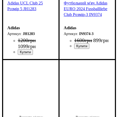
Adidas UCL Club 25
Футбольний м'яч Adidas
Розмір 5 JH1283
EURO 2024 Fussballliebe
Club Розмір-3 IN9374
Adidas
Adidas
JH1283
IN9374-3
1200
грн
1600
грн
899
грн
1099
грн