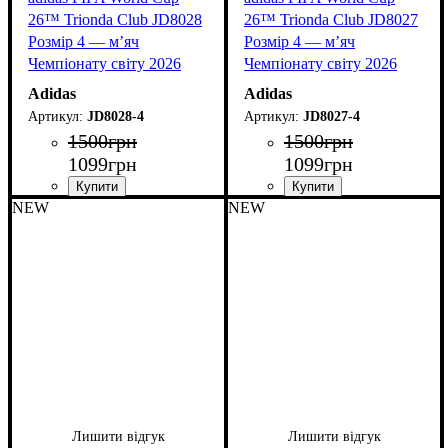
26™ Trionda Club JD8028
26™ Trionda Club JD8027
Розмір 4 — м’яч
Розмір 4 — м’яч
Чемпіонату світу 2026
Чемпіонату світу 2026
Adidas
Adidas
JD8028-4
JD8027-4
1500
грн
1500
грн
1099
грн
1099
грн
NEW
NEW
Лишити відгук
Лишити відгук