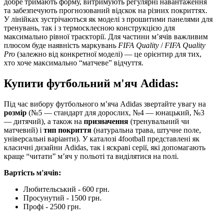
добре тримають форму, витримують регулярні навантаження
та забезпечують прогнозований відскок на різних покриттях.
У лінійках зустрічаються як моделі з прошитими панелями для
тренувань, так і з термосклеєною конструкцією для
максимально рівної траєкторії. Для частини м’ячів важливим
плюсом буде наявність маркувань
FIFA Quality
/
FIFA Quality
Pro
(залежно від конкретної моделі) — це орієнтир для тих,
хто хоче максимально “матчеве” відчуття.
Купити футбольний м'яч Adidas:
Під час вибору футбольного м’яча Adidas звертайте увагу на
розмір
(№5 — стандарт для дорослих, №4 — юнацький, №3
— дитячий), а також на
призначення
(тренувальний чи
матчевий) і
тип покриття
(натуральна трава, штучне поле,
універсальні варіанти). У каталозі 4football представлені як
класичні дизайни Adidas, так і яскраві серії, які допомагають
краще “читати” м’яч у польоті та виділятися на полі.
Вартість м'ячів:
Любительський - 600 грн.
Просунутий - 1500 грн.
Профі - 2500 грн.