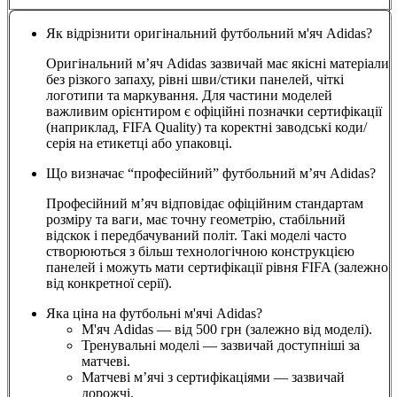
Як відрізнити оригінальний футбольний м'яч Adidas?
Оригінальний м’яч Adidas зазвичай має якісні матеріали
без різкого запаху, рівні шви/стики панелей, чіткі
логотипи та маркування. Для частини моделей
важливим орієнтиром є офіційні позначки сертифікації
(наприклад, FIFA Quality) та коректні заводські коди/
серія на етикетці або упаковці.
Що визначає “професійний” футбольний м’яч Adidas?
Професійний м’яч відповідає офіційним стандартам
розміру та ваги, має точну геометрію, стабільний
відскок і передбачуваний політ. Такі моделі часто
створюються з більш технологічною конструкцією
панелей і можуть мати сертифікації рівня FIFA (залежно
від конкретної серії).
Яка ціна на футбольні м'ячі Adidas?
М'яч Adidas — від 500 грн (залежно від моделі).
Тренувальні моделі — зазвичай доступніші за
матчеві.
Матчеві м’ячі з сертифікаціями — зазвичай
дорожчі.