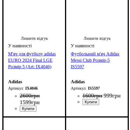
Лишити відгук
Лишити відгук
М'яч для футболу adidas
Футбольний м'яч Adidas
EURO 2024 Final LGE
Messi Club Розмір-5
Розмір 5 (Art: IX4046)
IS5597
Adidas
Adidas
IX4046
IS5597
2600
грн
1600
грн
999
грн
1599
грн