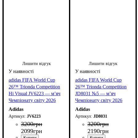
Лишити відгук
Лишити відгук
adidas FIFA World Cup
adidas FIFA World Cup
26™ Trionda Competition
26™ Trionda Competition
Hi Visual JV6223 — м’яч
JD8031 №5 — м’яч
Чемпіонату світу 2026
Чемпіонату світу 2026
Adidas
Adidas
JV6223
JD8031
3200
грн
3200
грн
2099
грн
2190
грн