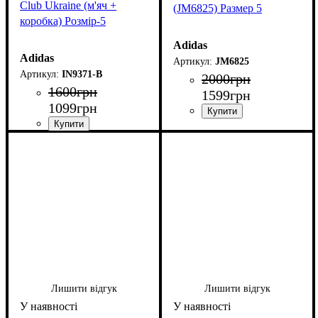
Club Ukraine (м'яч +
(JM6825) Размер 5
коробка) Розмір-5
Adidas
Adidas
JM6825
IN9371-B
2000
грн
1600
грн
1599
грн
1099
грн
Лишити відгук
Лишити відгук