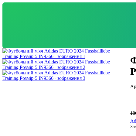
Ф
Р
18
Ad
За