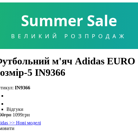
Summer Sale
ВЕЛИКИЙ РОЗПРОДАЖ
утбольний м'яч Adidas EURO 20
озмір-5 IN9366
IN9366
Відгуки
00
грн
1099
грн
idas >> Нові моделі
мовити