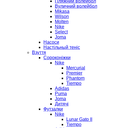
Пляжний волейбол
Вуличний волейбол
Mikasa
Wilson
Molten
Nike
Select
Joma
Насоси
Настільный теніс
Взуття
Сороконіжки
Nike
Mercurial
Premier
Phantom
Tiempo
Adidas
Puma
Joma
Дитячі
Футзалки
Nike
Lunar Gato II
Tiempo