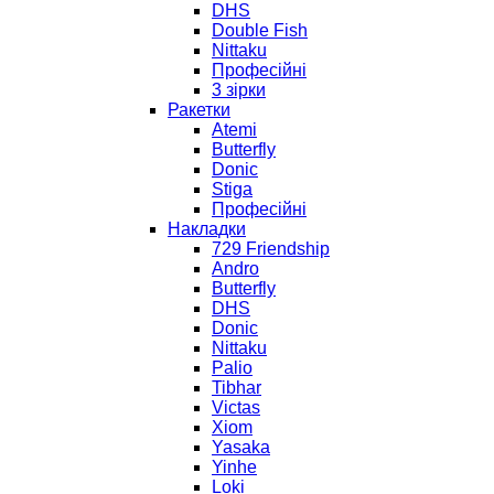
DHS
Double Fish
Nittaku
Професійні
3 зірки
Ракетки
Atemi
Butterfly
Donic
Stiga
Професійні
Накладки
729 Friendship
Andro
Butterfly
DHS
Donic
Nittaku
Palio
Tibhar
Victas
Xiom
Yasaka
Yinhe
Loki