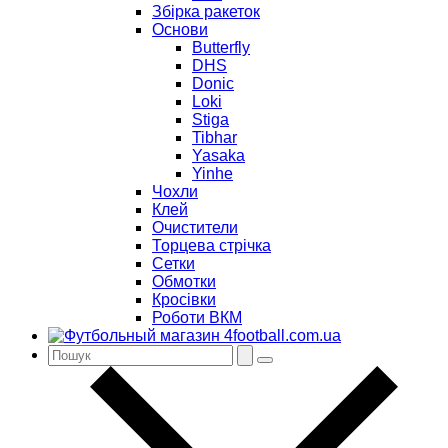
Збірка ракеток
Основи
Butterfly
DHS
Donic
Loki
Stiga
Tibhar
Yasaka
Yinhe
Чохли
Клей
Очистители
Торцева стрічка
Сетки
Обмотки
Кросівки
Роботи ВКМ