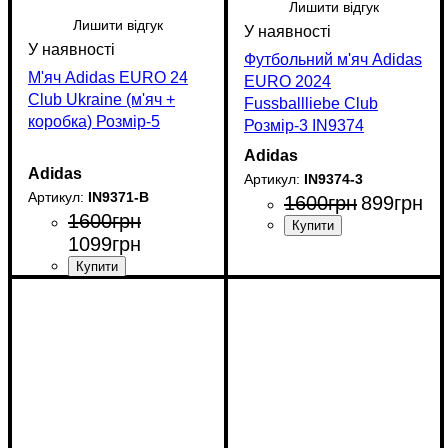
Лишити відгук
Лишити відгук
Футбольний м'яч Adidas
М'яч Adidas EURO 24
EURO 2024
Club Ukraine (м'яч +
Fussballliebe Club
коробка) Розмір-5
Розмір-3 IN9374
Adidas
Adidas
IN9374-3
IN9371-B
1600
грн
899
грн
1600
грн
1099
грн