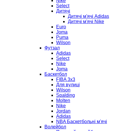
Nike
Select
Дитячі
Дитячі м'ячі Adidas
Дитячі м'ячі Nike
Euro
Joma
Puma
Wilson
Футзал
Adidas
Select
Nike
Joma
Баскетбол
FIBA 3x3
Для вулиці
Wilson
Spalding
Molten
Nike
Jordan
Adidas
NBA Баскетбольні м'ячі
Волейбол