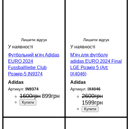
Лишити відгук
Лишити відгук
Футбольний м'яч Adidas
М'яч для футболу
EURO 2024
adidas EURO 2024 Final
Fussballliebe Club
LGE Розмір 5 (Art:
Розмір-5 IN9374
IX4046)
Adidas
Adidas
IN9374
IX4046
1600
грн
899
грн
2600
грн
1599
грн