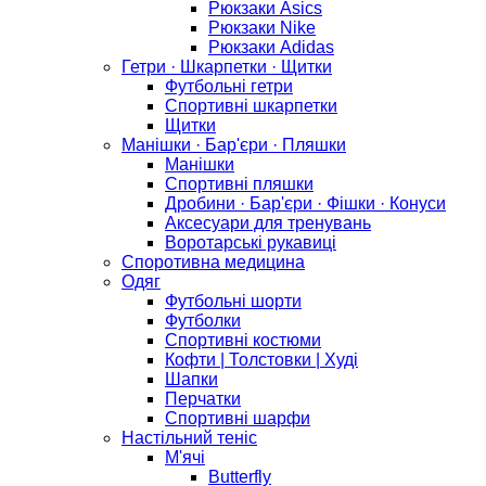
Рюкзаки Asics
Рюкзаки Nike
Рюкзаки Adidas
Гетри · Шкарпетки · Щитки
Футбольні гетри
Спортивні шкарпетки
Щитки
Манішки · Бар'єри · Пляшки
Манішки
Спортивні пляшки
Дробини · Бар'єри · Фішки · Конуси
Аксесуари для тренувань
Воротарські рукавиці
Споротивна медицина
Одяг
Футбольні шорти
Футболки
Спортивні костюми
Кофти | Толстовки | Худі
Шапки
Перчатки
Спортивні шарфи
Настільний теніс
М'ячі
Butterfly