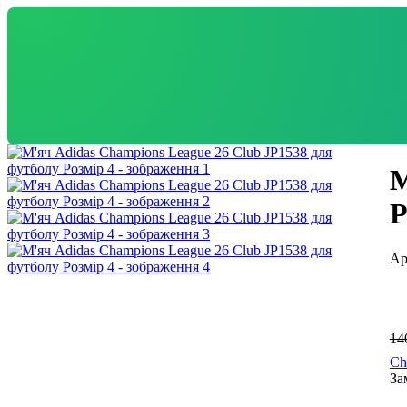
М
Р
14
Ch
За