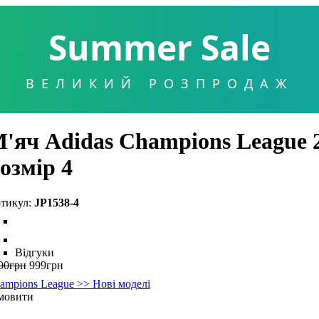
Summer Sale
ВЕЛИКИЙ РОЗПРОДАЖ
'яч Adidas Champions League 
озмір 4
JP1538-4
Відгуки
00
грн
999
грн
ampions League >> Нові моделі
мовити