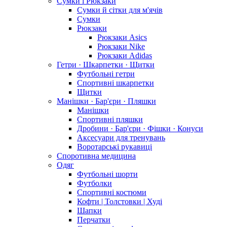
Сумки і Рюкзаки
Сумки й сітки для м'ячів
Сумки
Рюкзаки
Рюкзаки Asics
Рюкзаки Nike
Рюкзаки Adidas
Гетри · Шкарпетки · Щитки
Футбольні гетри
Спортивні шкарпетки
Щитки
Манішки · Бар'єри · Пляшки
Манішки
Спортивні пляшки
Дробини · Бар'єри · Фішки · Конуси
Аксесуари для тренувань
Воротарські рукавиці
Споротивна медицина
Одяг
Футбольні шорти
Футболки
Спортивні костюми
Кофти | Толстовки | Худі
Шапки
Перчатки