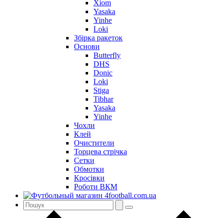
Xiom
Yasaka
Yinhe
Loki
Збірка ракеток
Основи
Butterfly
DHS
Donic
Loki
Stiga
Tibhar
Yasaka
Yinhe
Чохли
Клей
Очистители
Торцева стрічка
Сетки
Обмотки
Кросівки
Роботи ВКМ