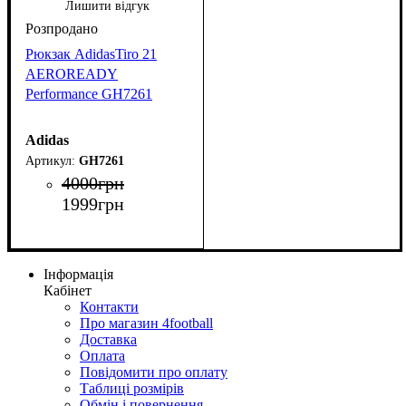
Лишити відгук
Рюкзак AdidasTiro 21
AEROREADY
Performance GH7261
Adidas
GH7261
4000
грн
1999
грн
Інформація
Кабінет
Контакти
Про магазин 4football
Доставка
Оплата
Повідомити про оплату
Таблиці розмірів
Обмін і повернення