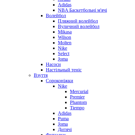
Adidas
NBA Баскетбольні м'ячі
Волейбол
Пляжний волейбол
Вуличний волейбол
Mikasa
Wilson
Molten
Nike
Select
Joma
Насоси
Настільный теніс
Взуття
Сороконіжки
Nike
Mercurial
Premier
Phantom
Tiempo
Adidas
Puma
Joma
Дитячі
Футзалки