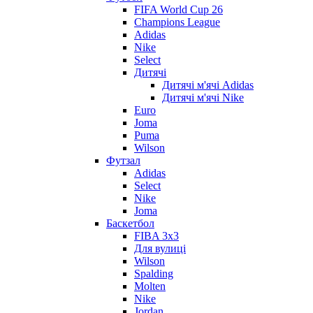
FIFA World Cup 26
Champions League
Adidas
Nike
Select
Дитячі
Дитячі м'ячі Adidas
Дитячі м'ячі Nike
Euro
Joma
Puma
Wilson
Футзал
Adidas
Select
Nike
Joma
Баскетбол
FIBA 3x3
Для вулиці
Wilson
Spalding
Molten
Nike
Jordan