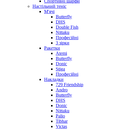
Спортивні шарфи
Настільний теніс
М'ячі
Butterfly
DHS
Double Fish
Nittaku
Професійні
3 зірки
Ракетки
Atemi
Butterfly
Donic
Stiga
Професійні
Накладки
729 Friendship
Andro
Butterfly
DHS
Donic
Nittaku
Palio
Tibhar
Victas