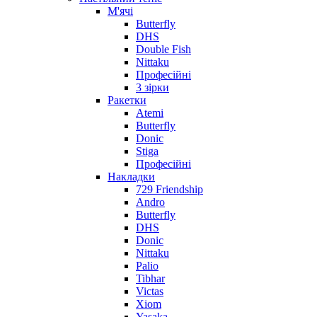
М'ячі
Butterfly
DHS
Double Fish
Nittaku
Професійні
3 зірки
Ракетки
Atemi
Butterfly
Donic
Stiga
Професійні
Накладки
729 Friendship
Andro
Butterfly
DHS
Donic
Nittaku
Palio
Tibhar
Victas
Xiom
Yasaka