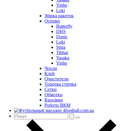
Yinhe
Loki
Збірка ракеток
Основи
Butterfly
DHS
Donic
Loki
Stiga
Tibhar
Yasaka
Yinhe
Чохли
Клей
Очистители
Торцева стрічка
Сетки
Обмотки
Кросівки
Роботи ВКМ