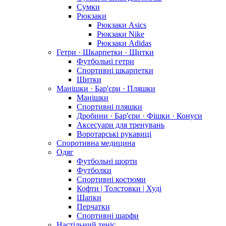
Сумки
Рюкзаки
Рюкзаки Asics
Рюкзаки Nike
Рюкзаки Adidas
Гетри · Шкарпетки · Щитки
Футбольні гетри
Спортивні шкарпетки
Щитки
Манішки · Бар'єри · Пляшки
Манішки
Спортивні пляшки
Дробини · Бар'єри · Фішки · Конуси
Аксесуари для тренувань
Воротарські рукавиці
Споротивна медицина
Одяг
Футбольні шорти
Футболки
Спортивні костюми
Кофти | Толстовки | Худі
Шапки
Перчатки
Спортивні шарфи
Настільний теніс