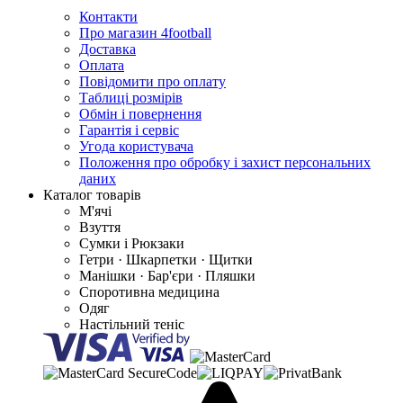
Контакти
Про магазин 4football
Доставка
Оплата
Повідомити про оплату
Таблиці розмірів
Обмін і повернення
Гарантія і сервіс
Угода користувача
Положення про обробку і захист персональних
даних
Каталог товарів
М'ячі
Взуття
Сумки і Рюкзаки
Гетри · Шкарпетки · Щитки
Манішки · Бар'єри · Пляшки
Споротивна медицина
Одяг
Настільний теніс