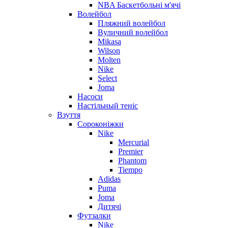
NBA Баскетбольні м'ячі
Волейбол
Пляжний волейбол
Вуличний волейбол
Mikasa
Wilson
Molten
Nike
Select
Joma
Насоси
Настільный теніс
Взуття
Сороконіжки
Nike
Mercurial
Premier
Phantom
Tiempo
Adidas
Puma
Joma
Дитячі
Футзалки
Nike