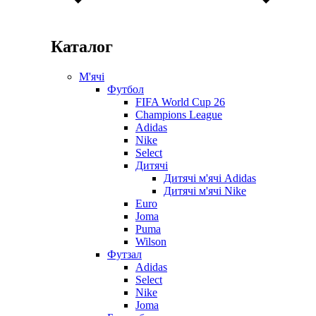
Каталог
М'ячі
Футбол
FIFA World Cup 26
Champions League
Adidas
Nike
Select
Дитячі
Дитячі м'ячі Adidas
Дитячі м'ячі Nike
Euro
Joma
Puma
Wilson
Футзал
Adidas
Select
Nike
Joma