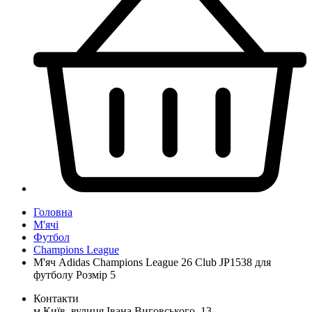
Головна
М'ячі
Футбол
Champions League
М'яч Adidas Champions League 26 Club JP1538 для
футболу Розмір 5
Контакти
м.Київ, вулиця Івана Виговського, 13