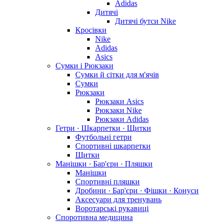
Adidas
Дитячі
Дитячі бутси Nike
Кросівки
Nike
Adidas
Asics
Сумки і Рюкзаки
Сумки й сітки для м'ячів
Сумки
Рюкзаки
Рюкзаки Asics
Рюкзаки Nike
Рюкзаки Adidas
Гетри · Шкарпетки · Щитки
Футбольні гетри
Спортивні шкарпетки
Щитки
Манішки · Бар'єри · Пляшки
Манішки
Спортивні пляшки
Дробини · Бар'єри · Фішки · Конуси
Аксесуари для тренувань
Воротарські рукавиці
Споротивна медицина