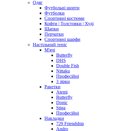
Одяг
Футбольні шорти
Футболки
Спортивні костюми
Кофти | Толстовки | Худі
Шапки
Перчатки
Спортивні шарфи
Настільний теніс
М'ячі
Butterfly
DHS
Double Fish
Nittaku
Професійні
3 зірки
Ракетки
Atemi
Butterfly
Donic
Stiga
Професійні
Накладки
729 Friendship
Andro