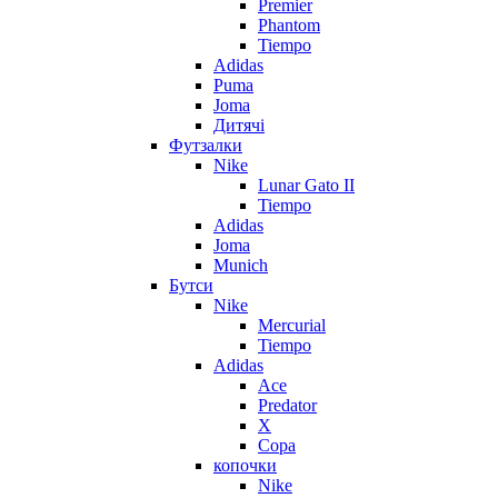
Premier
Phantom
Tiempo
Adidas
Puma
Joma
Дитячі
Футзалки
Nike
Lunar Gato II
Tiempo
Adidas
Joma
Munich
Бутси
Nike
Mercurial
Tiempo
Adidas
Ace
Predator
X
Copa
копочки
Nike