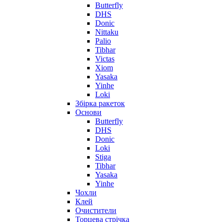
Butterfly
DHS
Donic
Nittaku
Palio
Tibhar
Victas
Xiom
Yasaka
Yinhe
Loki
Збірка ракеток
Основи
Butterfly
DHS
Donic
Loki
Stiga
Tibhar
Yasaka
Yinhe
Чохли
Клей
Очистители
Торцева стрічка