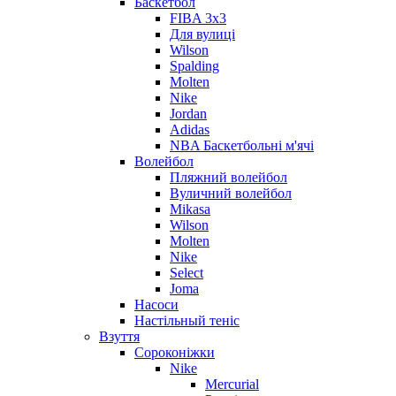
Баскетбол
FIBA 3x3
Для вулиці
Wilson
Spalding
Molten
Nike
Jordan
Adidas
NBA Баскетбольні м'ячі
Волейбол
Пляжний волейбол
Вуличний волейбол
Mikasa
Wilson
Molten
Nike
Select
Joma
Насоси
Настільный теніс
Взуття
Сороконіжки
Nike
Mercurial