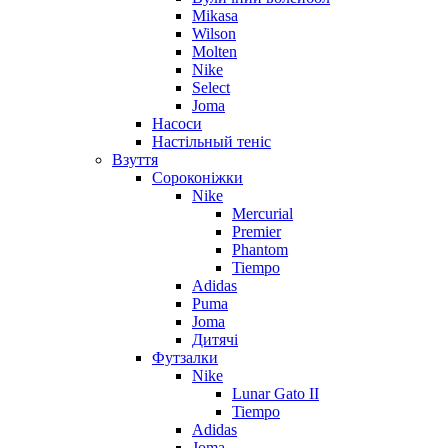
Mikasa
Wilson
Molten
Nike
Select
Joma
Насоси
Настільный теніс
Взуття
Сороконіжки
Nike
Mercurial
Premier
Phantom
Tiempo
Adidas
Puma
Joma
Дитячі
Футзалки
Nike
Lunar Gato II
Tiempo
Adidas
Joma