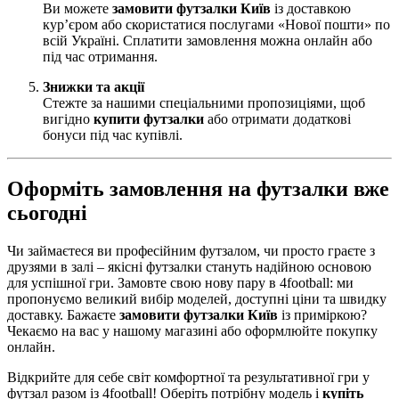
Ви можете
замовити футзалки Київ
із доставкою
кур’єром або скористатися послугами «Нової пошти» по
всій Україні. Сплатити замовлення можна онлайн або
під час отримання.
Знижки та акції
Стежте за нашими спеціальними пропозиціями, щоб
вигідно
купити футзалки
або отримати додаткові
бонуси під час купівлі.
Оформіть замовлення на футзалки вже
сьогодні
Чи займаєтеся ви професійним футзалом, чи просто граєте з
друзями в залі – якісні футзалки стануть надійною основою
для успішної гри. Замовте свою нову пару в 4football: ми
пропонуємо великий вибір моделей, доступні ціни та швидку
доставку. Бажаєте
замовити футзалки Київ
із приміркою?
Чекаємо на вас у нашому магазині або оформлюйте покупку
онлайн.
Відкрийте для себе світ комфортної та результативної гри у
футзал разом із 4football! Оберіть потрібну модель і
купіть