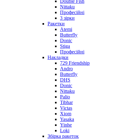
Double Fish
Nittaku
Професійні
3 зірки
Ракетки
Atemi
Butterfly
Donic
Stiga
Професійні
Накладки
729 Friendship
Andro
Butterfly
DHS
Donic
Nittaku
Palio
Tibhar
Victas
Xiom
Yasaka
Yinhe
Loki
Збірка ракеток