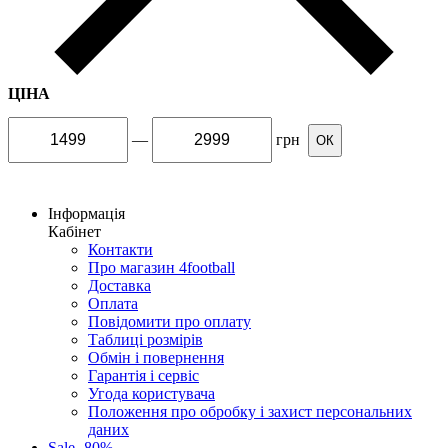
ЦІНА
—
грн
ОК
Інформація
Кабінет
Контакти
Про магазин 4football
Доставка
Оплата
Повідомити про оплату
Таблиці розмірів
Обмін і повернення
Гарантія і сервіс
Угода користувача
Положення про обробку і захист персональних
даних
Sale -80%