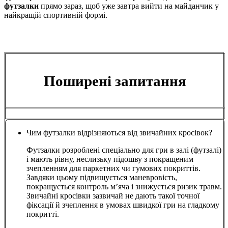
футзалки
прямо зараз, щоб уже завтра вийти на майданчик у
найкращій спортивній формі.
Поширені запитання
Чим футзалки відрізняються від звичайних кросівок?
Футзалки розроблені спеціально для гри в залі (футзалі)
і мають рівну, неслизьку підошву з покращеним
зчепленням для паркетних чи гумових покриттів.
Завдяки цьому підвищується маневровість,
покращується контроль м’яча і знижується ризик травм.
Звичайні кросівки зазвичай не дають такої точної
фіксації й зчеплення в умовах швидкої гри на гладкому
покритті.