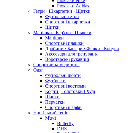
Рюкзаки Nike
Рюкзаки Adidas
Гетри · Шкарпетки · Щитки
Футбольні гетри
Спортивні шкарпетки
Щитки
Манішки · Бар'єри · Пляшки
Манішки
Спортивні пляшки
Дробини · Бар'єри · Фішки · Конуси
Аксесуари для тренувань
Воротарські рукавиці
Споротивна медицина
Одяг
Футбольні шорти
Футболки
Спортивні костюми
Кофти | Толстовки | Худі
Шапки
Перчатки
Спортивні шарфи
Настільний теніс
М'ячі
Butterfly
DHS