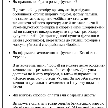
Як правильно обрати розмір футзалок?
Під час вибору розміру враховуйте індивідуальні
особливості стопи: ширину, підйом, форму пальців.
Футзалки мають щільно «обіймати» стопу, не
залишаючи зайвого простору, але й не здавлюючи її.
Рекомендується примірка зі спортивними шкарпетками,
які ви плануєте використовувати під час гри. Якщо
купуєте онлайн (наприклад, щоб купити футзалки в
Києві з доставкою), звертайтеся до таблиці розмірів і
консультуйтеся зі спеціалістами 4football.
Як оформити замовлення на футзалки в Києві та по
Україні?
В інтернет-магазині 4football ви можете легко оформити
замовлення через кошик або телефоном. Доступна
доставка по Києву кур’єром, а також відправлення
«Новою поштою» по всій Україні. За потреби можна
замовити футзалки з самовивозом із пункту видачі в
Києві.
Які існують способи оплати і чи є гарантія якості?
Ви можете оплатити товар онлайн банківською картою
або під час отримання (післяплата). Усі моделі футзалок