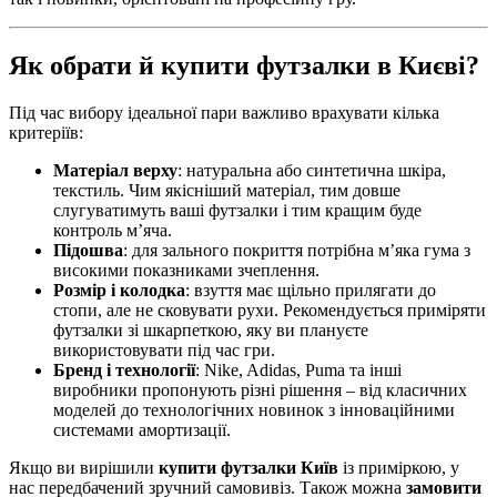
Як обрати й купити футзалки в Києві?
Під час вибору ідеальної пари важливо врахувати кілька
критеріїв:
Матеріал верху
: натуральна або синтетична шкіра,
текстиль. Чим якісніший матеріал, тим довше
слугуватимуть ваші футзалки і тим кращим буде
контроль м’яча.
Підошва
: для зального покриття потрібна м’яка гума з
високими показниками зчеплення.
Розмір і колодка
: взуття має щільно прилягати до
стопи, але не сковувати рухи. Рекомендується приміряти
футзалки зі шкарпеткою, яку ви плануєте
використовувати під час гри.
Бренд і технології
: Nike, Adidas, Puma та інші
виробники пропонують різні рішення – від класичних
моделей до технологічних новинок з інноваційними
системами амортизації.
Якщо ви вирішили
купити футзалки Київ
із приміркою, у
нас передбачений зручний самовивіз. Також можна
замовити