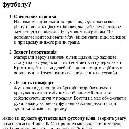
футболу?
Спеціальна підошва
На відміну від звичайних кросівок, футзалки мають
рівну та досить щільну підошву, яка забезпечує чудове
зчеплення з паркетом або гумовим покриттям. Це
допомагає контролювати м’яч, виконувати різкі маневри
й при цьому знижує ризик травм.
Захист і амортизація
Матеріали верху зазвичай більш щільні, що захищає
стопу під час ударів м’ячем і контактів із суперниками.
Крім того, багато моделей обладнані амортизаційними
вставками, які зменшують навантаження на суглоби.
Легкість і комфорт
Футзалки від провідних брендів розробляються з
урахуванням анатомічних особливостей стопи та
забезпечують зручну посадку. Взуття не має обмежувати
рухи, адже у зальному футболі важливі різкий старт,
зупинка та зміна напрямку.
Якщо ви шукаєте
футзалки для футболу Київ
, зверніть увагу
на асортимент 4football. Ми пропонуємо як класичні моделі,
так і новинки, орієнтовані на професійну гру.