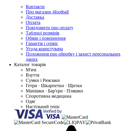
Контакти
Про магазин 4football
Доставка
Оплата
Повідомити про оплату
Таблиці розмірів
Обмін і повернення
Гарантія і сервіс
Угода користувача
Положення про обробку і захист персональних
даних
Каталог товарів
М'ячі
Взуття
Сумки і Рюкзаки
Гетри · Шкарпетки · Щитки
Манішки · Бар'єри · Пляшки
Споротивна медицина
Одяг
Настільний теніс