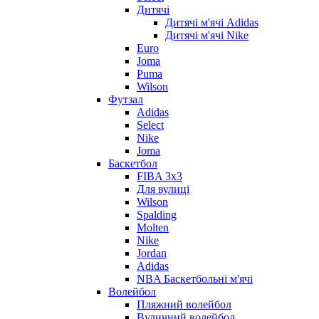
Дитячі
Дитячі м'ячі Adidas
Дитячі м'ячі Nike
Euro
Joma
Puma
Wilson
Футзал
Adidas
Select
Nike
Joma
Баскетбол
FIBA 3x3
Для вулиці
Wilson
Spalding
Molten
Nike
Jordan
Adidas
NBA Баскетбольні м'ячі
Волейбол
Пляжний волейбол
Вуличний волейбол