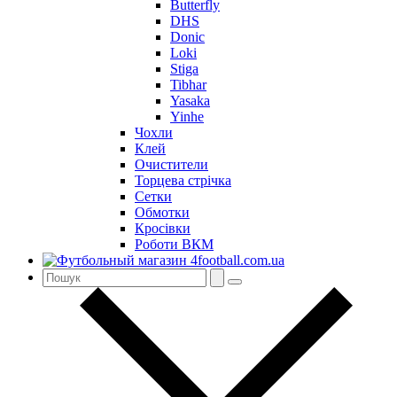
Butterfly
DHS
Donic
Loki
Stiga
Tibhar
Yasaka
Yinhe
Чохли
Клей
Очистители
Торцева стрічка
Сетки
Обмотки
Кросівки
Роботи ВКМ