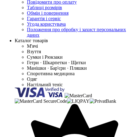
Повідомити про оплату
Таблиці розмірів
Обмін і повернення
Гарантія і сервіс
Угода користувача
Положення про обробку і захист персональних
даних
Каталог товарів
М'ячі
Взуття
Сумки і Рюкзаки
Гетри · Шкарпетки · Щитки
Манішки · Бар'єри · Пляшки
Споротивна медицина
Одяг
Настільний теніс