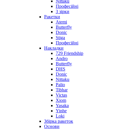
Nittaku
Професійні
3 зірки
Ракетки
Atemi
Butterfly
Donic
Stiga
Професійні
Накладки
729 Friendship
Andro
Butterfly
DHS
Donic
Nittaku
Palio
Tibhar
Victas
Xiom
Yasaka
Yinhe
Loki
Збірка ракеток
Основи