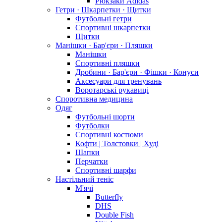
Рюкзаки Adidas
Гетри · Шкарпетки · Щитки
Футбольні гетри
Спортивні шкарпетки
Щитки
Манішки · Бар'єри · Пляшки
Манішки
Спортивні пляшки
Дробини · Бар'єри · Фішки · Конуси
Аксесуари для тренувань
Воротарські рукавиці
Споротивна медицина
Одяг
Футбольні шорти
Футболки
Спортивні костюми
Кофти | Толстовки | Худі
Шапки
Перчатки
Спортивні шарфи
Настільний теніс
М'ячі
Butterfly
DHS
Double Fish