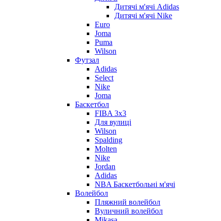
Дитячі м'ячі Adidas
Дитячі м'ячі Nike
Euro
Joma
Puma
Wilson
Футзал
Adidas
Select
Nike
Joma
Баскетбол
FIBA 3x3
Для вулиці
Wilson
Spalding
Molten
Nike
Jordan
Adidas
NBA Баскетбольні м'ячі
Волейбол
Пляжний волейбол
Вуличний волейбол
Mikasa