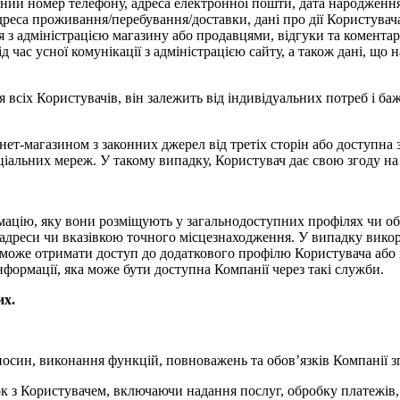
ктний номер телефону, адреса електронної пошти, дата народження,
реса проживання/перебування/доставки, дані про дії Користувача 
я з адміністрацією магазину або продавцями, відгуки та коментар
ід час усної комунікації з адміністрацією сайту, а також дані, щ
 всіх Користувачів, він залежить від індивідуальних потреб і ба
ет-магазином з законних джерел від третіх сторін або доступна з
оціальних мереж. У такому випадку, Користувач дає свою згоду на
ормацію, яку вони розміщують у загальнодоступних профілях чи о
 адреси чи вказівкою точного місцезнаходження. У випадку вико
 може отримати доступ до додаткового профілю Користувача або і
формації, яка може бути доступна Компанії через такі служби.
их.
осин, виконання функцій, повноважень та обов’язків Компанії зг
ок з Користувачем, включаючи надання послуг, обробку платежів, д