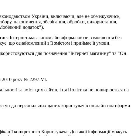
 законодавством України, включаючи, але не обмежуючись,
збору, накопичення, зберігання, обробки, використання,
"Мобільний додаток").
атися Інтернет-магазином або оформлюючи замовлення без
ує, що ознайомлений з її змістом і приймає її умови.
икористовуються для позначення "Інтернет-магазину" та "Он-
я 2010 року № 2297-VI.
льності за зміст цих сайтів, і ця Політика не поширюється на
 доступ до персональних даних користувачів он-лайн платформи
фікації конкретного Користувача. До такої інформації можуть