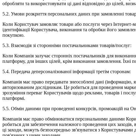
обробляти та використовувати ці дані відповідно до цілей, виз
5.2. Умови розкриття персональних даних при замовленні товар
Коли Користувач замовляє товари або послуги через Інтернет-м
ідентифікації Користувача, виконання та обробки його замовле
покупкою.
5.3. Взаємодія зі сторонніми постачальниками товарів/послуг:
Коли Компанія залучає сторонніх постачальників для виконання
платформу, для інших цілей, крім виконання замовлення. Їхн
5.4. Передача деперсоналізованої інформації третім сторонам:
Компанія має право передавати знеособлені дані (інформацію, 
авторизованим дослідникам. Це робиться для проведення маркет
зрозуміння переваг Користувачів щодо реклами, товарів і послу
платформі.
5.5. Обмін даними при проведенні конкурсів, промоакцій на О
Компанія має право обмінюватися персональними даними Користу
робиться для забезпечення належного проведення цих заходів, 
ці заходи, можуть безпосередньо зв'язуватися з Користувачами
пов'язаних з цими заходами.