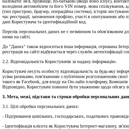
належати: ім'я, прізвище, по-батькові (якщо воно існує), конта
володіння автомобілем та його VIN номер, мова спілкування, ад
(тип пристрою, браузер, операційна система), історія листуванн
час реєстрації, заповнення профілю, участі в опитуваннях або п
дані Користувача та ідентифікаційний код.
Перелік персональних даних не є незмінним та обов'язковим для
ними на сайті.
До "Даних" також відноситься інша інформація, отримана Інтерн
реєстрація на сайті відбувається через служби автентифікації с
2.2. Відповідальність Користувачів за надану інформацію.
Користувачі несуть особисту відповідальність за будь-яку інф
усіма ризиками, пов'язаними з публічним розголошенням своєї
такого як Facebook, для входу на Он-лайн платформу, Компанія
Відповідно, Користувачі повинні бути уважними щодо обсягу ін
3. Мета, межі, підстави та строки обробки персональних дан
3.1. Цілі обробки персональних даних:
- Підтримання цивільних, господарських, податкових правовідн
- Ідентифікація клієнта як Користувача Інтернет-магазину, зв'яз