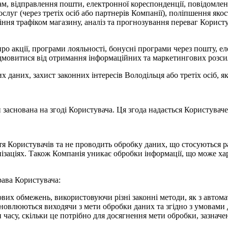
ам, відправлення пошти, електронної кореспонденції, повідомлен
луг (через третіх осіб або партнерів Компанії), поліпшення якост
іння трафіком магазину, аналіз та прогнозування переваг Корис
ро акції, програми лояльності, бонусні програми через пошту, е
дмовитися від отримання інформаційних та маркетингових розси
 даних, захист законних інтересів Володільця або третіх осіб, я
заснована на згоді Користувача. Ця згода надається Користува
 Користувачів та не проводить обробку даних, що стосуються ра
ізаціях. Також Компанія уникає обробки інформації, що може хар
рава Користувача:
х обмежень, використовуючи різні законні методи, як з автомати
новлюються виходячи з мети обробки даних та згідно з умовами 
 часу, скільки це потрібно для досягнення мети обробки, зазначе