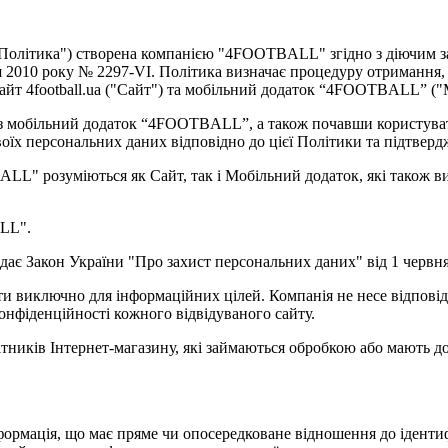
 - "Політика") створена компанією "4FOOTBALL" згідно з діючим
 2010 року № 2297-VI. Політика визначає процедуру отримання, 
-сайт 4football.ua ("Сайт") та мобільний додаток “4FOOTBALL” (
ерез мобільний додаток “4FOOTBALL”, а також почавши користув
оїх персональних даних відповідно до цієї Політики та підтвердж
LL" розуміються як Сайт, так і Мобільний додаток, які також в
ALL".
надає Закон України "Про захист персональних даних" від 1 червн
ти виключно для інформаційних цілей. Компанія не несе відповіда
нфіденційності кожного відвідуваного сайту.
обітників Інтернет-магазину, які займаються обробкою або мають
інформація, що має пряме чи опосередковане відношення до іденти