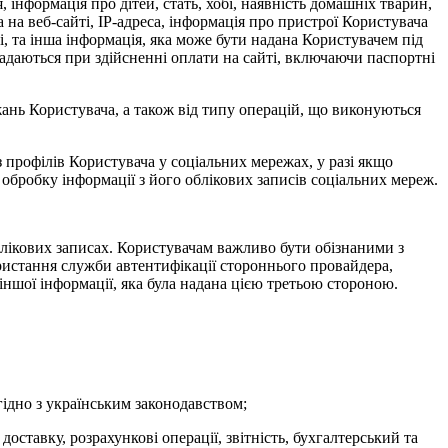
 інформація про дітей, стать, хобі, наявність домашніх тварин,
на веб-сайті, IP-адреса, інформація про пристрої Користувача
і, та інша інформація, яка може бути надана Користувачем під
о надаються при здійсненні оплати на сайті, включаючи паспортні
жань Користувача, а також від типу операцій, що виконуються
 профілів Користувача у соціальних мережах, у разі якщо
 обробку інформації з його облікових записів соціальних мереж.
блікових записах. Користувачам важливо бути обізнаними з
ристання служби автентифікації стороннього провайдера,
ншої інформації, яка була надана цією третьою стороною.
ідно з українським законодавством;
оставку, розрахункові операції, звітність, бухгалтерський та