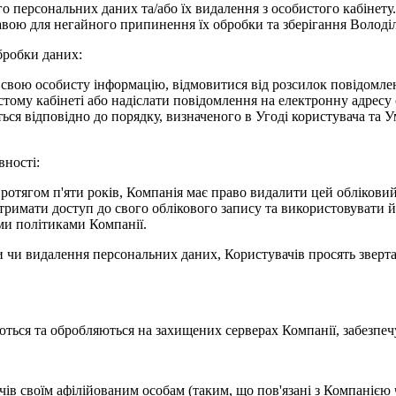
 персональних даних та/або їх видалення з особистого кабінету.
авою для негайного припинення їх обробки та зберігання Волод
бробки даних:
 свою особисту інформацію, відмовитися від розсилок повідомле
му кабінеті або надіслати повідомлення на електронну адресу ca
ься відповідно до порядку, визначеного в Угоді користувача та 
вності:
а протягом п'яти років, Компанія має право видалити цей обліко
отримати доступ до свого облікового запису та використовувати 
іми політиками Компанії.
ни чи видалення персональних даних, Користувачів просять звер
ються та обробляються на захищених серверах Компанії, забезпеч
ів своїм афілійованим особам (таким, що пов'язані з Компанією ч