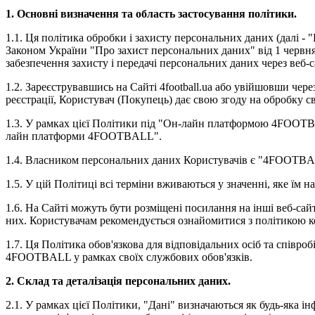
1. Основні визначення та область застосування політики.
1.1. Ця політика обробки і захисту персональних даних (далі
Законом України "Про захист персональних даних" від 1 червня
забезпечення захисту і передачі персональних даних через веб
1.2. Зареєструвавшись на Сайті 4football.ua або увійшовши ч
реєстрації, Користувач (Покупець) дає свою згоду на обробку св
1.3. У рамках цієї Політики під "Он-лайн платформою 4FOOTBA
лайн платформи 4FOOTBALL".
1.4. Власником персональних даних Користувачів є "4FOOTB
1.5. У цій Політиці всі терміни вживаються у значенні, яке їм 
1.6. На Сайті можуть бути розміщені посилання на інші веб-сай
них. Користувачам рекомендується ознайомитися з політикою ко
1.7. Ця Політика обов'язкова для відповідальних осіб та співр
4FOOTBALL у рамках своїх службових обов'язків.
2. Склад та деталізація персональних даних.
2.1. У рамках цієї Політики, "Дані" визначаються як будь-яка 