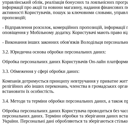
управлінський облік, реалізація бонусних та лояльнісних прогр
інформації про акції та новини магазину, надання фінансових пос
активності Користувачів, пошук за ключовими словами, управл
пропозицій;
- Відправлення розсилок, комерційних пропозицій, інформації п
оповіщення у Мобільному додатку. Користувачі мають право ві
- Виконання інших законних обов'язків Володільця персональних
3.2. Юридична основа обробки персональних даних:
Обробка персональних даних Користувачів Он-лайн платформи 
3.3. Обмеження у сфері обробки даних:
Компанія дотримується принципу невтручання у приватне життя
релігійних або інших переконань, членства в громадських орган
встановити їх особистість.
3.4. Методи та терміни обробки персональних даних, а також п
Обробка персональних даних Користувача проводиться без часови
персональних даних. Терміни обробки та зберігання даних вста
України. Персональні дані обробляються та зберігаються стільки