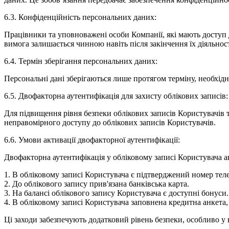
6.3. Конфіденційність персональних даних:
Працівники та уповноважені особи Компанії, які мають доступ 
вимога залишається чинною навіть після закінчення їх діяльнос
6.4. Термін зберігання персональних даних:
Персональні дані зберігаються лише протягом терміну, необхідн
6.5. Двофакторна аутентифікація для захисту облікових записів:
Для підвищення рівня безпеки облікових записів Користувачів 
неправомірного доступу до облікових записів Користувачів.
6.6. Умови активації двофакторної аутентифікації:
Двофакторна аутентифікація у обліковому записі Користувача а
1. В обліковому записі Користувача є підтверджений номер тел
2. До облікового запису прив'язана банківська карта.
3. На балансі облікового запису Користувача є доступні бонуси.
4. В обліковому записі Користувача заповнена кредитна анкета,
Ці заходи забезпечують додатковий рівень безпеки, особливо у 