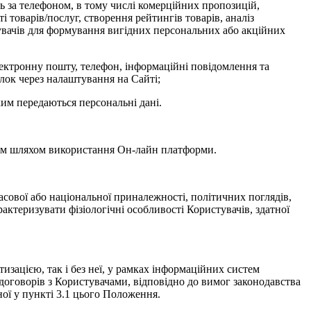
ь за телефоном, в тому числі комерційних пропозицій,
і товарів/послуг, створення рейтингів товарів, аналіз
тувачів для формування вигідних персональних або акційних
лектронну пошту, телефон, інформаційні повідомлення та
лок через налаштування на Сайті;
ким передаються персональні дані.
чем шляхом використання Он-лайн платформи.
сової або національної приналежності, політичних поглядів,
актеризувати фізіологічні особливості Користувачів, здатної
зацією, так і без неї, у рамках інформаційних систем
договорів з Користувачами, відповідно до вимог законодавства
ної у пункті 3.1 цього Положення.