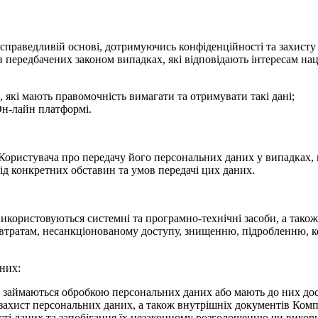
справедливій основі, дотримуючись конфіденційності та захисту 
 передбачених законом випадках, які відповідають інтересам нац
, які мають правомочність вимагати та отримувати такі дані;
Он-лайн платформі.
Користувача про передачу його персональних даних у випадках, 
д конкретних обставин та умов передачі цих даних.
користовуються системні та програмно-технічні засоби, а також 
ня втратам, несанкціонованому доступу, знищенню, підробленню
них:
о займаються обробкою персональних даних або мають до них дост
захист персональних даних, а також внутрішніх документів Комп
ості даних та запобігання їх незаконному розголошенню чи вико