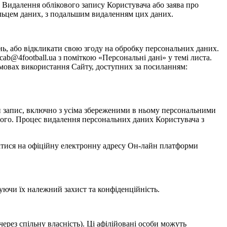
 Видалення облікового запису Користувача або заява про
ільцем даних, з подальшим видаленням цих даних.
нь, або відкликати свою згоду на обробку персональних даних.
b@4football.ua з поміткою «Персональні дані» у темі листа.
Умовах використання Сайту, доступних за посиланням:
вий запис, включно з усіма збереженими в ньому персональними
його. Процес видалення персональних даних Користувача з
татися на офіційну електронну адресу Он-лайн платформи
уючи їх належний захист та конфіденційність.
ерез спільну власність). Ці афілійовані особи можуть