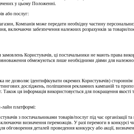
начених у цьому Положенні.
ів або послуг:
агазин, Компанія може передати необхідну частину персональних
ння, включаючи забезпечення належних розрахунків за товари/пос
 замовлень Користувачів, ці постачальники не мають права вико
і повноваження обмежуються лише необхідними діями для належно
яка не дозволяє ідентифікувати окремих Користувачів) стороннім
ингових досліджень, поліпшення рекламних кампаній та пропозиц
г. Також ця інформація використовується для покращення якості 
н-лайн платформі:
вачів з постачальниками товарів/послуг під час організації та
включаючи визначення переможців. У разі перемоги в конкурсі чи 
 для обговорення деталей проведення конкурсу або акції, визнач