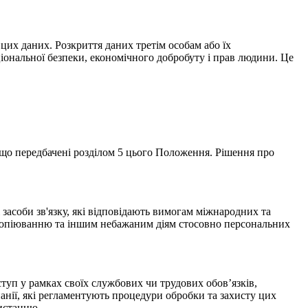
цих даних. Розкриття даних третім особам або їх
іональної безпеки, економічного добробуту і прав людини. Це
що передбачені розділом 5 цього Положення. Рішення про
засоби зв'язку, які відповідають вимогам міжнародних та
, копіюванню та іншим небажаним діям стосовно персональних
уп у рамках своїх службових чи трудових обов’язків,
анії, які регламентують процедури обробки та захисту цих
ристанню.