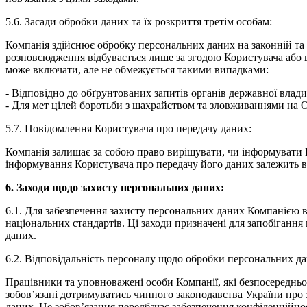
5.6. Засади обробки даних та їх розкриття третім особам:
Компанія здійснює обробку персональних даних на законній та 
розповсюдження відбувається лише за згодою Користувача або в
може включати, але не обмежується такими випадками:
- Відповідно до обґрунтованих запитів органів державної влади
- Для мет цілей боротьби з шахрайством та зловживаннями на 
5.7. Повідомлення Користувача про передачу даних:
Компанія залишає за собою право вирішувати, чи інформувати 
інформування Користувача про передачу його даних залежить ві
6. Заходи щодо захисту персональних даних:
6.1. Для забезпечення захисту персональних даних Компанією ви
національних стандартів. Ці заходи призначені для запобіган
даних.
6.2. Відповідальність персоналу щодо обробки персональних да
Працівники та уповноважені особи Компанії, які безпосереднь
зобов’язані дотримуватись чинного законодавства України про 
даних. Це зобов’язання передбачає забезпечення конфіденційн