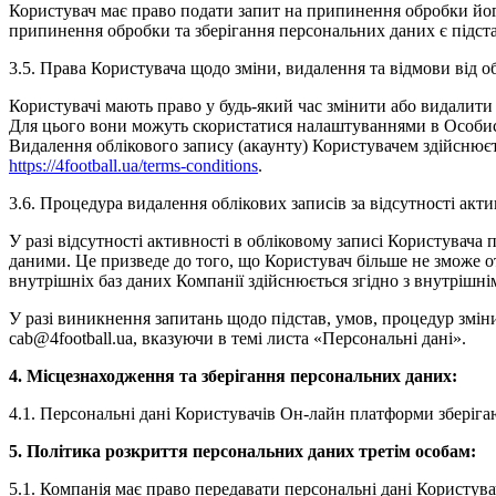
Користувач має право подати запит на припинення обробки його
припинення обробки та зберігання персональних даних є підст
3.5. Права Користувача щодо зміни, видалення та відмови від о
Користувачі мають право у будь-який час змінити або видалити
Для цього вони можуть скористатися налаштуваннями в Особисто
Видалення облікового запису (акаунту) Користувачем здійснюєт
https://4football.ua/terms-conditions
.
3.6. Процедура видалення облікових записів за відсутності акти
У разі відсутності активності в обліковому записі Користувач
даними. Це призведе до того, що Користувач більше не зможе 
внутрішніх баз даних Компанії здійснюється згідно з внутрішн
У разі виникнення запитань щодо підстав, умов, процедур змі
cab@4football.ua, вказуючи в темі листа «Персональні дані».
4. Місцезнаходження та зберігання персональних даних:
4.1. Персональні дані Користувачів Он-лайн платформи зберіга
5. Політика розкриття персональних даних третім особам:
5.1. Компанія має право передавати персональні дані Користувач