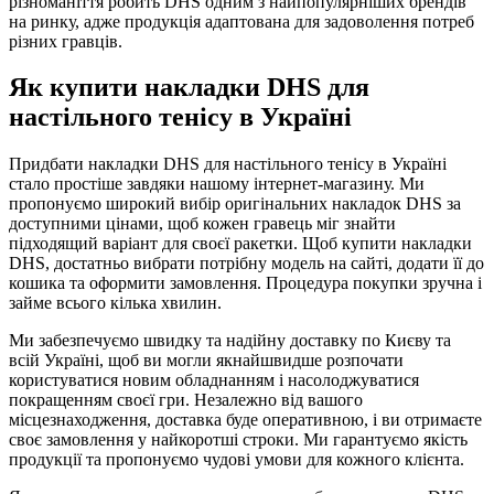
різноманіття робить DHS одним з найпопулярніших брендів
на ринку, адже продукція адаптована для задоволення потреб
різних гравців.
Як купити накладки DHS для
настільного тенісу в Україні
Придбати накладки DHS для настільного тенісу в Україні
стало простіше завдяки нашому інтернет-магазину. Ми
пропонуємо широкий вибір оригінальних накладок DHS за
доступними цінами, щоб кожен гравець міг знайти
підходящий варіант для своєї ракетки. Щоб купити накладки
DHS, достатньо вибрати потрібну модель на сайті, додати її до
кошика та оформити замовлення. Процедура покупки зручна і
займе всього кілька хвилин.
Ми забезпечуємо швидку та надійну доставку по Києву та
всій Україні, щоб ви могли якнайшвидше розпочати
користуватися новим обладнанням і насолоджуватися
покращенням своєї гри. Незалежно від вашого
місцезнаходження, доставка буде оперативною, і ви отримаєте
своє замовлення у найкоротші строки. Ми гарантуємо якість
продукції та пропонуємо чудові умови для кожного клієнта.