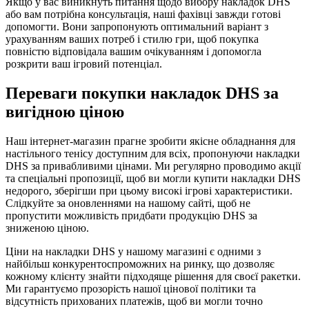
Якщо у вас виникнуть питання щодо вибору накладок DHS
або вам потрібна консультація, наші фахівці завжди готові
допомогти. Вони запропонують оптимальний варіант з
урахуванням ваших потреб і стилю гри, щоб покупка
повністю відповідала вашим очікуванням і допомогла
розкрити ваш ігровий потенціал.
Переваги покупки накладок DHS за
вигідною ціною
Наш інтернет-магазин прагне зробити якісне обладнання для
настільного тенісу доступним для всіх, пропонуючи накладки
DHS за привабливими цінами. Ми регулярно проводимо акції
та спеціальні пропозиції, щоб ви могли купити накладки DHS
недорого, зберігши при цьому високі ігрові характеристики.
Слідкуйте за оновленнями на нашому сайті, щоб не
пропустити можливість придбати продукцію DHS за
зниженою ціною.
Ціни на накладки DHS у нашому магазині є одними з
найбільш конкурентоспроможних на ринку, що дозволяє
кожному клієнту знайти підходяще рішення для своєї ракетки.
Ми гарантуємо прозорість нашої цінової політики та
відсутність прихованих платежів, щоб ви могли точно