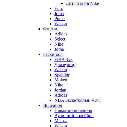
Дитячі м'ячі Nike
Euro
Joma
Puma
Wilson
Футзал
Adidas
Select
Nike
Joma
Баскетбол
FIBA 3x3
Для вулиці
Wilson
Spalding
Molten
Nike
Jordan
Adidas
NBA Баскетбольні м'ячі
Волейбол
Пляжний волейбол
Вуличний волейбол
Mikasa
Wilson