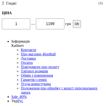
Гладкі
(1)
ЦІНА
—
грн
ОК
Інформація
Кабінет
Контакти
Про магазин 4football
Доставка
Оплата
Повідомити про оплату
Таблиці розмірів
Обмін і повернення
Гарантія і сервіс
Угода користувача
Положення про обробку і захист персональних
даних
Sale -80%
Укр
Рус