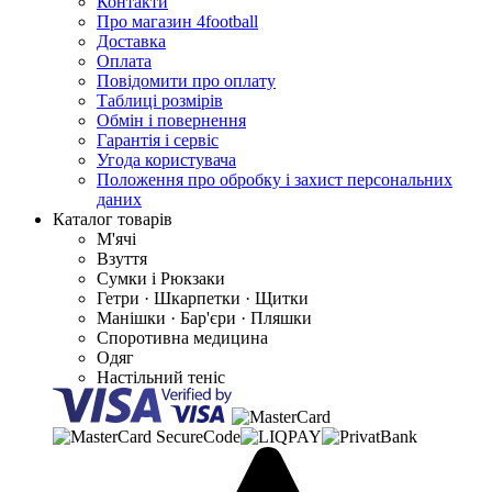
Контакти
Про магазин 4football
Доставка
Оплата
Повідомити про оплату
Таблиці розмірів
Обмін і повернення
Гарантія і сервіс
Угода користувача
Положення про обробку і захист персональних
даних
Каталог товарів
М'ячі
Взуття
Сумки і Рюкзаки
Гетри · Шкарпетки · Щитки
Манішки · Бар'єри · Пляшки
Споротивна медицина
Одяг
Настільний теніс