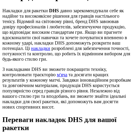
Накладки для ракетки
DHS
давно зарекомендували себе як
надійне та високоякісне рішення для гравців настільного
тенісу. Відомий на світовому рівні, бренд DHS завоював
довіру професіоналів і любителів, забезпечуючи продукцію,
що відповідає високим стандартам гри. Якщо ви прагнете
вдосконалити свої навички та хочете почуватися впевнено в
кожному ударі, накладки DHS допоможуть розкрити ваш
потенціал. Ці
накладки
розроблені для забезпечення точності,
потужності та контролю, що робить їх відмінним вибором для
будь-якого стилю гри.
З накладками DHS ви зможете покращити техніку,
контролювати траєкторію
м'яча
та досягати кращих
результатів у кожному матчі. Завдяки інноваційним розробкам
та довговічним матеріалам, продукція DHS користується
популярністю серед гравців різного рівня. Незалежно від
вашого стилю гри та вподобань, ви зможете знайти ідеальні
накладки для своєї ракетки, які допоможуть вам досягти
нових спортивних висот.
Переваги накладок DHS для вашої
ракетки