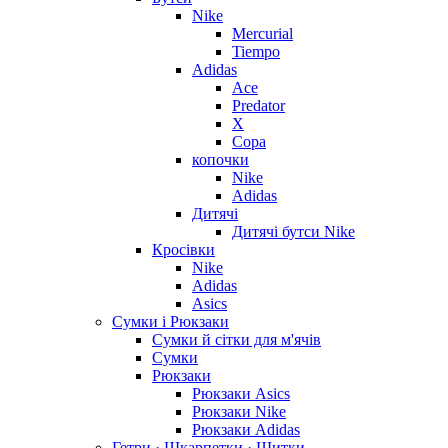
Nike
Mercurial
Tiempo
Adidas
Ace
Predator
X
Copa
копочки
Nike
Adidas
Дитячі
Дитячі бутси Nike
Кросівки
Nike
Adidas
Asics
Сумки і Рюкзаки
Сумки й сітки для м'ячів
Сумки
Рюкзаки
Рюкзаки Asics
Рюкзаки Nike
Рюкзаки Adidas
Гетри · Шкарпетки · Щитки