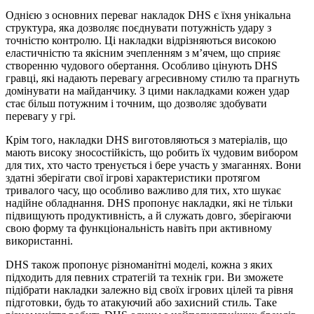
Однією з основних переваг накладок DHS є їхня унікальна
структура, яка дозволяє поєднувати потужність удару з
точністю контролю. Ці накладки відрізняються високою
еластичністю та якісним зчепленням з м’ячем, що сприяє
створенню чудового обертання. Особливо цінують DHS
гравці, які надають перевагу агресивному стилю та прагнуть
домінувати на майданчику. З цими накладками кожен удар
стає більш потужним і точним, що дозволяє здобувати
перевагу у грі.
Крім того, накладки DHS виготовляються з матеріалів, що
мають високу зносостійкість, що робить їх чудовим вибором
для тих, хто часто тренується і бере участь у змаганнях. Вони
здатні зберігати свої ігрові характеристики протягом
тривалого часу, що особливо важливо для тих, хто шукає
надійне обладнання. DHS пропонує накладки, які не тільки
підвищують продуктивність, а й служать довго, зберігаючи
свою форму та функціональність навіть при активному
використанні.
DHS також пропонує різноманітні моделі, кожна з яких
підходить для певних стратегій та технік гри. Ви зможете
підібрати накладки залежно від своїх ігрових цілей та рівня
підготовки, будь то атакуючий або захисний стиль. Таке