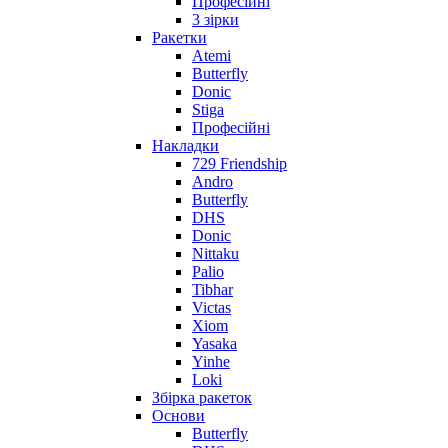
Професійні
3 зірки
Ракетки
Atemi
Butterfly
Donic
Stiga
Професійні
Накладки
729 Friendship
Andro
Butterfly
DHS
Donic
Nittaku
Palio
Tibhar
Victas
Xiom
Yasaka
Yinhe
Loki
Збірка ракеток
Основи
Butterfly