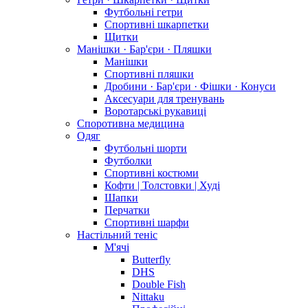
Футбольні гетри
Спортивні шкарпетки
Щитки
Манішки · Бар'єри · Пляшки
Манішки
Спортивні пляшки
Дробини · Бар'єри · Фішки · Конуси
Аксесуари для тренувань
Воротарські рукавиці
Споротивна медицина
Одяг
Футбольні шорти
Футболки
Спортивні костюми
Кофти | Толстовки | Худі
Шапки
Перчатки
Спортивні шарфи
Настільний теніс
М'ячі
Butterfly
DHS
Double Fish
Nittaku