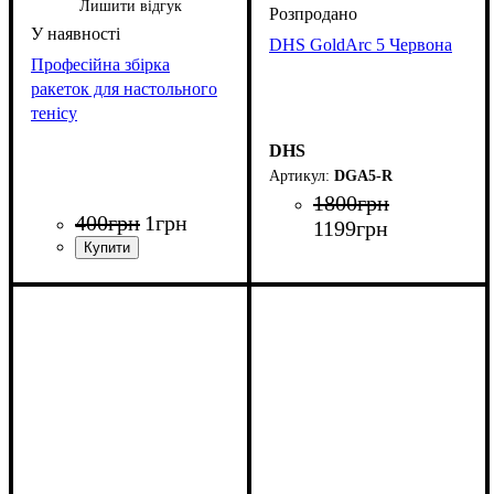
Лишити відгук
DHS GoldArc 5 Червона
Професійна збірка
ракеток для настольного
тенісу
DHS
DGA5-R
1800
грн
400
грн
1
грн
1199
грн