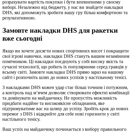
розрахувати вартість покупки і бути впевненими у своєму
виборі. Незалежно від бюджету, у нас ви знайдете накладки
DHS, які допоможуть зробити вашу гру більш комфортною та
результативною.
Замовте накладки DHS для ракетки
вже сьогодні
Якщо ви хочете досягти нових спортивних висот і покращити
свої ігрові навички, накладки DHS стануть вашим незамінним
помічником. Ці накладки поєднують у собі високу якість та
сучасні технології, що робить їх популярними серед гравців у
всьому світі. Замовте накладки DHS прямо зараз на нашому
сайті і розпочніть шлях до нових успіхів у настільному тенісі.
З накладками DHS кожен удар стає більш точним і потужним,
а контроль над м’ячем дозволяє створювати ефектні комбінації
та домінувати на майданчику. Не пропустіть можливість
придбати надійне та високоякісне обладнання, яке
підтримуватиме вас на шляху до успіху. Зробіть крок до нових
перемог з DHS і відкрийте для себе нові горизонти у світі
настільного тенісу.
Ваш успіх на майданчику починається з вибору правильного