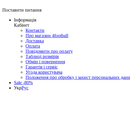
Поставити питання
Інформація
Кабінет
Контакти
Про магазин 4football
Доставка
Оплата
Повідомити про оплату
Таблиці розмірів
Обмін і повернення
Гарантія і сервіс
Угода користувача
Положення про обробку і захист персональних дан
Sale -80%
Укр
Рус