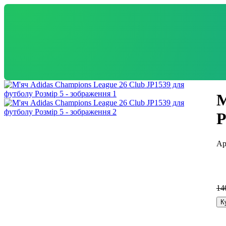
М
Р
14
К