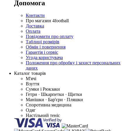
Допомога
Контакти
Про магазин 4football
Доставка
Оплата
Повідомити про оплату
Таблиці розмірів
Обмін і повернення
Гарантія і сервіс
Угода користувача
Положення про обробку і захист персональних
даних
Каталог товарів
М'ячі
Взуття
Сумки і Рюкзаки
Гетри · Шкарпетки · Щитки
Манішки · Бар'єри · Пляшки
Споротивна медицина
Одяг
Настільний теніс