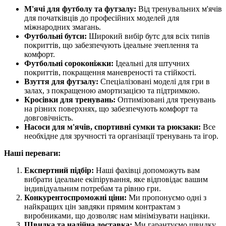
М'ячі для футболу та футзалу:
Від тренувальних м'ячів
для початківців до професійних моделей для
міжнародних змагань.
Футбольні бутси:
Широкий вибір бутс для всіх типів
покриттів, що забезпечують ідеальне зчеплення та
комфорт.
Футбольні сороконіжки:
Ідеальні для штучних
покриттів, покращення маневреності та стійкості.
Взуття для футзалу:
Спеціалізовані моделі для гри в
залах, з покращеною амортизацією та підтримкою.
Кросівки для тренувань:
Оптимізовані для тренувань
на різних поверхнях, що забезпечують комфорт та
довговічність.
Насоси для м'ячів, спортивні сумки та рюкзаки:
Все
необхідне для зручності та організації тренувань та ігор.
Наші переваги:
Експертний підбір:
Наші фахівці допоможуть вам
вибрати ідеальне екіпірування, яке відповідає вашим
індивідуальним потребам та рівню гри.
Конкурентоспроможні ціни:
Ми пропонуємо одні з
найкращих цін завдяки прямим контрактам з
виробниками, що дозволяє нам мінімізувати націнки.
Швидка та надійна доставка:
Ми гарантуємо швидку