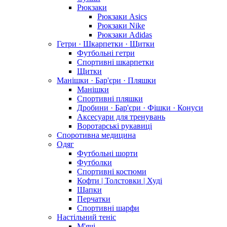
Рюкзаки
Рюкзаки Asics
Рюкзаки Nike
Рюкзаки Adidas
Гетри · Шкарпетки · Щитки
Футбольні гетри
Спортивні шкарпетки
Щитки
Манішки · Бар'єри · Пляшки
Манішки
Спортивні пляшки
Дробини · Бар'єри · Фішки · Конуси
Аксесуари для тренувань
Воротарські рукавиці
Споротивна медицина
Одяг
Футбольні шорти
Футболки
Спортивні костюми
Кофти | Толстовки | Худі
Шапки
Перчатки
Спортивні шарфи
Настільний теніс
М'ячі