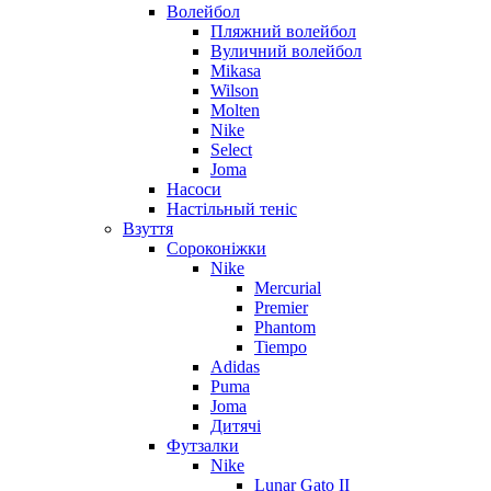
Волейбол
Пляжний волейбол
Вуличний волейбол
Mikasa
Wilson
Molten
Nike
Select
Joma
Насоси
Настільный теніс
Взуття
Сороконіжки
Nike
Mercurial
Premier
Phantom
Tiempo
Adidas
Puma
Joma
Дитячі
Футзалки
Nike
Lunar Gato II