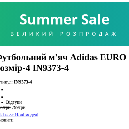
Summer Sale
ВЕЛИКИЙ РОЗПРОДАЖ
утбольний м'яч Adidas EURO 20
озмір-4 IN9373-4
IN9373-4
Відгуки
00
грн
799
грн
idas >> Нові моделі
мовити