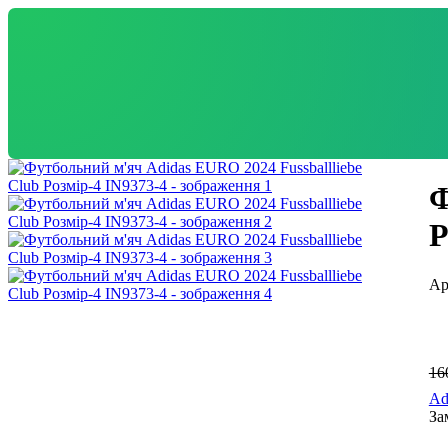
Ф
Р
16
Ad
За