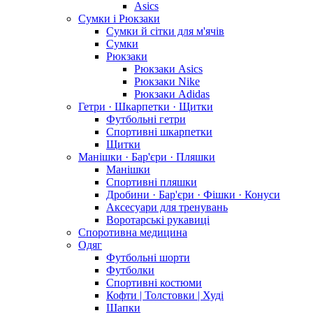
Asics
Сумки і Рюкзаки
Сумки й сітки для м'ячів
Сумки
Рюкзаки
Рюкзаки Asics
Рюкзаки Nike
Рюкзаки Adidas
Гетри · Шкарпетки · Щитки
Футбольні гетри
Спортивні шкарпетки
Щитки
Манішки · Бар'єри · Пляшки
Манішки
Спортивні пляшки
Дробини · Бар'єри · Фішки · Конуси
Аксесуари для тренувань
Воротарські рукавиці
Споротивна медицина
Одяг
Футбольні шорти
Футболки
Спортивні костюми
Кофти | Толстовки | Худі
Шапки