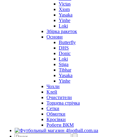
Victas
Xiom
Yasaka
Yinhe
Loki
Збірка ракеток
Основи
Butterfly
DHS
Donic
Loki
Stiga
Tibhar
Yasaka
Yinhe
Чохли
Клей
Очистители
Торцева стрічка
Сетки
Обмотки
Кросівки
Роботи ВКМ