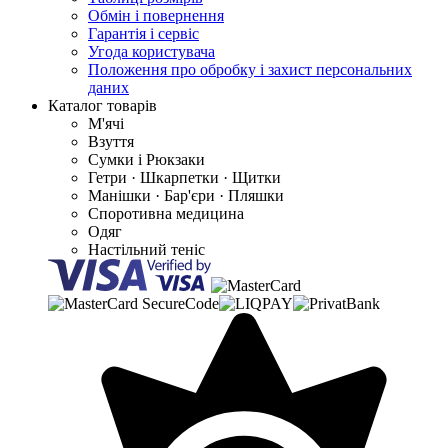
Обмін і повернення
Гарантія і сервіс
Угода користувача
Положення про обробку і захист персональних
даних
Каталог товарів
М'ячі
Взуття
Сумки і Рюкзаки
Гетри · Шкарпетки · Щитки
Манішки · Бар'єри · Пляшки
Споротивна медицина
Одяг
Настільний теніс