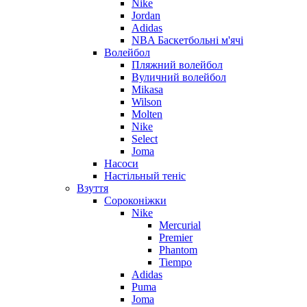
Nike
Jordan
Adidas
NBA Баскетбольні м'ячі
Волейбол
Пляжний волейбол
Вуличний волейбол
Mikasa
Wilson
Molten
Nike
Select
Joma
Насоси
Настільный теніс
Взуття
Сороконіжки
Nike
Mercurial
Premier
Phantom
Tiempo
Adidas
Puma
Joma