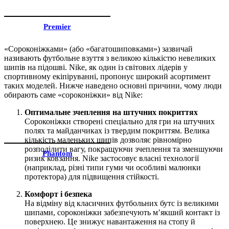
Premier
«Сороконіжками» (або «багатошиповками») зазвичай
називають футбольне взуття з великою кількістю невеликих
шипів на підошві. Nike, як один із світових лідерів у
спортивному екіпіруванні, пропонує широкий асортимент
таких моделей. Нижче наведено основні причини, чому люди
обирають саме «сороконіжки» від Nike:
Оптимальне зчеплення на штучних покриттях
Сороконіжки створені спеціально для гри на штучних
полях та майданчиках із твердим покриттям. Велика
кількість маленьких шипів дозволяє рівномірно
розподілити вагу, покращуючи зчеплення та зменшуючи
Phantom
ризик ковзання. Nike застосовує власні технології
(наприклад, різні типи гуми чи особливі малюнки
протектора) для підвищення стійкості.
Комфорт і безпека
На відміну від класичних футбольних бутс із великими
шипами, сороконіжки забезпечують м’якший контакт із
поверхнею. Це знижує навантаження на стопу й