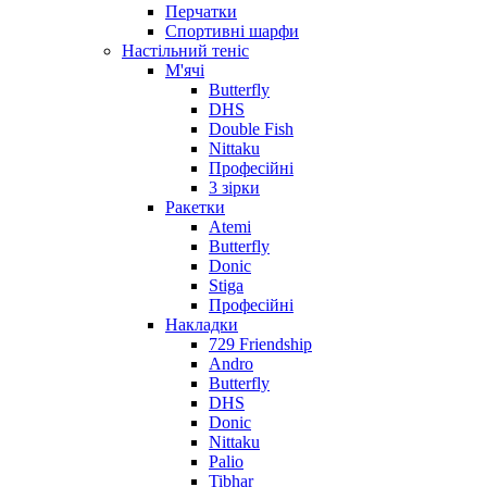
Перчатки
Спортивні шарфи
Настільний теніс
М'ячі
Butterfly
DHS
Double Fish
Nittaku
Професійні
3 зірки
Ракетки
Atemi
Butterfly
Donic
Stiga
Професійні
Накладки
729 Friendship
Andro
Butterfly
DHS
Donic
Nittaku
Palio
Tibhar