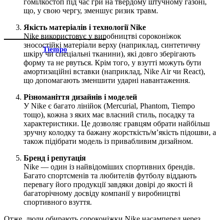
гомілкостоп під час гри на твердому штучному газоні,
що, у свою чергу, зменшує ризик травм.
Якість матеріалів і технології Nike
Nike використовує у виробництві сороконіжок
зносостійкі матеріали верху (наприклад, синтетичну
Tiempo
шкіру чи спеціальні тканини), які довго зберігають
форму та не рвуться. Крім того, у взутті можуть бути
амортизаційні вставки (наприклад, Nike Air чи React),
що допомагають зменшити ударні навантаження.
Різноманіття дизайнів і моделей
У Nike є багато лінійок (Mercurial, Phantom, Tiempo
тощо), кожна з яких має власний стиль, посадку та
характеристики. Це дозволяє гравцям обрати найбільш
зручну колодку та бажану жорсткість/м’якість підошви, а
також підібрати модель із привабливим дизайном.
Бренд і репутація
Nike — один із найвідоміших спортивних брендів.
Багато спортсменів та любителів футболу віддають
перевагу його продукції завдяки довірі до якості й
багаторічному досвіду компанії у виробництві
спортивного взуття.
Отже, люди обирають сороконіжки Nike насамперед через