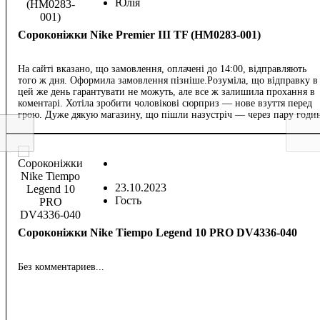
Юлія
Сороконіжки Nike Premier III TF (HM0283-001)
На сайті вказано, що замовлення, оплачені до 14:00, відправляють
того ж дня. Оформила замовлення пізніше.Розуміла, що відправку в
цей же день гарантувати не можуть, але все ж залишила прохання в
коментарі. Хотіла зробити чоловікові сюрприз — нове взуття перед
грою. Дуже дякую магазину, що пішли назустріч — через пару годи
вже отримала номер ТТН. Вже вдруге замовляємо тут. Сервісом
задоволені. Окремо дякую за лопатку у подарунок!
23.10.2023
Гость
Сороконіжки Nike Tiempo Legend 10 PRO DV4336-040
Без комментариев...