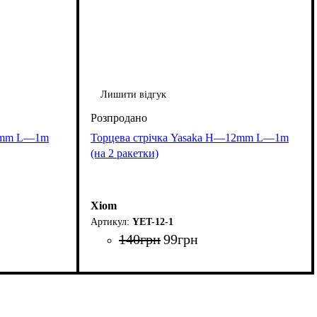
Лишити відгук
10mm L—1m
Торцева стрічка Yasaka H—12mm L—1m
(на 2 ракетки)
Xiom
YET-12-1
140
грн
99
грн