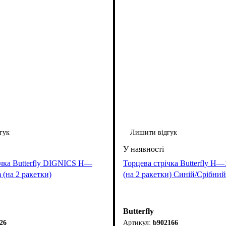
гук
Лишити відгук
ічка Butterfly DIGNICS H—
Торцева стрічка Butterfly
на 2 ракетки)
(на 2 ракетки) Синій/Срібний
Butterfly
26
b902166