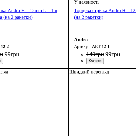
річка Andro H—12mm L—1m
Торцева стрічка Andro H—
а (на 2 ракетки)
(на 2 ракетки)
Andro
12-2
AET-12-1
рн
99
грн
140
грн
99
грн
гляд
Швидкий перегляд