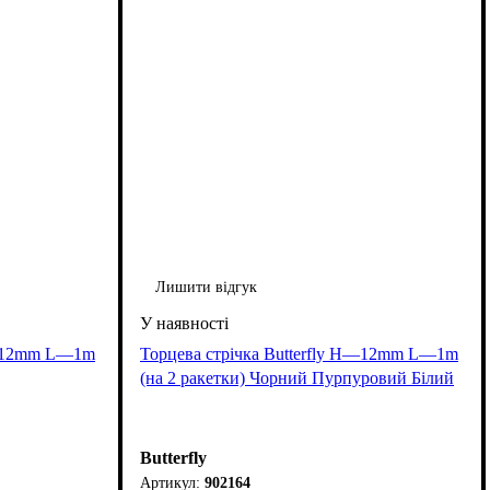
Лишити відгук
 H—12mm L—1m
Торцева стрічка Butterfly H—12mm L—1m
(на 2 ракетки) Чорний Пурпуровий Білий
Butterfly
902164