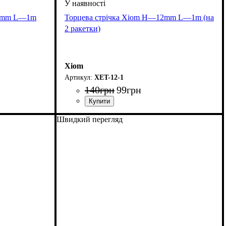
12mm L—1m
Торцева стрічка Xiom H—12mm L—1m (на
2 ракетки)
Xiom
XET-12-1
140
грн
99
грн
Швидкий перегляд