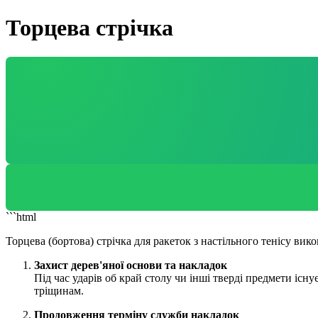
Торцева стрічка
```html
Торцева (бортова) стрічка для ракеток з настільного тенісу вик
Захист дерев'яної основи та накладок
Під час ударів об край столу чи інші тверді предмети існ
тріщинам.
Продовження терміну служби накладок