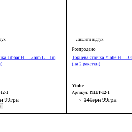
гук
Лишити відгук
річка Tibhar H—12mm L—1m
Торцева стрічка Yinhe H—
и)
(на 2 ракетки)
Yinhe
12-1
YHET-12-1
рн
99
грн
140
грн
99
грн