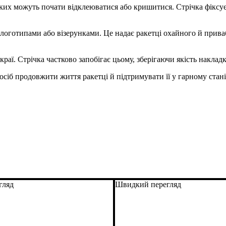
яких можуть почати відклеюватися або кришитися. Стрічка фіксує 
 логотипами або візерунками. Це надає ракетці охайного й прива
краї. Стрічка частково запобігає цьому, зберігаючи якість наклад
іб продовжити життя ракетці й підтримувати її у гарному стані,
гляд
Швидкий перегляд