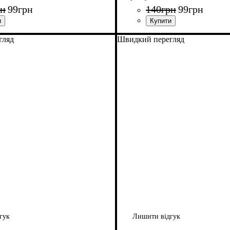
рн
99
грн
140
грн
99
грн
гляд
Швидкий перегляд
гук
Лишити відгук