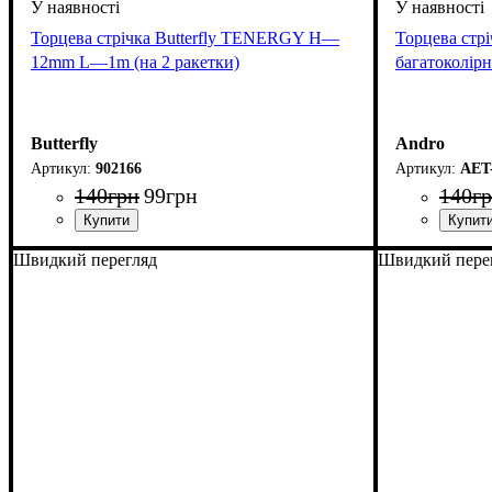
Торцева стрічка Butterfly TENERGY H—
Торцева ст
12mm L—1m (на 2 ракетки)
багатоколірн
Butterfly
Andro
902166
AET-
140
грн
99
грн
140
г
Швидкий перегляд
Швидкий пере