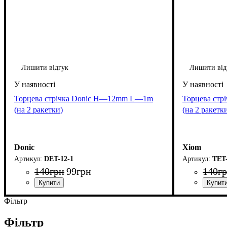
Лишити відгук
Лишити від
Торцева стрічка Donic H—12mm L—1m
Торцева ст
(на 2 ракетки)
(на 2 ракетк
Donic
Xiom
DET-12-1
TET-
140
грн
99
грн
140
г
Фільтр
Фільтр