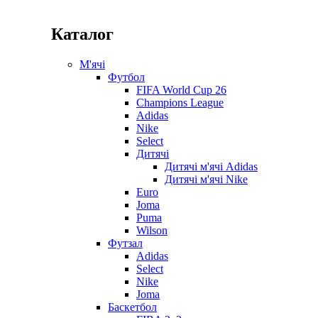
Каталог
М'ячі
Футбол
FIFA World Cup 26
Champions League
Adidas
Nike
Select
Дитячі
Дитячі м'ячі Adidas
Дитячі м'ячі Nike
Euro
Joma
Puma
Wilson
Футзал
Adidas
Select
Nike
Joma
Баскетбол