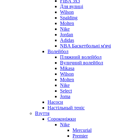
FIBA 3x3
Для вулиці
Wilson
Spalding
Molten
Nike
Jordan
Adidas
NBA Баскетбольні м'ячі
Волейбол
Пляжний волейбол
Вуличний волейбол
Mikasa
Wilson
Molten
Nike
Select
Joma
Насоси
Настільный теніс
Взуття
Сороконіжки
Nike
Mercurial
Premier