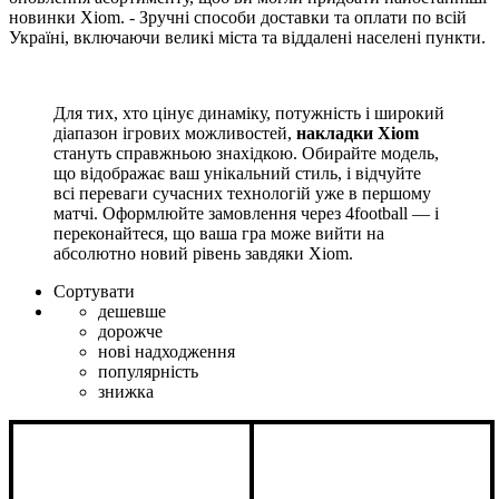
новинки Xiom. - Зручні способи доставки та оплати по всій
Україні, включаючи великі міста та віддалені населені пункти.
Для тих, хто цінує динаміку, потужність і широкий
діапазон ігрових можливостей,
накладки Xiom
стануть справжньою знахідкою. Обирайте модель,
що відображає ваш унікальний стиль, і відчуйте
всі переваги сучасних технологій уже в першому
матчі. Оформлюйте замовлення через 4football — і
переконайтеся, що ваша гра може вийти на
абсолютно новий рівень завдяки Xiom.
Сортувати
дешевше
дорожче
нові надходження
популярність
знижка