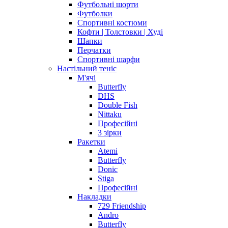
Футбольні шорти
Футболки
Спортивні костюми
Кофти | Толстовки | Худі
Шапки
Перчатки
Спортивні шарфи
Настільний теніс
М'ячі
Butterfly
DHS
Double Fish
Nittaku
Професійні
3 зірки
Ракетки
Atemi
Butterfly
Donic
Stiga
Професійні
Накладки
729 Friendship
Andro
Butterfly