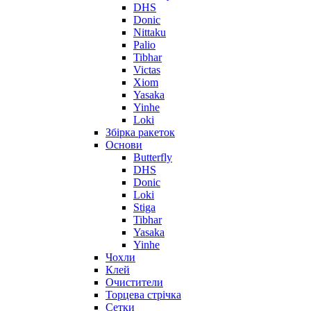
DHS
Donic
Nittaku
Palio
Tibhar
Victas
Xiom
Yasaka
Yinhe
Loki
Збірка ракеток
Основи
Butterfly
DHS
Donic
Loki
Stiga
Tibhar
Yasaka
Yinhe
Чохли
Клей
Очистители
Торцева стрічка
Сетки