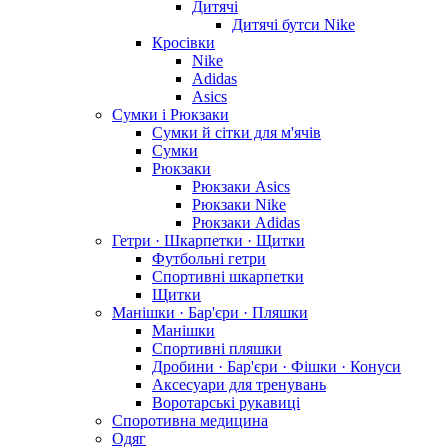
Дитячі
Дитячі бутси Nike
Кросівки
Nike
Adidas
Asics
Сумки і Рюкзаки
Сумки й сітки для м'ячів
Сумки
Рюкзаки
Рюкзаки Asics
Рюкзаки Nike
Рюкзаки Adidas
Гетри · Шкарпетки · Щитки
Футбольні гетри
Спортивні шкарпетки
Щитки
Манішки · Бар'єри · Пляшки
Манішки
Спортивні пляшки
Дробини · Бар'єри · Фішки · Конуси
Аксесуари для тренувань
Воротарські рукавиці
Споротивна медицина
Одяг