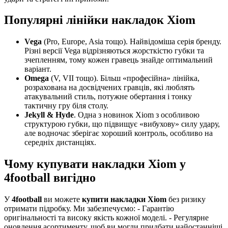
Популярні лінійки накладок Xiom
Vega
(Pro, Europe, Asia тощо). Найвідоміша серія бренду.
Різні версії Vega відрізняються жорсткістю губки та
зчепленням, тому кожен гравець знайде оптимальний
варіант.
Omega
(V, VII тощо). Більш «професійна» лінійка,
розрахована на досвідчених гравців, які люблять
атакувальний стиль, потужне обертання і тонку
тактичну гру біля столу.
Jekyll & Hyde
. Одна з новинок Xiom з особливою
структурою губки, що підвищує «вибухову» силу удару,
але водночас зберігає хороший контроль, особливо на
середніх дистанціях.
Чому купувати накладки Xiom у
4football вигідно
У
4football
ви можете
купити накладки Xiom
без ризику
отримати підробку. Ми забезпечуємо: - Гарантію
оригінальності та високу якість кожної моделі. - Регулярне
оновлення асортименту, щоб ви могли придбати найостанніші