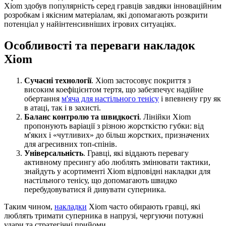
Xiom здобув популярність серед гравців завдяки інноваційним
розробкам і якісним матеріалам, які допомагають розкрити
потенціал у найінтенсивніших ігрових ситуаціях.
Особливості та переваги накладок
Xiom
Сучасні технології
. Xiom застосовує покриття з
високим коефіцієнтом тертя, що забезпечує надійне
обертання
м'яча для настільного тенісу
і впевнену гру як
в атаці, так і в захисті.
Баланс контролю та швидкості
. Лінійки Xiom
пропонують варіації з різною жорсткістю губки: від
м'яких і «чутливих» до більш жорстких, призначених
для агресивних топ-спінів.
Універсальність
. Гравці, які віддають перевагу
активному пресингу або люблять змінювати тактики,
знайдуть у асортименті Xiom відповідні накладки для
настільного тенісу, що допомагають швидко
перебудовуватися й дивувати суперника.
Таким чином,
накладки
Xiom часто обирають гравці, які
люблять тримати суперника в напрузі, чергуючи потужні
удари та стратегічні прийоми.