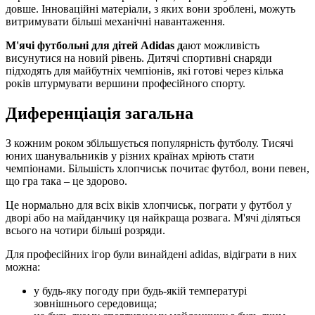
довше. Інноваційні матеріали, з яких вони зроблені, можуть
витримувати більші механічні навантаження.
М'ячі футбольні для дітей Adidas д
ают можливість
висунутися на новий рівень. Дитячі спортивні снаряди
підходять для майбутніх чемпіонів, які готові через кілька
років штурмувати вершини професійного спорту.
Диференціація загальна
З кожним роком збільшується популярність футболу. Тисячі
юних шанувальників у різних країнах мріють стати
чемпіонами. Більшість хлопчиськ почитає футбол, вони певен,
що гра така – це здорово.
Це нормально для всіх віків хлопчиськ, пограти у футбол у
дворі або на майданчику ця найкраща розвага. М'ячі діляться
всього на чотири більші розряди.
Для професійних ігор були винайдені adidas, відіграти в них
можна:
у будь-яку погоду при будь-якій температурі
зовнішнього середовища;