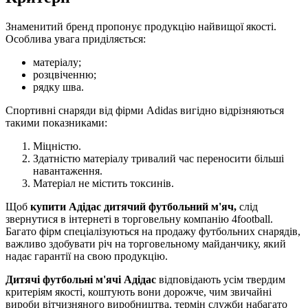
Знаменитий бренд пропонує продукцію найвищої якості.
Особлива увага приділяється:
матеріалу;
розцвіченню;
рядку шва.
Спортивні снаряди від фірми Adidas вигідно відрізняються
такими показниками:
Міцністю.
Здатністю матеріалу тривалий час переносити більші
навантаження.
Матеріал не містить токсинів.
Щоб
купити Адідас дитячий футбольний м'яч,
слід
звернутися в інтернеті в торговельну компанію 4football.
Багато фірм спеціалізуються на продажу футбольних снарядів,
важливо здобувати річ на торговельному майданчику, який
надає гарантії на свою продукцію.
Дитячі футбольні м'ячі Адідас
відповідають усім твердим
критеріям якості, коштують вони дорожче, чим звичайні
вироби вітчизняного виробництва, термін служби набагато