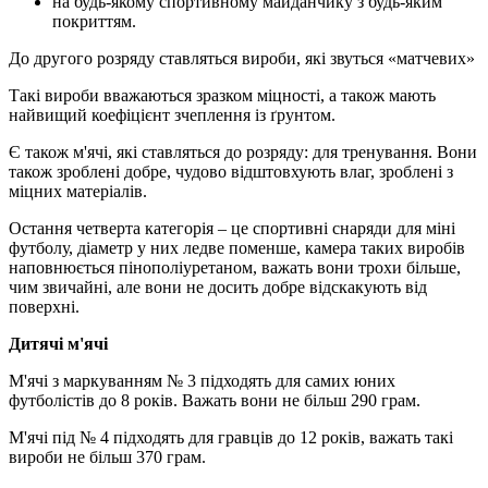
на будь-якому спортивному майданчику з будь-яким
покриттям.
До другого розряду ставляться вироби, які звуться «матчевих»
Такі вироби вважаються зразком міцності, а також мають
найвищий коефіцієнт зчеплення із ґрунтом.
Є також м'ячі, які ставляться до розряду: для тренування. Вони
також зроблені добре, чудово відштовхують влаг, зроблені з
міцних матеріалів.
Остання четверта категорія – це спортивні снаряди для міні
футболу, діаметр у них ледве поменше, камера таких виробів
наповнюється пінополіуретаном, важать вони трохи більше,
чим звичайні, але вони не досить добре відскакують від
поверхні.
Дитячі м'ячі
М'ячі з маркуванням № 3 підходять для самих юних
футболістів до 8 років. Важать вони не більш 290 грам.
М'ячі під № 4 підходять для гравців до 12 років, важать такі
вироби не більш 370 грам.