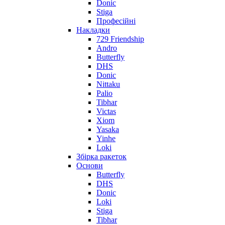
Donic
Stiga
Професійні
Накладки
729 Friendship
Andro
Butterfly
DHS
Donic
Nittaku
Palio
Tibhar
Victas
Xiom
Yasaka
Yinhe
Loki
Збірка ракеток
Основи
Butterfly
DHS
Donic
Loki
Stiga
Tibhar