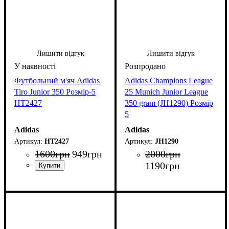
Лишити відгук
Лишити відгук
Футбольний м'яч Adidas
Adidas Champions League
Tiro Junior 350 Розмір-5
25 Munich Junior League
HT2427
350 gram (JH1290) Розмір
5
Adidas
Adidas
HT2427
JH1290
1600
грн
949
грн
2000
грн
1190
грн