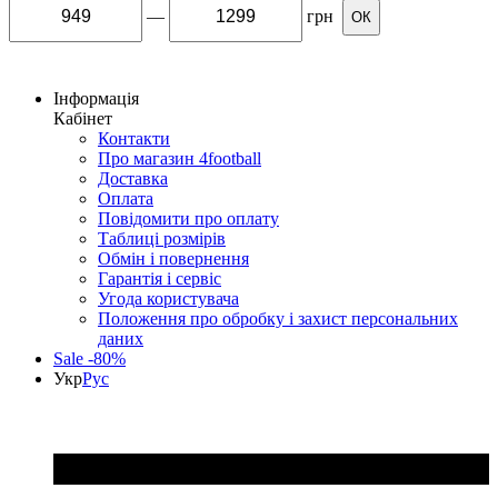
—
грн
ОК
Інформація
Кабінет
Контакти
Про магазин 4football
Доставка
Оплата
Повідомити про оплату
Таблиці розмірів
Обмін і повернення
Гарантія і сервіс
Угода користувача
Положення про обробку і захист персональних
даних
Sale -80%
Укр
Рус