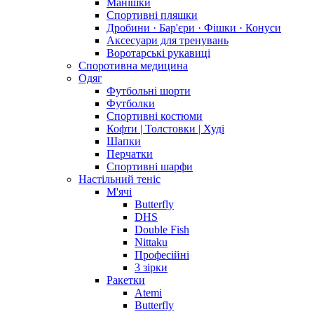
Манішки
Спортивні пляшки
Дробини · Бар'єри · Фішки · Конуси
Аксесуари для тренувань
Воротарські рукавиці
Споротивна медицина
Одяг
Футбольні шорти
Футболки
Спортивні костюми
Кофти | Толстовки | Худі
Шапки
Перчатки
Спортивні шарфи
Настільний теніс
М'ячі
Butterfly
DHS
Double Fish
Nittaku
Професійні
3 зірки
Ракетки
Atemi
Butterfly