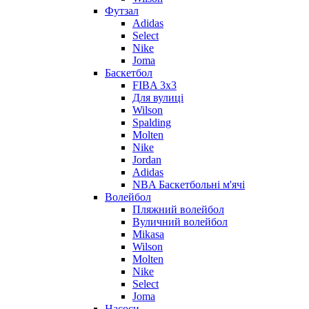
Футзал
Adidas
Select
Nike
Joma
Баскетбол
FIBA 3x3
Для вулиці
Wilson
Spalding
Molten
Nike
Jordan
Adidas
NBA Баскетбольні м'ячі
Волейбол
Пляжний волейбол
Вуличний волейбол
Mikasa
Wilson
Molten
Nike
Select
Joma
Насоси