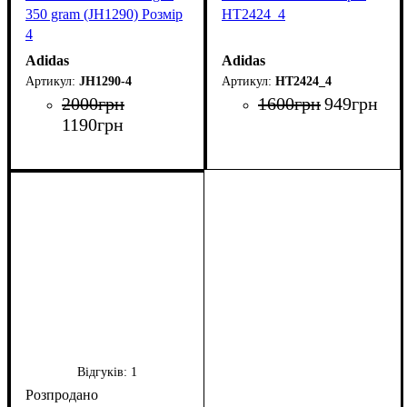
350 gram (JH1290) Розмір
HT2424_4
4
Adidas
Adidas
JH1290-4
HT2424_4
2000
грн
1600
грн
949
грн
1190
грн
Відгуків:
1