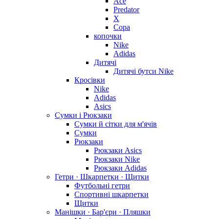
Ace
Predator
X
Copa
копочки
Nike
Adidas
Дитячі
Дитячі бутси Nike
Кросівки
Nike
Adidas
Asics
Сумки і Рюкзаки
Сумки й сітки для м'ячів
Сумки
Рюкзаки
Рюкзаки Asics
Рюкзаки Nike
Рюкзаки Adidas
Гетри · Шкарпетки · Щитки
Футбольні гетри
Спортивні шкарпетки
Щитки
Манішки · Бар'єри · Пляшки