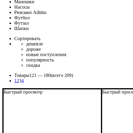
Манишки
Насосы
Рюкзаки Adidas
Футбол
Футзал
Шапки
Сортировать
дешевле
дороже
новые поступления
популярность
скидка
Товары
121 —
180
(всего 209)
1
2
3
4
Быстрый просмотр
Быстрый прос