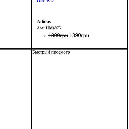
HM4975
Adidas
HM4975
1800
грн
1390
грн
Быстрый просмотр