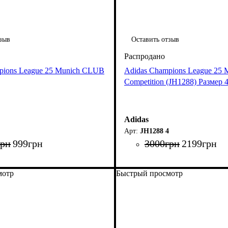
зыв
Оставить отзыв
pions League 25 Munich CLUB
Adidas Champions League 25 
Competition (JH1288) Размер 
Adidas
JH1288 4
грн
999
грн
3000
грн
2199
грн
мотр
Быстрый просмотр