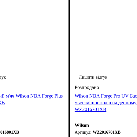
гук
Лишити відгук
й м'яч Wilson NBA Forge Plus
Wilson NBA Forge Pro UV Ба
XB
м'яч змінює колір на денному 
WZ2016701XB
Wilson
016801XB
WZ2016701XB