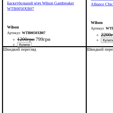
Баскетбольний м'яч Wilson Gambreaker
Alliance Chic
WTB0050XB07
Wilson
Wilson
WTB
WTB0050XB07
2200
1200
грн
799
грн
Швидкий перегляд
Швидкий пере