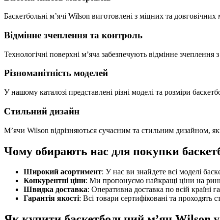
Баскетбольні м’ячі Wilson виготовлені з міцних та довговічних 
Відмінне зчеплення та контроль
Технологічні поверхні м’яча забезпечують відмінне зчеплення 
Різноманітність моделей
У нашому каталозі представлені різні моделі та розміри баскетбо
Стильний дизайн
М’ячи Wilson відрізняються сучасним та стильним дизайном, як
Чому обирають нас для покупки баскет
Широкий асортимент
: У нас ви знайдете всі моделі бас
Конкурентні ціни
: Ми пропонуємо найкращі ціни на рин
Швидка доставка
: Оперативна доставка по всій країні г
Гарантія якості
: Всі товари сертифіковані та проходять с
Як
купити баскетбольний м’яч Wilson
у