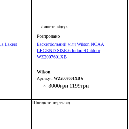
Лишити відгук
a Lakers
Баскетбольний м'яч Wilson NCAA
LEGEND SIZE-6 Indoor/Outdoor
WZ2007601XB
Wilson
WZ2007601XB 6
3000
грн
1199
грн
Швидкий перегляд