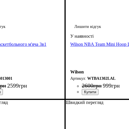
гук
Лишити відгук
скетбольного м'яча 3в1
Wilson NBA Team Mini Hoop L
Wilson
013001
WTBA1302LAL
грн
2599
грн
2600
грн
999
грн
гляд
Швидкий перегляд