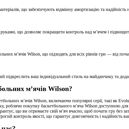
матеріалів, що забезпечують відмінну амортизацію та надійність 
з руками, що дозволяє покращити контроль над м’ячем і підвищит
льних м’ячів Wilson, що підходять для всіх рівнів гри — від поча
ий підкреслить ваш індивідуальний стиль на майданчику та додас
больних м’ячів Wilson?
кетбольних м’ячів Wilson, включаючи популярні серії, такі як Evol
ку, роблячи покупку баскетбольного м’яча Wilson доступною для
арантує, що ви отримаєте свій м’яч вчасно, щоб почати гру без за
трогий контроль якості, що гарантує довговічність і надійність в
 нас?