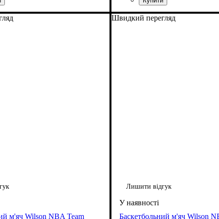
гляд
Швидкий перегляд
гук
Лишити відгук
ий м'яч Wilson NBA Team
Баскетбольний м'яч Wilson 