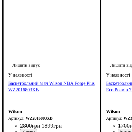
Лишити відгук
Лишити від
Баскетбольний м'яч Wilson NBA Forge Plus
Баскетбольн
WZ2016803XB
Eco Розмір
Wilson
Wilson
WZ2016803XB
WZ3
2800
грн
1899
грн
1700