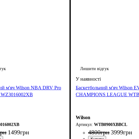
гук
Лишити відгук
ий м'яч Wilson NBA DRV Pro
Баскетбольний м'яч Wilson
 7 WZ3016002XB
CHAMPIONS LEAGUE WTB
Wilson
016002XB
WTB0900XBBCL
грн
1499
грн
4800
грн
3999
грн