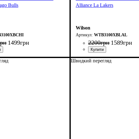
ago Bulls
Alliance La Lakers
Wilson
3100XBCHI
WTB3100XBLAL
грн
1499
грн
2200
грн
1589
грн
гляд
Швидкий перегляд