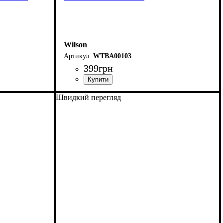
Wilson
WTBA00103
399
грн
Швидкий перегляд