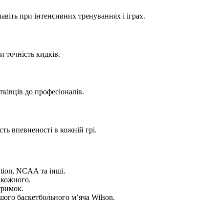
навіть при інтенсивних тренуваннях і іграх.
и точність кидків.
тківців до професіоналів.
ть впевненості в кожній грі.
ution, NCAA та інші.
 кожного.
тримок.
ашого баскетбольного м’яча Wilson.