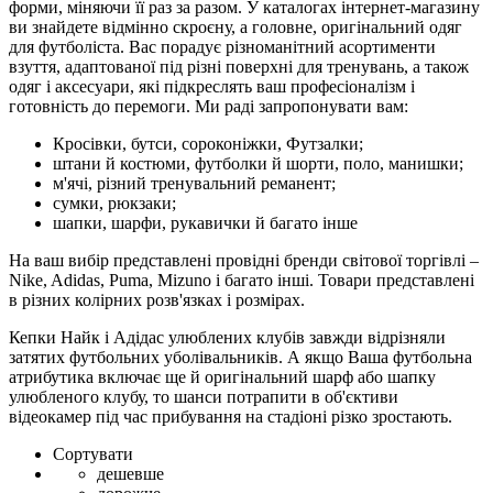
форми, міняючи її раз за разом. У каталогах інтернет-магазину
ви знайдете відмінно скроєну, а головне, оригінальний одяг
для футболіста. Вас порадує різноманітний асортименти
взуття, адаптованої під різні поверхні для тренувань, а також
одяг і аксесуари, які підкреслять ваш професіоналізм і
готовність до перемоги. Ми раді запропонувати вам:
Кросівки, бутси, сороконіжки, Футзалки;
штани й костюми, футболки й шорти, поло, манишки;
м'ячі, різний тренувальний реманент;
сумки, рюкзаки;
шапки, шарфи, рукавички й багато інше
На ваш вибір представлені провідні бренди світової торгівлі –
Nike, Adidas, Puma, Mizuno і багато інші. Товари представлені
в різних колірних розв'язках і розмірах.
Кепки Найк і Адідас улюблених клубів завжди відрізняли
затятих футбольних уболівальників. А якщо Ваша футбольна
атрибутика включає ще й оригінальний шарф або шапку
улюбленого клубу, то шанси потрапити в об'єктиви
відеокамер під час прибування на стадіоні різко зростають.
Сортувати
дешевше