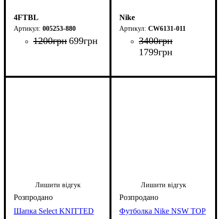
4FTBL
Nike
005253-880
CW6131-011
1200
грн
699
грн
3400
грн
1799
грн
Лишити відгук
Лишити відгук
Шапка Select KNITTED
Футболка Nike NSW TOP