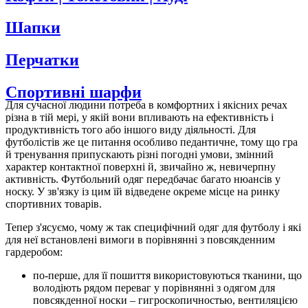
Шапки
Перчатки
Спортивні шарфи
Для сучасної людини потреба в комфортних і якісних речах
різна в тій мері, у якій вони впливають на ефективність і
продуктивність того або іншого виду діяльності. Для
футболістів же це питання особливо педантичне, тому що гра
й тренування припускають різні погодні умови, змінний
характер контактної поверхні й, звичайно ж, невичерпну
активність. Футбольний одяг передбачає багато нюансів у
носку. У зв'язку із цим їй відведене окреме місце на ринку
спортивних товарів.
Тепер з'ясуємо, чому ж так специфічний одяг для футболу і які
для неї встановлені вимоги в порівнянні з повсякденним
гардеробом:
по-перше, для її пошиття використовуються тканини, що
володіють рядом переваг у порівнянні з одягом для
повсякденної носки – гигроскопичностью, вентиляцією