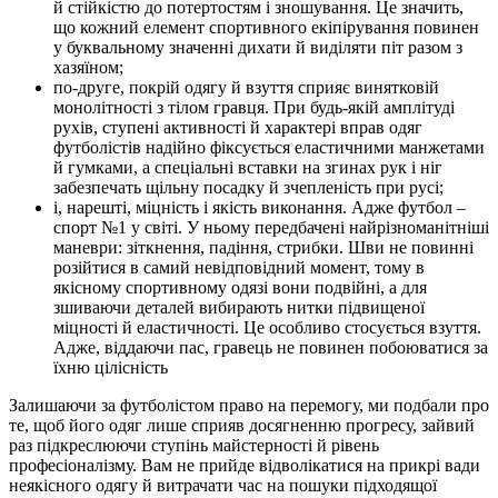
й стійкістю до потертостям і зношування. Це значить,
що кожний елемент спортивного екіпірування повинен
у буквальному значенні дихати й виділяти піт разом з
хазяїном;
по-друге, покрій одягу й взуття сприяє винятковій
монолітності з тілом гравця. При будь-якій амплітуді
рухів, ступені активності й характері вправ одяг
футболістів надійно фіксується еластичними манжетами
й гумками, а спеціальні вставки на згинах рук і ніг
забезпечать щільну посадку й зчепленість при русі;
і, нарешті, міцність і якість виконання. Адже футбол –
спорт №1 у світі. У ньому передбачені найрізноманітніші
маневри: зіткнення, падіння, стрибки. Шви не повинні
розійтися в самий невідповідний момент, тому в
якісному спортивному одязі вони подвійні, а для
зшиваючи деталей вибирають нитки підвищеної
міцності й еластичності. Це особливо стосується взуття.
Адже, віддаючи пас, гравець не повинен побоюватися за
їхню цілісність
Залишаючи за футболістом право на перемогу, ми подбали про
те, щоб його одяг лише сприяв досягненню прогресу, зайвий
раз підкреслюючи ступінь майстерності й рівень
професіоналізму. Вам не прийде відволікатися на прикрі вади
неякісного одягу й витрачати час на пошуки підходящої