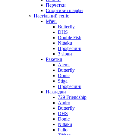
Перчатки
Спортивні шарфи
Настільний теніс
М'ячі
Butterfly
DHS
Double Fish
Nittaku
Професійні
3 зірки
Ракетки
Atemi
Butterfly
Donic
Stiga
Професійні
Накладки
729 Friendship
Andro
Butterfly
DHS
Donic
Nittaku
Palio