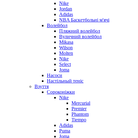
Nike
Jordan
Adidas
NBA Баскетбольні м'ячі
Волейбол
Пляжний волейбол
Вуличний волейбол
Mikasa
Wilson
Molten
Nike
Select
Joma
Насоси
Настільный теніс
Взуття
Сороконіжки
Nike
Mercurial
Premier
Phantom
Tiempo
Adidas
Puma
Joma