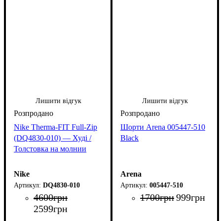
Лишити відгук
Лишити відгук
Nike Therma-FIT Full-Zip
Шорти Arena 005447-510
(DQ4830-010) — Худі /
Black
Толстовка на молнии
Nike
Arena
DQ4830-010
005447-510
4600
грн
1700
грн
999
грн
2599
грн