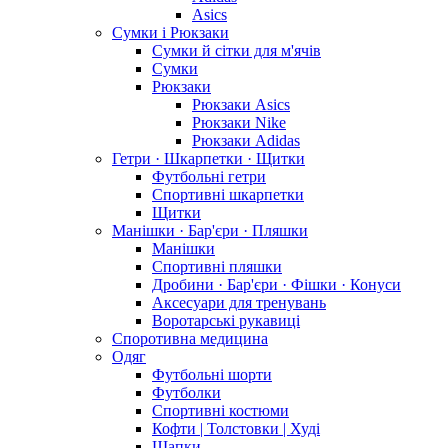
Asics
Сумки і Рюкзаки
Сумки й сітки для м'ячів
Сумки
Рюкзаки
Рюкзаки Asics
Рюкзаки Nike
Рюкзаки Adidas
Гетри · Шкарпетки · Щитки
Футбольні гетри
Спортивні шкарпетки
Щитки
Манішки · Бар'єри · Пляшки
Манішки
Спортивні пляшки
Дробини · Бар'єри · Фішки · Конуси
Аксесуари для тренувань
Воротарські рукавиці
Споротивна медицина
Одяг
Футбольні шорти
Футболки
Спортивні костюми
Кофти | Толстовки | Худі
Шапки