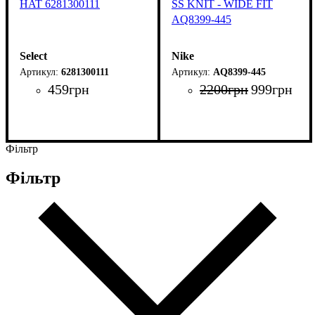
HAT 6281300111
SS KNIT - WIDE FIT
AQ8399-445
Select
Nike
6281300111
AQ8399-445
459
грн
2200
грн
999
грн
Фільтр
Фільтр