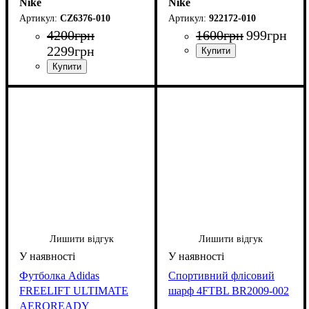
Nike
Nike
CZ6376-010
922172-010
4200
грн
1600
грн
999
грн
2299
грн
Лишити відгук
Лишити відгук
Футболка Adidas
Спортивний флісовий
FREELIFT ULTIMATE
шарф 4FTBL BR2009-002
AEROREADY