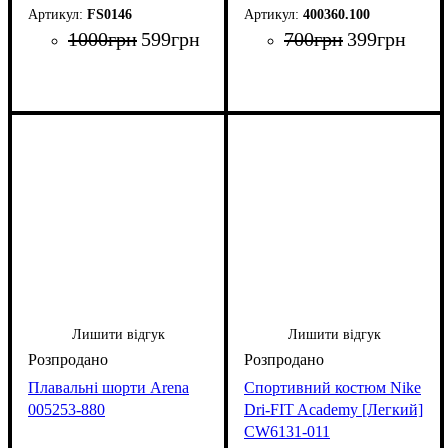
FS0146
400360.100
1000
грн
599
грн
700
грн
399
грн
Лишити відгук
Лишити відгук
Плавальні шорти Arena
Спортивний костюм Nike
005253-880
Dri-FIT Academy [Легкий]
CW6131-011