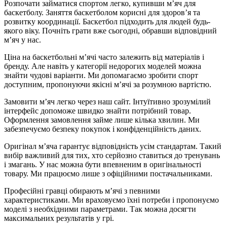
Розпочати займатися спортом легко, купивши м’яч для
баскетболу. Заняття баскетболом корисні для здоров’я та
розвитку координації. Баскетбол підходить для людей будь-
якого віку. Почніть грати вже сьогодні, обравши відповідний
м’яч у нас.
Ціна на баскетбольні м’ячі часто залежить від матеріалів і
бренду. Але навіть у категорії недорогих моделей можна
знайти чудові варіанти. Ми допомагаємо зробити спорт
доступним, пропонуючи якісні м’ячі за розумною вартістю.
Замовити м’яч легко через наш сайт. Інтуїтивно зрозумілий
інтерфейс допоможе швидко знайти потрібний товар.
Оформлення замовлення займе лише кілька хвилин. Ми
забезпечуємо безпеку покупок і конфіденційність даних.
Оригінал м’яча гарантує відповідність усім стандартам. Такий
вибір важливий для тих, хто серйозно ставиться до тренувань
і змагань. У нас можна бути впевненим в оригінальності
товару. Ми працюємо лише з офіційними постачальниками.
Професійні гравці обирають м’ячі з певними
характеристиками. Ми враховуємо їхні потреби і пропонуємо
моделі з необхідними параметрами. Так можна досягти
максимальних результатів у грі.