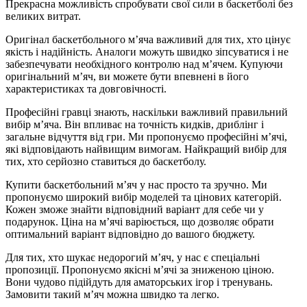
Прекрасна можливість спробувати свої сили в баскетболі без
великих витрат.
Оригінал баскетбольного м’яча важливий для тих, хто цінує
якість і надійність. Аналоги можуть швидко зіпсуватися і не
забезпечувати необхідного контролю над м’ячем. Купуючи
оригінальний м’яч, ви можете бути впевнені в його
характеристиках та довговічності.
Професійні гравці знають, наскільки важливий правильний
вибір м’яча. Він впливає на точність кидків, дриблінг і
загальне відчуття від гри. Ми пропонуємо професійні м’ячі,
які відповідають найвищим вимогам. Найкращий вибір для
тих, хто серйозно ставиться до баскетболу.
Купити баскетбольний м’яч у нас просто та зручно. Ми
пропонуємо широкий вибір моделей та цінових категорій.
Кожен зможе знайти відповідний варіант для себе чи у
подарунок. Ціна на м’ячі варіюється, що дозволяє обрати
оптимальний варіант відповідно до вашого бюджету.
Для тих, хто шукає недорогий м’яч, у нас є спеціальні
пропозиції. Пропонуємо якісні м’ячі за зниженою ціною.
Вони чудово підійдуть для аматорських ігор і тренувань.
Замовити такий м’яч можна швидко та легко.