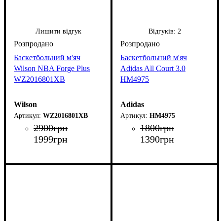
Лишити відгук
Відгуків:
2
Баскетбольний м'яч
Баскетбольний м'яч
Wilson NBA Forge Plus
Adidas All Court 3.0
WZ2016801XB
HM4975
Wilson
Adidas
WZ2016801XB
HM4975
2900
грн
1800
грн
1999
грн
1390
грн