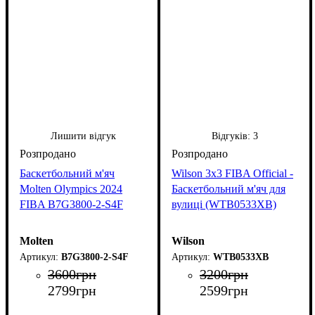
Лишити відгук
Відгуків:
3
Баскетбольний м'яч
Wilson 3x3 FIBA Official -
Molten Olympics 2024
Баскетбольний м'яч для
FIBA B7G3800-2-S4F
вулиці (WTB0533XB)
Molten
Wilson
B7G3800-2-S4F
WTB0533XB
3600
грн
3200
грн
2799
грн
2599
грн