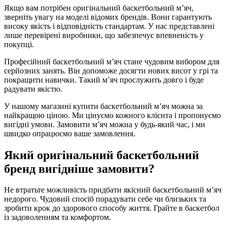
Якщо вам потрібен оригінальний баскетбольний м’яч,
зверніть увагу на моделі відомих брендів. Вони гарантують
високу якість і відповідність стандартам. У нас представлені
лише перевірені виробники, що забезпечує впевненість у
покупці.
Професійний баскетбольний м’яч стане чудовим вибором для
серйозних занять. Він допоможе досягти нових висот у грі та
покращити навички. Такий м’яч прослужить довго і буде
радувати якістю.
У нашому магазині купити баскетбольний м’яч можна за
найкращою ціною. Ми цінуємо кожного клієнта і пропонуємо
вигідні умови. Замовити м’яч можна у будь-який час, і ми
швидко опрацюємо ваше замовлення.
Який оригінальний баскетбольний
бренд вигідніше замовити?
Не втратьте можливість придбати якісний баскетбольний м’яч
недорого. Чудовий спосіб порадувати себе чи близьких та
зробити крок до здорового способу життя. Грайте в баскетбол
із задоволенням та комфортом.