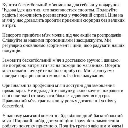
Купити баскетбольний м’яч можна для себе чи у подарунок.
Чудова ідея для тих, хто захоплюється спортом. Подаруйте
радість і можливість розвиватися у улюбленій справі. Ціна на
м’ячі у нас дозволить зробити приємний сюрприз без великих
витрат.
Недорого придбати м’яч можна під час акцій та розпродажів.
Слідкуйте за нашими пропозиціями і заощаджуйте. Ми
регулярно оновлюємо асортимент і ціни, щоб радувати наших
покупців.
Замовити баскетбольний м’яч з доставкою зручно і швидко.
Не потрібно витрачати час на походи по магазинах. Оберіть
м’яч онлайн і очікуйте на його прибуття. Ми гарантуємо
швидке опрацювання замовлень і якісне пакування.
Оригінальні та професійні м’ячі доступні для замовлення
прямо зараз. Не відкладайте покупку, якщо хочете покращити
свої навички і отримувати більше задоволення від гри.
Правильний м’яч грає важливу роль у досягненні успіху у
баскетболі.
У нашому магазині кожен знайде відповідний баскетбольний
м’яч. Широкий вибір, доступні ціни і зручність замовлення
роблять покупку приємною. Почніть грати з якісним м’ячем і