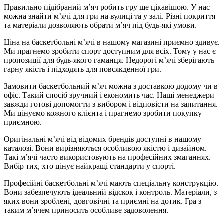
Правильно підібраний м’яч робить гру ще цікавішою. У нас
можна знайти м’ячі для гри на вулиці та у залі. Різні покриття
та матеріали дозволяють обрати м’яч під будь-які умови.
Ціна на баскетбольні м’ячі в нашому магазині приємно здивує.
Ми прагнемо зробити спорт доступним для всіх. Тому у нас є
пропозиції для будь-якого гаманця. Недорогі м’ячі зберігають
гарну якість і підходять для повсякденної гри.
Замовити баскетбольний м’яч можна з доставкою додому чи в
офіс. Такий спосіб зручний і економить час. Наші менеджери
завжди готові допомогти з вибором і відповісти на запитання.
Ми цінуємо кожного клієнта і прагнемо зробити покупку
приємною.
Оригінальні м’ячі від відомих брендів доступні в нашому
каталозі. Вони вирізняються особливою якістю і дизайном.
Такі м’ячі часто використовують на професійних змаганнях.
Вибір тих, хто цінує найкращі стандарти у спорті.
Професійні баскетбольні м’ячі мають спеціальну конструкцію.
Вони забезпечують ідеальний відскок і контроль. Матеріали, з
яких вони зроблені, довговічні та приємні на дотик. Гра з
таким м’ячем приносить особливе задоволення.