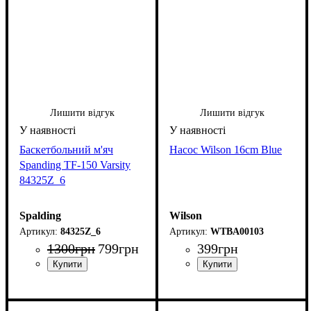
Лишити відгук
Лишити відгук
Баскетбольний м'яч
Насос Wilson 16cm Blue
Spanding TF-150 Varsity
84325Z_6
Spalding
Wilson
84325Z_6
WTBA00103
1300
грн
799
грн
399
грн