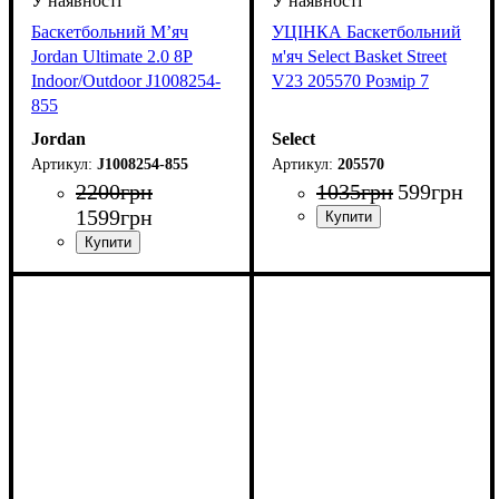
Баскетбольний М’яч
УЦІНКА Баскетбольний
Jordan Ultimate 2.0 8P
м'яч Select Basket Street
Indoor/Outdoor J1008254-
V23 205570 Розмір 7
855
Jordan
Select
J1008254-855
205570
2200
грн
1035
грн
599
грн
1599
грн