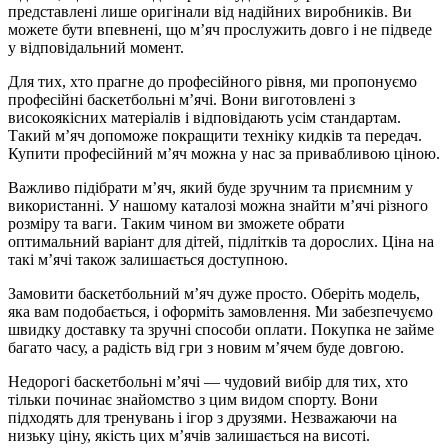
представлені лише оригінали від надійних виробників. Ви
можете бути впевнені, що м’яч прослужить довго і не підведе
у відповідальний момент.
Для тих, хто прагне до професійного рівня, ми пропонуємо
професійні баскетбольні м’ячі. Вони виготовлені з
високоякісних матеріалів і відповідають усім стандартам.
Такий м’яч допоможе покращити техніку кидків та передач.
Купити професійний м’яч можна у нас за привабливою ціною.
Важливо підібрати м’яч, який буде зручним та приємним у
використанні. У нашому каталозі можна знайти м’ячі різного
розміру та ваги. Таким чином ви зможете обрати
оптимальний варіант для дітей, підлітків та дорослих. Ціна на
такі м’ячі також залишається доступною.
Замовити баскетбольний м’яч дуже просто. Оберіть модель,
яка вам подобається, і оформіть замовлення. Ми забезпечуємо
швидку доставку та зручні способи оплати. Покупка не займе
багато часу, а радість від гри з новим м’ячем буде довгою.
Недорогі баскетбольні м’ячі — чудовий вибір для тих, хто
тільки починає знайомство з цим видом спорту. Вони
підходять для тренувань і ігор з друзями. Незважаючи на
низьку ціну, якість цих м’ячів залишається на висоті.