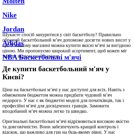
Molten
Nike
Jordan
Шукаєте спосіб зануритися у світ баскетболу? Правильно
обраний баскетбольний м’яч допоможе досягти нових висот у
Adidas
грі. У нашому магазині можна купити якісні м’ячі за вигідною
ціною. Ми пропонуємо широкий асортимент, щоб кожен міг
NBA Баскетбольні м'ячі
знайти відповідний варіант.
Де купити баскетбольний м'яч у
Києві?
Ціни на баскетбольні м’ячі у нас доступні для всіх. Навіть з
обмеженим бюджетом можна придбати чудовий м’яч
недорого. У нас є як бюджетні моделі для початківців, так і
професійні м’ячі для досвідчених гравців. Замовити
вподобаний м’яч можна легко та швидко.
Оригінальні баскетбольні м’ячі відрізняються високою якістю
та довговічністю. Вони забезпечують кращий контроль і
відскок, що важливо для гри на будь-якому рівні. У нас