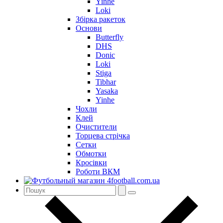
Yinhe
Loki
Збірка ракеток
Основи
Butterfly
DHS
Donic
Loki
Stiga
Tibhar
Yasaka
Yinhe
Чохли
Клей
Очистители
Торцева стрічка
Сетки
Обмотки
Кросівки
Роботи ВКМ