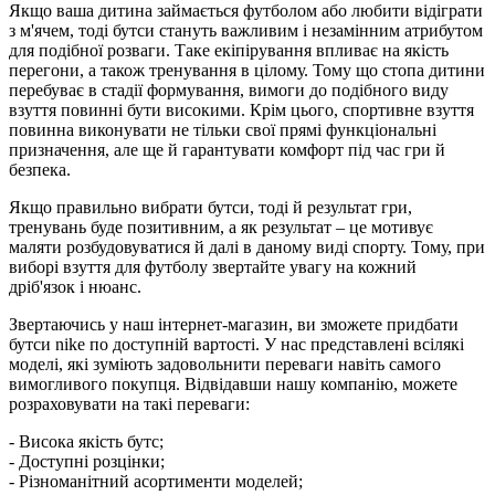
Якщо ваша дитина займається футболом або любити відіграти
з м'ячем, тоді бутси стануть важливим і незамінним атрибутом
для подібної розваги. Таке екіпірування впливає на якість
перегони, а також тренування в цілому. Тому що стопа дитини
перебуває в стадії формування, вимоги до подібного виду
взуття повинні бути високими. Крім цього, спортивне взуття
повинна виконувати не тільки свої прямі функціональні
призначення, але ще й гарантувати комфорт під час гри й
безпека.
Якщо правильно вибрати бутси, тоді й результат гри,
тренувань буде позитивним, а як результат – це мотивує
маляти розбудовуватися й далі в даному виді спорту. Тому, при
виборі взуття для футболу звертайте увагу на кожний
дріб'язок і нюанс.
Звертаючись у наш інтернет-магазин, ви зможете придбати
бутси nike по доступній вартості. У нас представлені всілякі
моделі, які зуміють задовольнити переваги навіть самого
вимогливого покупця. Відвідавши нашу компанію, можете
розраховувати на такі переваги:
- Висока якість бутс;
- Доступні розцінки;
- Різноманітний асортименти моделей;