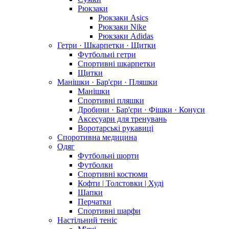
Рюкзаки
Рюкзаки Asics
Рюкзаки Nike
Рюкзаки Adidas
Гетри · Шкарпетки · Щитки
Футбольні гетри
Спортивні шкарпетки
Щитки
Манішки · Бар'єри · Пляшки
Манішки
Спортивні пляшки
Дробини · Бар'єри · Фішки · Конуси
Аксесуари для тренувань
Воротарські рукавиці
Споротивна медицина
Одяг
Футбольні шорти
Футболки
Спортивні костюми
Кофти | Толстовки | Худі
Шапки
Перчатки
Спортивні шарфи
Настільний теніс