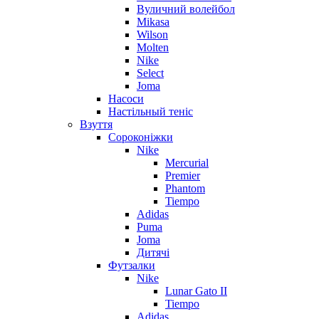
Вуличний волейбол
Mikasa
Wilson
Molten
Nike
Select
Joma
Насоси
Настільный теніс
Взуття
Сороконіжки
Nike
Mercurial
Premier
Phantom
Tiempo
Adidas
Puma
Joma
Дитячі
Футзалки
Nike
Lunar Gato II
Tiempo
Adidas