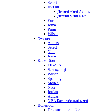
Select
Дитячі
Дитячі м'ячі Adidas
Дитячі м'ячі Nike
Euro
Joma
Puma
Wilson
Футзал
Adidas
Select
Nike
Joma
Баскетбол
FIBA 3x3
Для вулиці
Wilson
Spalding
Molten
Nike
Jordan
Adidas
NBA Баскетбольні м'ячі
Волейбол
Пляжний волейбол