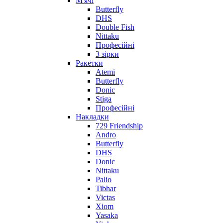
М'ячі
Butterfly
DHS
Double Fish
Nittaku
Професійні
3 зірки
Ракетки
Atemi
Butterfly
Donic
Stiga
Професійні
Накладки
729 Friendship
Andro
Butterfly
DHS
Donic
Nittaku
Palio
Tibhar
Victas
Xiom
Yasaka