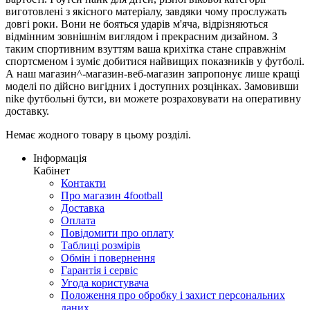
виготовлені з якісного матеріалу, завдяки чому прослужать
довгі роки. Вони не бояться ударів м'яча, відрізняються
відмінним зовнішнім виглядом і прекрасним дизайном. З
таким спортивним взуттям ваша крихітка стане справжнім
спортсменом і зуміє добитися найвищих показників у футболі.
А наш магазин^-магазин-веб-магазин запропонує лише кращі
моделі по дійсно вигідних і доступних розцінках. Замовивши
nike футбольні бутси, ви можете розраховувати на оперативну
доставку.
Немає жодного товару в цьому розділі.
Інформація
Кабінет
Контакти
Про магазин 4football
Доставка
Оплата
Повідомити про оплату
Таблиці розмірів
Обмін і повернення
Гарантія і сервіс
Угода користувача
Положення про обробку і захист персональних
даних