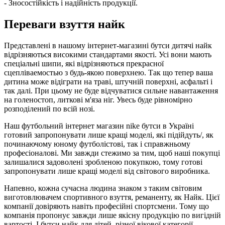
- Зносостійкість і надійність продукції.
Переваги взуття найк
Представлені в нашому інтернет-магазині бутси дитячі найк
відрізняються високими стандартами якості. Усі вони мають
спеціальні шипи, які відрізняються прекрасної
сцепліваемостью з будь-якою поверхнею. Так що тепер ваша
дитина може відіграти на траві, штучній поверхні, асфальті і
так далі. При цьому не буде відчуватися сильне навантаження
на голеностоп, литкові м'яза ніг. Увесь буде рівномірно
розподілений по всій нозі.
Наш футбольний інтернет магазин nike бутси в Україні
готовий запропонувати лише кращі моделі, які підійдуть/, як
починаючому юному футболістові, так і справжньому
професіоналові. Ми завжди стежимо за тим, щоб наші покупці
залишалися задоволені зробленою покупкою, тому готові
запропонувати лише кращі моделі від світового виробника.
Напевно, кожна сучасна людина знаком з таким світовим
виготовлювачем спортивного взуття, реманенту, як Найк. Цієї
компанії довіряють навіть професійні спортсмени. Тому що
компанія пропонує завжди лише якісну продукцію по вигідній
вартості. І бутси найк для дітей, різної вікової категорії