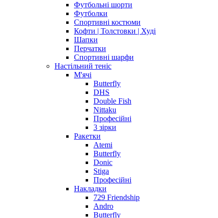
Футбольні шорти
Футболки
Спортивні костюми
Кофти | Толстовки | Худі
Шапки
Перчатки
Спортивні шарфи
Настільний теніс
М'ячі
Butterfly
DHS
Double Fish
Nittaku
Професійні
3 зірки
Ракетки
Atemi
Butterfly
Donic
Stiga
Професійні
Накладки
729 Friendship
Andro
Butterfly