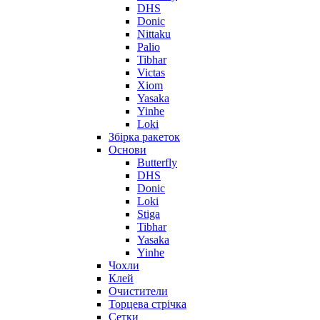
DHS
Donic
Nittaku
Palio
Tibhar
Victas
Xiom
Yasaka
Yinhe
Loki
Збірка ракеток
Основи
Butterfly
DHS
Donic
Loki
Stiga
Tibhar
Yasaka
Yinhe
Чохли
Клей
Очистители
Торцева стрічка
Сетки