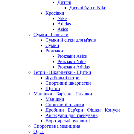
Дитячі
Дитячі бутси Nike
Кросівки
Nike
Adidas
Asics
Сумки і Рюкзаки
Сумки й сітки для м'ячів
Сумки
Рюкзаки
Рюкзаки Asics
Рюкзаки Nike
Рюкзаки Adidas
Гетри · Шкарпетки · Щитки
Футбольні гетри
Спортивні шкарпетки
Щитки
Манішки · Бар'єри · Пляшки
Манішки
Спортивні пляшки
Дробини · Бар'єри · Фішки · Конуси
Аксесуари для тренувань
Воротарські рукавиці
Споротивна медицина
Одяг