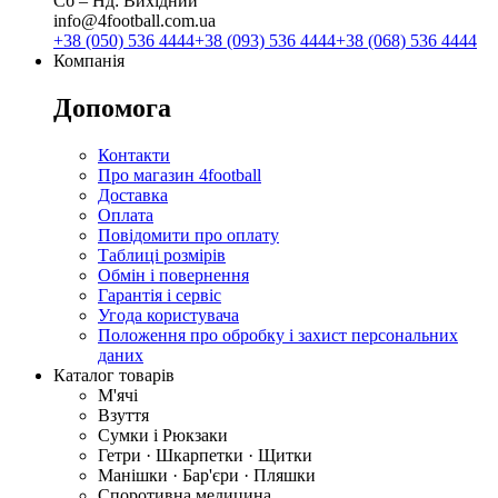
Сб ‒ Нд: Вихідний
info@4football.com.ua
+38 (050) 536 4444
+38 (093) 536 4444
+38 (068) 536 4444
Компанія
Допомога
Контакти
Про магазин 4football
Доставка
Оплата
Повідомити про оплату
Таблиці розмірів
Обмін і повернення
Гарантія і сервіс
Угода користувача
Положення про обробку і захист персональних
даних
Каталог товарів
М'ячі
Взуття
Сумки і Рюкзаки
Гетри · Шкарпетки · Щитки
Манішки · Бар'єри · Пляшки
Споротивна медицина