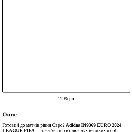
1599
грн
Опис
Готовий до матчів рівня Євро?
Adidas IN9369 EURO 2024
LEAGUE FIFA
— це м’яч, що втілює дух великих ігор!