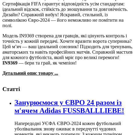
Сертифікація FIFA гарантує відповідність усім стандартам:
ідеальний відскок, стійкість до зношування та довговічність.
Дизайн? Справжній вибух! Яскравий, стильний, із
символікою Євро-2024 — його неможливо не помітити на
полі.
Модель IN9369 створена для гравців, які цінують контроль і
точність у кожній передачі. Хочете вразити ворота суперника?
Цей м’яч — ваш ідеальний союзник! Підходить для тренувань,
аматорських та навіть професійних матчів. Справжній мастхев
для кожного футболіста, який мріє про великі перемоги!
IN9369
— бери та грай, як чемпіон!
Детальний опис товару ...
Статті
Занурюємося у ЄВРО 24 разом із
м'ячем Adidas FUSSBALLLIEBE!
Напередодні УЄФА ЄВРО-2024 кожен футбольний
уболівальник знову оживає в передчутті чудових
моментів, які чекають попереду. З кожним турніром