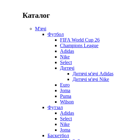
Каталог
М'ячі
Футбол
FIFA World Cup 26
Champions League
Adidas
Nike
Select
Дитячі
Дитячі м'ячі Adidas
Дитячі м'ячі Nike
Euro
Joma
Puma
Wilson
Футзал
Adidas
Select
Nike
Joma
Баскетбол