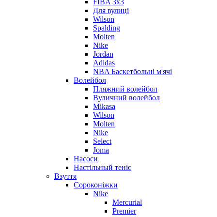
FIBA 3x3
Для вулиці
Wilson
Spalding
Molten
Nike
Jordan
Adidas
NBA Баскетбольні м'ячі
Волейбол
Пляжний волейбол
Вуличний волейбол
Mikasa
Wilson
Molten
Nike
Select
Joma
Насоси
Настільный теніс
Взуття
Сороконіжки
Nike
Mercurial
Premier