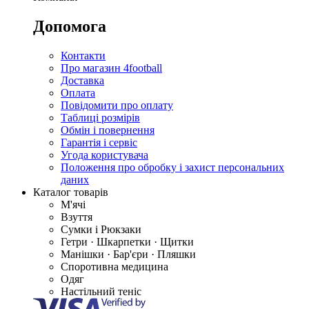
Допомога
Контакти
Про магазин 4football
Доставка
Оплата
Повідомити про оплату
Таблиці розмірів
Обмін і повернення
Гарантія і сервіс
Угода користувача
Положення про обробку і захист персональних
даних
Каталог товарів
М'ячі
Взуття
Сумки і Рюкзаки
Гетри · Шкарпетки · Щитки
Манішки · Бар'єри · Пляшки
Споротивна медицина
Одяг
Настільний теніс