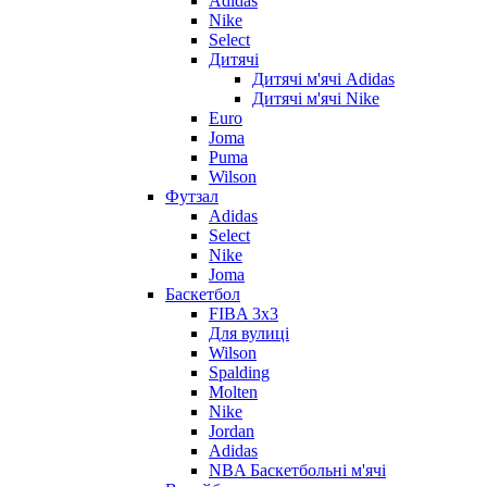
Adidas
Nike
Select
Дитячі
Дитячі м'ячі Adidas
Дитячі м'ячі Nike
Euro
Joma
Puma
Wilson
Футзал
Adidas
Select
Nike
Joma
Баскетбол
FIBA 3x3
Для вулиці
Wilson
Spalding
Molten
Nike
Jordan
Adidas
NBA Баскетбольні м'ячі