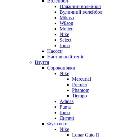
Волейбол
Пляжний волейбол
Вуличний волейбол
Mikasa
Wilson
Molten
Nike
Select
Joma
Насоси
Настільный теніс
Взуття
Сороконіжки
Nike
Mercurial
Premier
Phantom
Tiempo
Adidas
Puma
Joma
Дитячі
Футзалки
Nike
Lunar Gato II