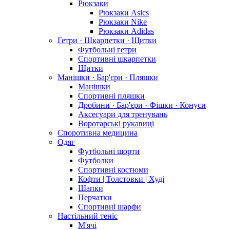
Рюкзаки
Рюкзаки Asics
Рюкзаки Nike
Рюкзаки Adidas
Гетри · Шкарпетки · Щитки
Футбольні гетри
Спортивні шкарпетки
Щитки
Манішки · Бар'єри · Пляшки
Манішки
Спортивні пляшки
Дробини · Бар'єри · Фішки · Конуси
Аксесуари для тренувань
Воротарські рукавиці
Споротивна медицина
Одяг
Футбольні шорти
Футболки
Спортивні костюми
Кофти | Толстовки | Худі
Шапки
Перчатки
Спортивні шарфи
Настільний теніс
М'ячі