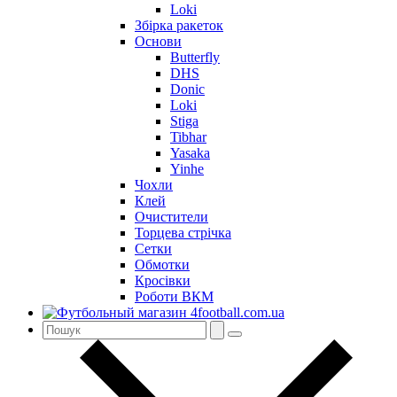
Loki
Збірка ракеток
Основи
Butterfly
DHS
Donic
Loki
Stiga
Tibhar
Yasaka
Yinhe
Чохли
Клей
Очистители
Торцева стрічка
Сетки
Обмотки
Кросівки
Роботи ВКМ