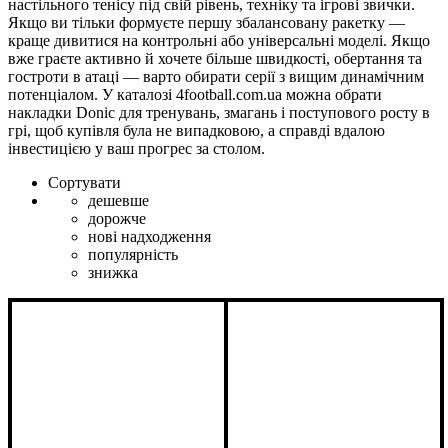
настільного тенісу під свій рівень, техніку та ігрові звички.
Якщо ви тільки формуєте першу збалансовану ракетку —
краще дивитися на контрольні або універсальні моделі. Якщо
вже граєте активно й хочете більше швидкості, обертання та
гостроти в атаці — варто обирати серії з вищим динамічним
потенціалом. У каталозі 4football.com.ua можна обрати
накладки Donic для тренувань, змагань і поступового росту в
грі, щоб купівля була не випадковою, а справді вдалою
інвестицією у ваш прогрес за столом.
Сортувати
дешевше
дорожче
нові надходження
популярність
знижка