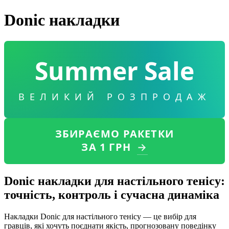
Donic накладки
Summer Sale
ВЕЛИКИЙ РОЗПРОДАЖ
ЗБИРАЄМО РАКЕТКИ
ЗА 1 ГРН
→
Donic накладки для настільного тенісу:
точність, контроль і сучасна динаміка
Накладки Donic для настільного тенісу — це вибір для
гравців, які хочуть поєднати якість, прогнозовану поведінку