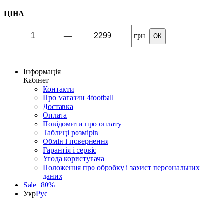
ЦІНА
—
грн
ОК
Інформація
Кабінет
Контакти
Про магазин 4football
Доставка
Оплата
Повідомити про оплату
Таблиці розмірів
Обмін і повернення
Гарантія і сервіс
Угода користувача
Положення про обробку і захист персональних
даних
Sale -80%
Укр
Рус