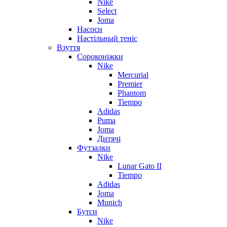
Nike
Select
Joma
Насоси
Настільный теніс
Взуття
Сороконіжки
Nike
Mercurial
Premier
Phantom
Tiempo
Adidas
Puma
Joma
Дитячі
Футзалки
Nike
Lunar Gato II
Tiempo
Adidas
Joma
Munich
Бутси
Nike