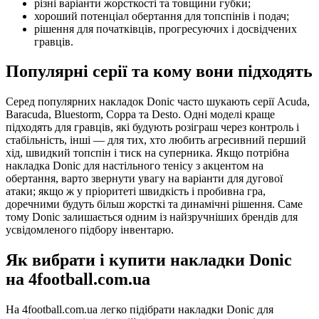
різні варіанти жорсткості та товщини губки;
хороший потенціал обертання для топспінів і подач;
рішення для початківців, прогресуючих і досвідчених
гравців.
Популярні серії та кому вони підходять
Серед популярних накладок Donic часто шукають серії Acuda,
Baracuda, Bluestorm, Coppa та Desto. Одні моделі краще
підходять для гравців, які будують розіграш через контроль і
стабільність, інші — для тих, хто любить агресивний перший
хід, швидкий топспін і тиск на суперника. Якщо потрібна
накладка Donic для настільного тенісу з акцентом на
обертання, варто звернути увагу на варіанти для дугової
атаки; якщо ж у пріоритеті швидкість і пробивна гра,
доречними будуть більш жорсткі та динамічні рішення. Саме
тому Donic залишається одним із найзручніших брендів для
усвідомленого підбору інвентарю.
Як вибрати і купити накладки Donic
на 4football.com.ua
На 4football.com.ua легко підібрати накладки Donic для