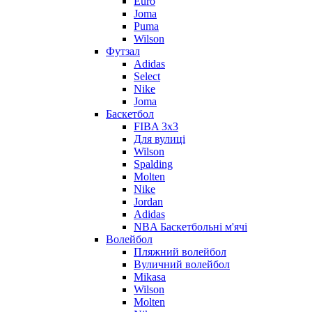
Euro
Joma
Puma
Wilson
Футзал
Adidas
Select
Nike
Joma
Баскетбол
FIBA 3x3
Для вулиці
Wilson
Spalding
Molten
Nike
Jordan
Adidas
NBA Баскетбольні м'ячі
Волейбол
Пляжний волейбол
Вуличний волейбол
Mikasa
Wilson
Molten