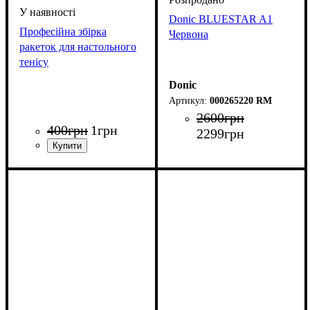
Donic BLUESTAR A1
Професійна збірка
Червона
ракеток для настольного
тенісу
Donic
000265220 RM
2600
грн
400
грн
1
грн
2299
грн