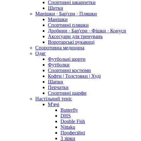
Спортивні шкарпетки
Щитки
Манішки · Бар'єри · Пляшки
Манішки
Спортивні пляшки
Дробини · Бар'єри · Фішки · Конуси
Аксесуари для тренувань
Воротарські рукавиці
Споротивна медицина
Одяг
Футбольні шорти
Футболки
Спортивні костюми
Кофти | Толстовки | Худі
Шапки
Перчатки
Спортивні шарфи
Настільний теніс
М'ячі
Butterfly
DHS
Double Fish
Nittaku
Професійні
3 зірки