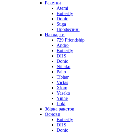
Ракетки
Atemi
Butterfly
Donic
Stiga
Професійні
Накладки
729 Friendship
Andro
Butterfly
DHS
Donic
Nittaku
Palio
Tibhar
Victas
Xiom
Yasaka
Yinhe
Loki
Збірка ракеток
Основи
Butterfly
DHS
Donic