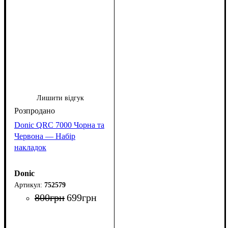
Лишити відгук
Donic QRC 7000 Чорна та
Червона — Набір
накладок
Donic
752579
800
грн
699
грн