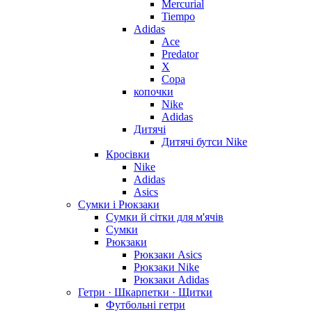
Mercurial
Tiempo
Adidas
Ace
Predator
X
Copa
копочки
Nike
Adidas
Дитячі
Дитячі бутси Nike
Кросівки
Nike
Adidas
Asics
Сумки і Рюкзаки
Сумки й сітки для м'ячів
Сумки
Рюкзаки
Рюкзаки Asics
Рюкзаки Nike
Рюкзаки Adidas
Гетри · Шкарпетки · Щитки
Футбольні гетри