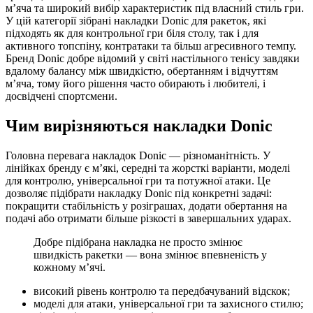
м’яча та широкий вибір характеристик під власний стиль гри.
У цій категорії зібрані накладки Donic для ракеток, які
підходять як для контрольної гри біля столу, так і для
активного топспіну, контратаки та більш агресивного темпу.
Бренд Donic добре відомий у світі настільного тенісу завдяки
вдалому балансу між швидкістю, обертанням і відчуттям
м’яча, тому його рішення часто обирають і любителі, і
досвідчені спортсмени.
Чим вирізняються накладки Donic
Головна перевага накладок Donic — різноманітність. У
лінійках бренду є м’які, середні та жорсткі варіанти, моделі
для контролю, універсальної гри та потужної атаки. Це
дозволяє підібрати накладку Donic під конкретні задачі:
покращити стабільність у розіграшах, додати обертання на
подачі або отримати більше різкості в завершальних ударах.
Добре підібрана накладка не просто змінює
швидкість ракетки — вона змінює впевненість у
кожному м’ячі.
високий рівень контролю та передбачуваний відскок;
моделі для атаки, універсальної гри та захисного стилю;