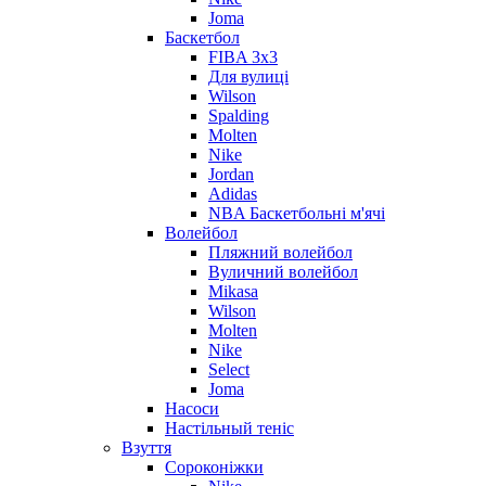
Joma
Баскетбол
FIBA 3x3
Для вулиці
Wilson
Spalding
Molten
Nike
Jordan
Adidas
NBA Баскетбольні м'ячі
Волейбол
Пляжний волейбол
Вуличний волейбол
Mikasa
Wilson
Molten
Nike
Select
Joma
Насоси
Настільный теніс
Взуття
Сороконіжки