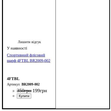
Лишити відгук
Спортивний флісовий
шарф 4FTBL BR2009-002
4FTBL
BR2009-002
350
грн
199
грн