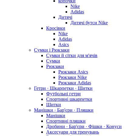
копочки
Nike
Adidas
Дитячі
Дитячі бутси Nike
Кросівки
Nike
Adidas
Asics
Сумки і Рюкзаки
Сумки й сітки для м'ячів
Сумки
Рюкзаки
Рюкзаки Asics
Рюкзаки Nike
Рюкзаки Adidas
Гетри · Шкарпетки · Щитки
Футбольні гетри
Спортивні шкарпетки
Щитки
Манішки · Бар'єри · Пляшки
Манішки
Спортивні пляшки
Дробини · Бар'єри · Фішки · Конуси
Аксесуари для тренувань