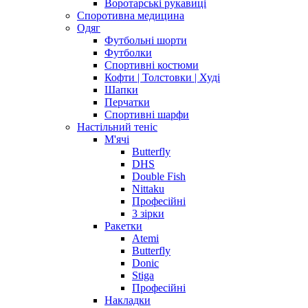
Воротарські рукавиці
Споротивна медицина
Одяг
Футбольні шорти
Футболки
Спортивні костюми
Кофти | Толстовки | Худі
Шапки
Перчатки
Спортивні шарфи
Настільний теніс
М'ячі
Butterfly
DHS
Double Fish
Nittaku
Професійні
3 зірки
Ракетки
Atemi
Butterfly
Donic
Stiga
Професійні
Накладки