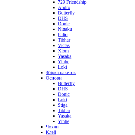
729 Friendship
Andro
Butterfly
DHS
Donic
Nittaku
Palio
Tibhar
Victas
Xiom
Yasaka
Yinhe
Loki
Збірка ракеток
Основи
Butterfly
DHS
Donic
Loki
Stiga
Tibhar
Yasaka
Yinhe
Чохли
Клей