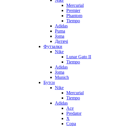
Nike
Mercurial
Premier
Phantom
Tiempo
Adidas
Puma
Joma
Дитячі
Футзалки
Nike
Lunar Gato II
Tiempo
Adidas
Joma
Munich
Бутси
Nike
Mercurial
Tiempo
Adidas
Ace
Predator
X
Copa