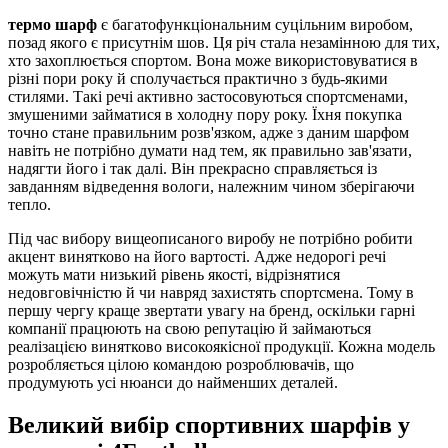
термо шарф
є багатофункціональним суцільним виробом,
позад якого є присутнім шов. Ця річ стала незамінною для тих,
хто захоплюється спортом. Вона може використовуватися в
різні пори року й сполучається практично з будь-якими
стилями. Такі речі активно застосовуються спортсменами,
змушеними займатися в холодну пору року. Їхня покупка
точно стане правильним розв'язком, адже з даним шарфом
навіть не потрібно думати над тем, як правильно зав'язати,
надягти його і так далі. Він прекрасно справляється із
завданням відведення вологи, належним чином зберігаючи
тепло.
Під час вибору вищеописаного виробу не потрібно робити
акцент винятково на його вартості. Адже недорогі речі
можуть мати низький рівень якості, відрізнятися
недовговічністю й чи навряд захистять спортсмена. Тому в
першу чергу краще звертати увагу на бренд, оскільки гарні
компанії працюють на свою репутацію й займаються
реалізацією винятково високоякісної продукції. Кожна модель
розробляється цілою командою розроблювачів, що
продумують усі нюанси до найменших деталей.
Великий вибір спортивних шарфів у