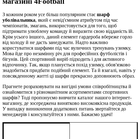
магазині 4Football
З кожним роком усе більш популярним стає
шарф
уболівальника
, який є невід'ємним атрибутом під час
чемпіонатів, змагань, використовується для того, щоб
підтримати улюблену команду й виразити свою відданість їй.
Крім усього іншого, даний елемент гардероба вбереже горло
від холоду й не дасть занедужати. Надто важливо
користуватися шарфами під час вуличних тренувань узимку.
Мова йде про незамінну річ для професійних футболістів і
бігунів. Цей спортивний виріб підходить і для активного
відпочинку. Так, якщо планується похід узимку, обов'язково
знадобиться придбати подібний елемент. Та й взагалі, навіть у
повсякденному житті ці шарфи прекрасно доповнюють образ.
Прагнете розраховувати на вигідні умови співробітництва й
ознайомитися з різноманітним асортиментами спортивних
шарфів? Тоді пропонуємо вивчити каталог нашого інтернет-
магазину, де зосереджена винятково високоякісна продукція.
У випадку виникнення додаткових питань звертайтеся до
менеджерів і консультуйтеся з ними. Бажаємо удачі!