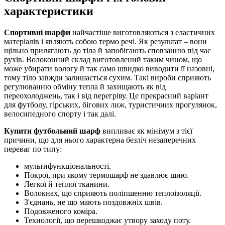
характеристики
Спортивні шарфи
найчастіше виготовляються з еластичних
матеріалів і являють собою термо речі. Як результат – вони
щільно прилягають до тіла й запобігають сповзанню під час
рухів. Волоконний склад виготовлений таким чином, що
може убирати вологу й так само швидко виводити її назовні,
тому тіло завжди залишається сухим. Такі вироби сприяють
регулюванню обміну тепла й захищають як від
переохолоджень, так і від перегріву. Це прекрасний варіант
для футболу, гірських, бігових лиж, туристичних прогулянок,
велосипедного спорту і так далі.
Купити футбольний шарф
випливає як мінімум з тієї
причини, що для нього характерна безліч незаперечних
переваг по типу:
мультифункціональності.
Покрої, при якому термошарф не здавлює шию.
Легкої й теплої тканини.
Волокнах, що сприяють поліпшенню теплоізоляції.
З'єднань, не що мають поздовжніх швів.
Подовженого коміра.
Технології, що перешкоджає утвору заходу поту.