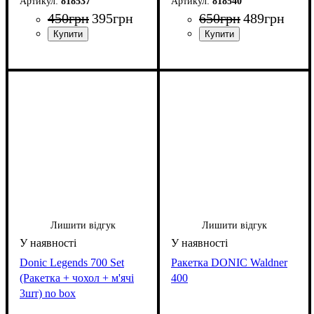
818537
818540
450
грн
395
грн
650
грн
489
грн
Лишити відгук
Лишити відгук
Donic Legends 700 Set
Ракетка DONIC Waldner
(Ракетка + чохол + м'ячі
400
3шт) no box