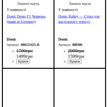
Лишити відгук
Лишити відгук
Donic Desto F1 Червона
Donic Ralley — Сітка для
(made in Germany)
настільного тенісуc
Donic
Donic
000221425-R
808306
1700
грн
2000
грн
1499
грн
1599
грн