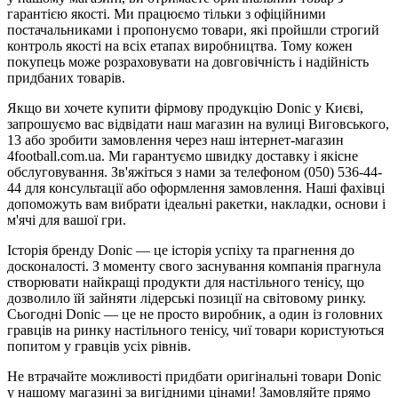
гарантією якості. Ми працюємо тільки з офіційними
постачальниками і пропонуємо товари, які пройшли строгий
контроль якості на всіх етапах виробництва. Тому кожен
покупець може розраховувати на довговічність і надійність
придбаних товарів.
Якщо ви хочете купити фірмову продукцію Donic у Києві,
запрошуємо вас відвідати наш магазин на вулиці Виговського,
13 або зробити замовлення через наш інтернет-магазин
4football.com.ua. Ми гарантуємо швидку доставку і якісне
обслуговування. Зв'яжіться з нами за телефоном (050) 536-44-
44 для консультації або оформлення замовлення. Наші фахівці
допоможуть вам вибрати ідеальні ракетки, накладки, основи і
м'ячі для вашої гри.
Історія бренду Donic — це історія успіху та прагнення до
досконалості. З моменту свого заснування компанія прагнула
створювати найкращі продукти для настільного тенісу, що
дозволило їй зайняти лідерські позиції на світовому ринку.
Сьогодні Donic — це не просто виробник, а один із головних
гравців на ринку настільного тенісу, чиї товари користуються
попитом у гравців усіх рівнів.
Не втрачайте можливості придбати оригінальні товари Donic
у нашому магазині за вигідними цінами! Замовляйте прямо