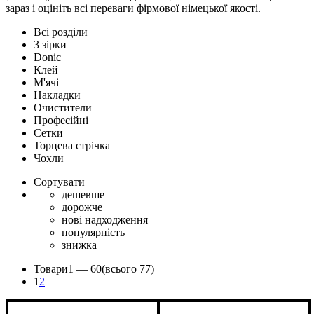
зараз і оцініть всі переваги фірмової німецької якості.
Всі розділи
3 зірки
Donic
Клей
М'ячі
Накладки
Очистители
Професійні
Сетки
Торцева стрічка
Чохли
Сортувати
дешевше
дорожче
нові надходження
популярність
знижка
Товари
1 —
60
(всього 77)
1
2