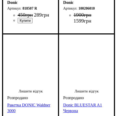
Donic
Donic
818507 R
100206010
450
грн
289
грн
1900
грн
1599
грн
Лишити відгук
Лишити відгук
Ракетка DONIC Waldner
Donic BLUESTAR A1
3000
Червона