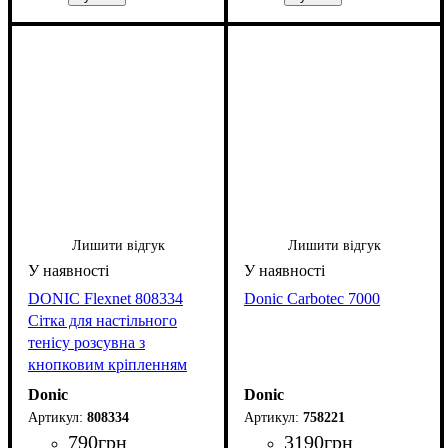
Лишити відгук
Лишити відгук
DONIC Flexnet 808334
Donic Carbotec 7000
Сітка для настільного
тенісу розсувна з
кнопковим кріпленням
Donic
Donic
808334
758221
790
грн
3190
грн