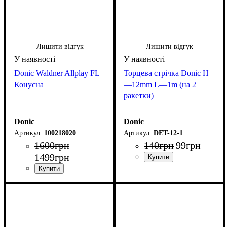
Лишити відгук
Лишити відгук
Donic Waldner Allplay FL
Торцева стрічка Donic H
Конусна
—12mm L—1m (на 2
ракетки)
Donic
Donic
100218020
DET-12-1
1600
грн
140
грн
99
грн
1499
грн