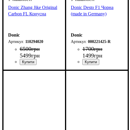
Donic Zhang Jike Original
Donic Desto F1 Чорна
Carbon FL Конусна
(made in Germany)
Donic
Donic
110294020
000221425-R
6500
грн
1700
грн
5499
грн
1499
грн