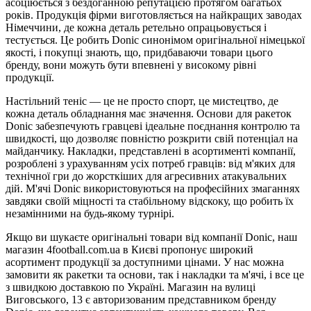
асоціюється з бездоганною репутацією протягом багатьох
років. Продукція фірми виготовляється на найкращих заводах
Німеччини, де кожна деталь ретельно опрацьовується і
тестується. Це робить Donic синонімом оригінальної німецької
якості, і покупці знають, що, придбаваючи товари цього
бренду, вони можуть бути впевнені у високому рівні
продукції.
Настільний теніс — це не просто спорт, це мистецтво, де
кожна деталь обладнання має значення. Основи для ракеток
Donic забезпечують гравцеві ідеальне поєднання контролю та
швидкості, що дозволяє повністю розкрити свій потенціал на
майданчику. Накладки, представлені в асортименті компанії,
розроблені з урахуванням усіх потреб гравців: від м'яких для
технічної гри до жорсткіших для агресивних атакувальних
дій. М'ячі Donic використовуються на професійних змаганнях
завдяки своїй міцності та стабільному відскоку, що робить їх
незамінними на будь-якому турнірі.
Якщо ви шукаєте оригінальні товари від компанії Donic, наш
магазин 4football.com.ua в Києві пропонує широкий
асортимент продукції за доступними цінами. У нас можна
замовити як ракетки та основи, так і накладки та м'ячі, і все це
з швидкою доставкою по Україні. Магазин на вулиці
Виговського, 13 є авторизованим представником бренду