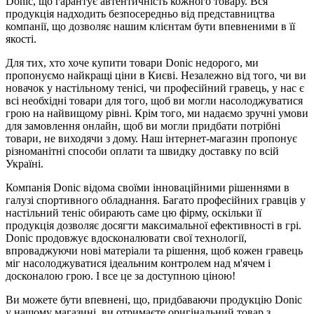
Donic, що гарантує автентичність кожного товару. Вся
продукція надходить безпосередньо від представництва
компанії, що дозволяє нашим клієнтам бути впевненими в її
якості.
Для тих, хто хоче купити товари Donic недорого, ми
пропонуємо найкращі ціни в Києві. Незалежно від того, чи ви
новачок у настільному тенісі, чи професійний гравець, у нас є
всі необхідні товари для того, щоб ви могли насолоджуватися
грою на найвищому рівні. Крім того, ми надаємо зручні умови
для замовлення онлайн, щоб ви могли придбати потрібні
товари, не виходячи з дому. Наш інтернет-магазин пропонує
різноманітні способи оплати та швидку доставку по всій
Україні.
Компанія Donic відома своїми інноваційними рішеннями в
галузі спортивного обладнання. Багато професійних гравців у
настільний теніс обирають саме цю фірму, оскільки її
продукція дозволяє досягти максимальної ефективності в грі.
Donic продовжує вдосконалювати свої технології,
впроваджуючи нові матеріали та рішення, щоб кожен гравець
міг насолоджуватися ідеальним контролем над м'ячем і
досконалою грою. І все це за доступною ціною!
Ви можете бути впевнені, що, придбаваючи продукцію Donic
у нашому магазині, ви отримаєте оригінальний товар з