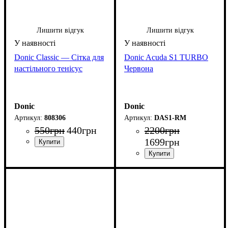
Лишити відгук
Лишити відгук
Donic Classic — Сітка для
Donic Acuda S1 TURBO
настільного тенісуc
Червона
Donic
Donic
808306
DAS1-RM
550
грн
440
грн
2200
грн
1699
грн