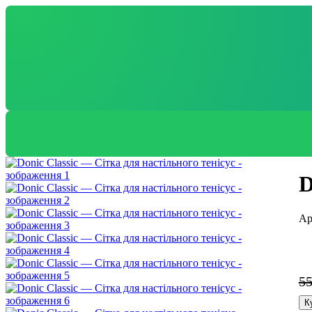
D
5
К