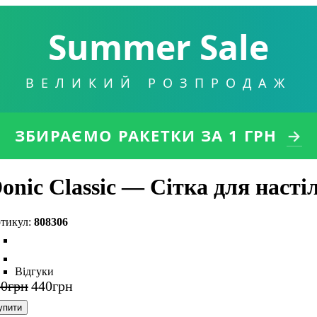
Summer Sale
ВЕЛИКИЙ РОЗПРОДАЖ
ЗБИРАЄМО РАКЕТКИ
ЗА 1 ГРН
→
onic Classic — Сітка для насті
808306
Відгуки
50
грн
440
грн
упити