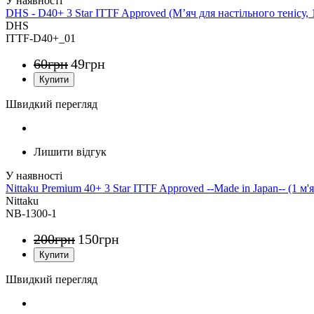
DHS - D40+ 3 Star ITTF Approved (М’яч для настільного тенісу, 
DHS
ITTF-D40+_01
60
грн
49
грн
Швидкий перегляд
Лишити відгук
Nittaku Premium 40+ 3 Star ITTF Approved --Made in Japan-- (1 м'я
Nittaku
NB-1300-1
200
грн
150
грн
Швидкий перегляд