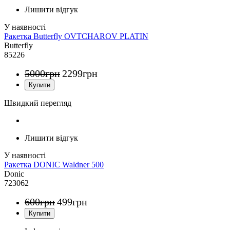
Лишити відгук
Ракетка Butterfly OVTCHAROV PLATIN
Butterfly
85226
5000
грн
2299
грн
Швидкий перегляд
Лишити відгук
Ракетка DONIC Waldner 500
Donic
723062
600
грн
499
грн