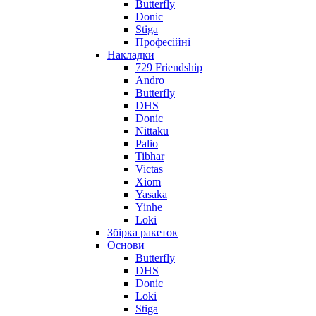
Butterfly
Donic
Stiga
Професійні
Накладки
729 Friendship
Andro
Butterfly
DHS
Donic
Nittaku
Palio
Tibhar
Victas
Xiom
Yasaka
Yinhe
Loki
Збірка ракеток
Основи
Butterfly
DHS
Donic
Loki
Stiga