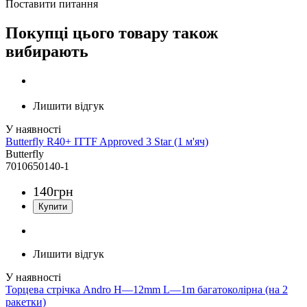
Поставити питання
Покупці цього товару також
вибирають
Лишити відгук
Butterfly R40+ ITTF Approved 3 Star (1 м'яч)
Butterfly
7010650140-1
140
грн
Лишити відгук
Торцева стрічка Andro H—12mm L—1m багатоколірна (на 2
ракетки)