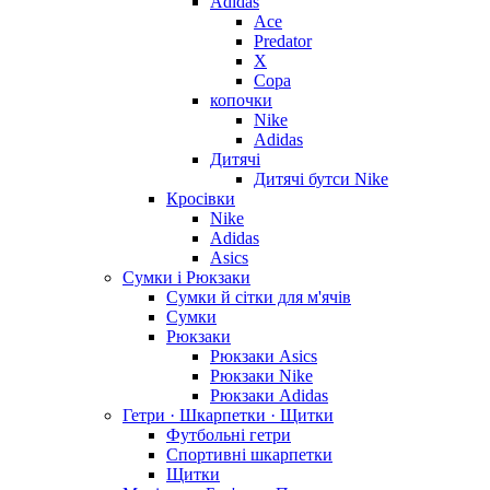
Adidas
Ace
Predator
X
Copa
копочки
Nike
Adidas
Дитячі
Дитячі бутси Nike
Кросівки
Nike
Adidas
Asics
Сумки і Рюкзаки
Сумки й сітки для м'ячів
Сумки
Рюкзаки
Рюкзаки Asics
Рюкзаки Nike
Рюкзаки Adidas
Гетри · Шкарпетки · Щитки
Футбольні гетри
Спортивні шкарпетки
Щитки