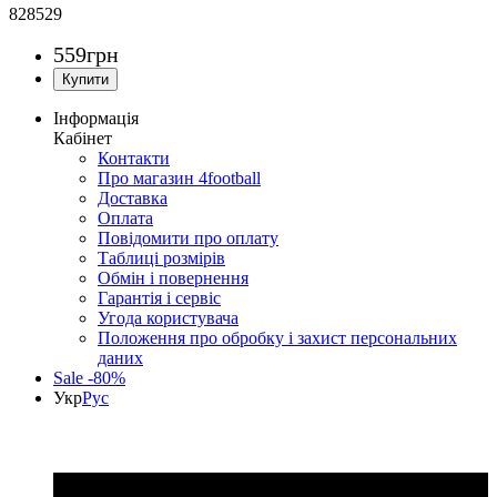
828529
559
грн
Інформація
Кабінет
Контакти
Про магазин 4football
Доставка
Оплата
Повідомити про оплату
Таблиці розмірів
Обмін і повернення
Гарантія і сервіс
Угода користувача
Положення про обробку і захист персональних
даних
Sale -80%
Укр
Рус