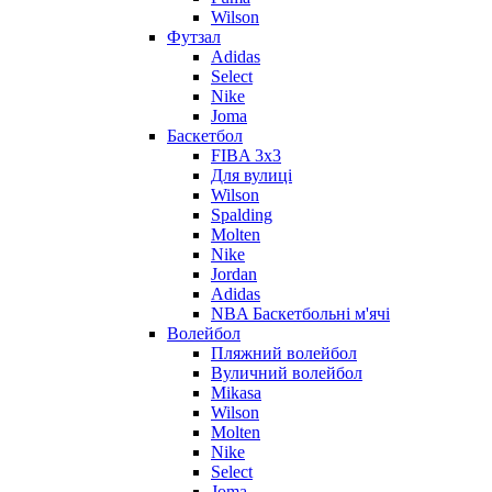
Wilson
Футзал
Adidas
Select
Nike
Joma
Баскетбол
FIBA 3x3
Для вулиці
Wilson
Spalding
Molten
Nike
Jordan
Adidas
NBA Баскетбольні м'ячі
Волейбол
Пляжний волейбол
Вуличний волейбол
Mikasa
Wilson
Molten
Nike
Select
Joma