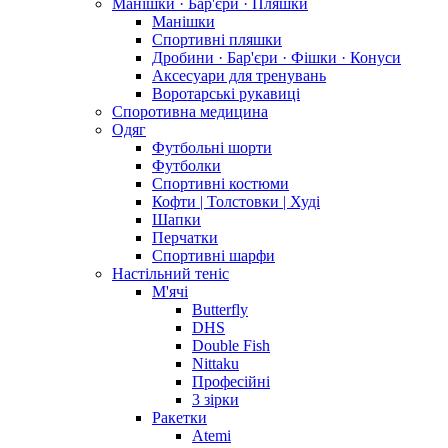
Манішки · Бар'єри · Пляшки
Манішки
Спортивні пляшки
Дробини · Бар'єри · Фішки · Конуси
Аксесуари для тренувань
Воротарські рукавиці
Споротивна медицина
Одяг
Футбольні шорти
Футболки
Спортивні костюми
Кофти | Толстовки | Худі
Шапки
Перчатки
Спортивні шарфи
Настільний теніс
М'ячі
Butterfly
DHS
Double Fish
Nittaku
Професійні
3 зірки
Ракетки
Atemi