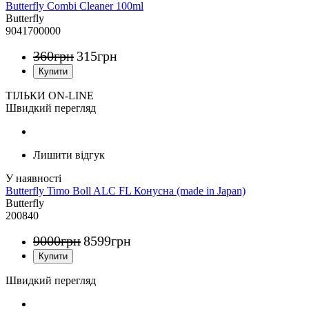
Butterfly Combi Cleaner 100ml
Butterfly
9041700000
360
грн
315
грн
ТІЛЬКИ ON-LINE
Швидкий перегляд
Лишити відгук
Butterfly Timo Boll ALC FL Конусна (made in Japan)
Butterfly
200840
9000
грн
8599
грн
Швидкий перегляд