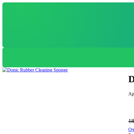
D
1
Оч