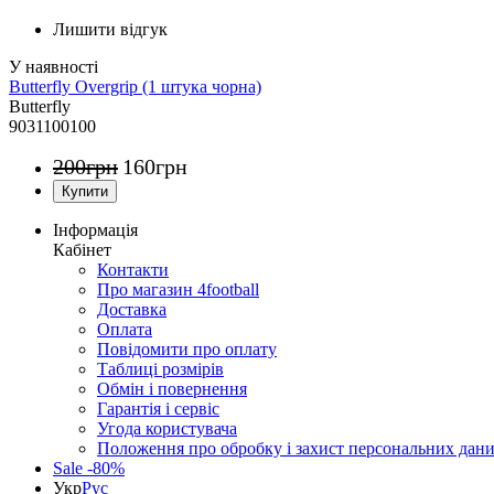
Лишити відгук
Butterfly Overgrip (1 штука чорна)
Butterfly
9031100100
200
грн
160
грн
Інформація
Кабінет
Контакти
Про магазин 4football
Доставка
Оплата
Повідомити про оплату
Таблиці розмірів
Обмін і повернення
Гарантія і сервіс
Угода користувача
Положення про обробку і захист персональних дан
Sale -80%
Укр
Рус