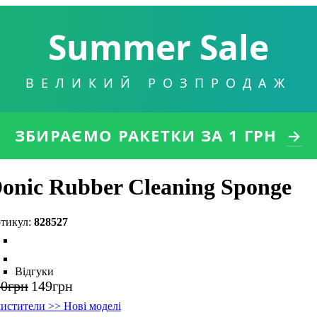
Summer Sale
ВЕЛИКИЙ РОЗПРОДАЖ
ЗБИРАЄМО РАКЕТКИ
ЗА 1 ГРН
→
onic Rubber Cleaning Sponge
828527
Відгуки
80
грн
149
грн
истители >> Нові моделі