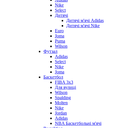
Nike
Select
Дитячі
Дитячі м'ячі Adidas
Дитячі м'ячі Nike
Euro
Joma
Puma
Wilson
Футзал
Adidas
Select
Nike
Joma
Баскетбол
FIBA 3x3
Для вулиці
Wilson
Spalding
Molten
Nike
Jordan
Adidas
NBA Баскетбольні м'ячі