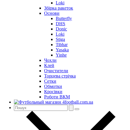
Loki
Збірка ракеток
Основи
Butterfly
DHS
Donic
Loki
Stiga
Tibhar
Yasaka
Yinhe
Чохли
Клей
Очистители
Торцева стрічка
Сетки
Обмотки
Кросівки
Роботи ВКМ