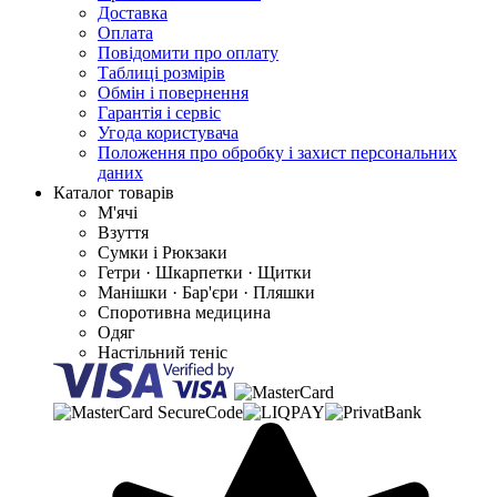
Доставка
Оплата
Повідомити про оплату
Таблиці розмірів
Обмін і повернення
Гарантія і сервіс
Угода користувача
Положення про обробку і захист персональних
даних
Каталог товарів
М'ячі
Взуття
Сумки і Рюкзаки
Гетри · Шкарпетки · Щитки
Манішки · Бар'єри · Пляшки
Споротивна медицина
Одяг
Настільний теніс