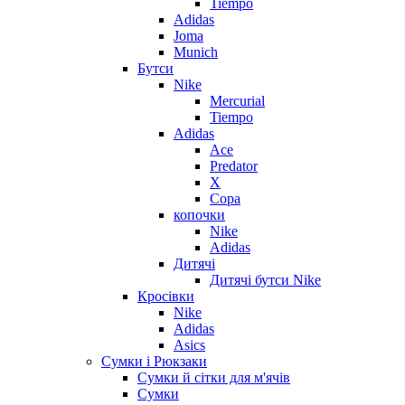
Tiempo
Adidas
Joma
Munich
Бутси
Nike
Mercurial
Tiempo
Adidas
Ace
Predator
X
Copa
копочки
Nike
Adidas
Дитячі
Дитячі бутси Nike
Кросівки
Nike
Adidas
Asics
Сумки і Рюкзаки
Сумки й сітки для м'ячів
Сумки