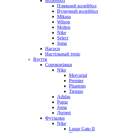
Волейбол
Пляжний волейбол
Вуличний волейбол
Mikasa
Wilson
Molten
Nike
Select
Joma
Насоси
Настільный теніс
Взуття
Сороконіжки
Nike
Mercurial
Premier
Phantom
Tiempo
Adidas
Puma
Joma
Дитячі
Футзалки
Nike
Lunar Gato II