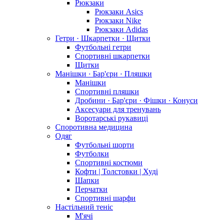
Рюкзаки
Рюкзаки Asics
Рюкзаки Nike
Рюкзаки Adidas
Гетри · Шкарпетки · Щитки
Футбольні гетри
Спортивні шкарпетки
Щитки
Манішки · Бар'єри · Пляшки
Манішки
Спортивні пляшки
Дробини · Бар'єри · Фішки · Конуси
Аксесуари для тренувань
Воротарські рукавиці
Споротивна медицина
Одяг
Футбольні шорти
Футболки
Спортивні костюми
Кофти | Толстовки | Худі
Шапки
Перчатки
Спортивні шарфи
Настільний теніс
М'ячі