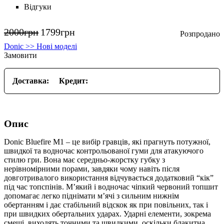
Відгуки
2000
грн
1799
грн
Donic >> Нові моделі
Замовити
Доставка:
Кредит:
Опис
Donic Bluefire M1 – це вибір гравців, які прагнуть потужної,
швидкої та водночас контрольованої гуми для атакуючого
стилю гри. Вона має середньо-жорстку губку з
нерівномірними порами, завдяки чому навіть після
довготривалого використання відчувається додатковий “кік”
під час топспінів. М’який і водночас чіпкий червоний топшит
допомагає легко піднімати м’ячі з сильним нижнім
обертанням і дає стабільний відскок як при повільних, так і
при швидких обертальних ударах. Ударні елементи, зокрема
смеші, виходять точними та швидкими, оскільки блакитна