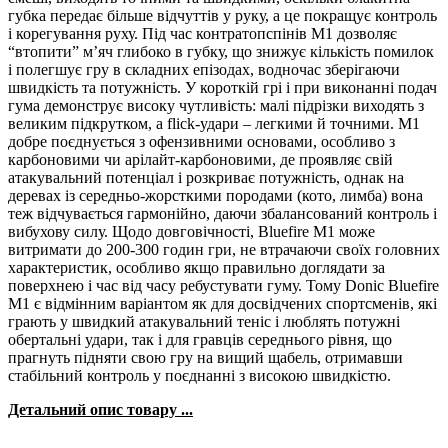
губка передає більше відчуттів у руку, а це покращує контроль
і корегування руху. Під час контратопспінів M1 дозволяє
“втопити” м’яч глибоко в губку, що знижує кількість помилок
і полегшує гру в складних епізодах, водночас зберігаючи
швидкість та потужність. У короткій грі і при виконанні подач
гума демонструє високу чутливість: малі підрізки виходять з
великим підкрутком, а flick-удари – легкими й точними. M1
добре поєднується з офензивними основами, особливо з
карбоновими чи арілайт-карбоновими, де проявляє свій
атакувальний потенціал і розкриває потужність, однак на
деревах із середньо-жорсткими породами (кото, лимба) вона
теж відчувається гармонійно, даючи збалансований контроль і
вибухову силу. Щодо довговічності, Bluefire M1 може
витримати до 200-300 годин гри, не втрачаючи своїх головних
характеристик, особливо якщо правильно доглядати за
поверхнею і час від часу ребустувати гуму. Тому Donic Bluefire
M1 є відмінним варіантом як для досвідчених спортсменів, які
грають у швидкий атакувальний теніс і люблять потужні
обертальні удари, так і для гравців середнього рівня, що
прагнуть підняти свою гру на вищий щабель, отримавши
стабільний контроль у поєднанні з високою швидкістю.
Детальний опис товару ...