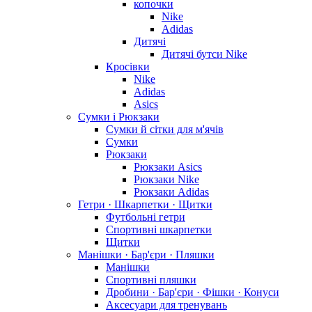
копочки
Nike
Adidas
Дитячі
Дитячі бутси Nike
Кросівки
Nike
Adidas
Asics
Сумки і Рюкзаки
Сумки й сітки для м'ячів
Сумки
Рюкзаки
Рюкзаки Asics
Рюкзаки Nike
Рюкзаки Adidas
Гетри · Шкарпетки · Щитки
Футбольні гетри
Спортивні шкарпетки
Щитки
Манішки · Бар'єри · Пляшки
Манішки
Спортивні пляшки
Дробини · Бар'єри · Фішки · Конуси
Аксесуари для тренувань