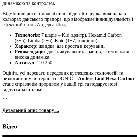
динамікою та контролем.
Відмінною рисою моделі став і її дизайн: ручка виконана в
кольорах данського прапора, що відображає індивідуальність і
ефектний стиль Андерса Лінда.
Технологія
: 7 шарів – Kiri (центр), Hexamid Carbon
(3+5), Limba (2+6), Koto (1+7, зовнішні)
Характер
: швидка, але проста в керуванні
Рекомендація
: для атакувальних гравців, яким важлива
висока динаміка
Артикул
: 110 250
Оцініть усі переваги передових вуглецевих технологій та
бездоганної майстерності DONIC –
Anders Lind Hexa Carbon
стане справжнім проривом у вашій грі та подарує нові
відчуття за столом!
```
Детальний опис товару ...
Відео