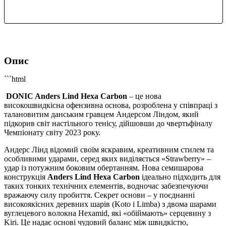
Опис
```html
DONIC Anders Lind Hexa Carbon
– це нова
високошвидкісна офензивна основа, розроблена у співпраці з
талановитим данським гравцем Андерсом Ліндом, який
підкорив світ настільного тенісу, дійшовши до чвертьфіналу
Чемпіонату світу 2023 року.
Андерс Лінд відомий своїм яскравим, креативним стилем та
особливими ударами, серед яких виділяється «Strawberry» –
удар із потужним боковим обертанням. Нова семишарова
конструкція
Anders Lind Hexa Carbon
ідеально підходить для
таких тонких технічних елементів, водночас забезпечуючи
вражаючу силу пробиття. Секрет основи – у поєднанні
високоякісних деревних шарів (Koto і Limba) з двома шарами
вуглецевого волокна Hexamid, які «обіймають» серцевину з
Kiri. Це надає основі чудовий баланс між швидкістю,