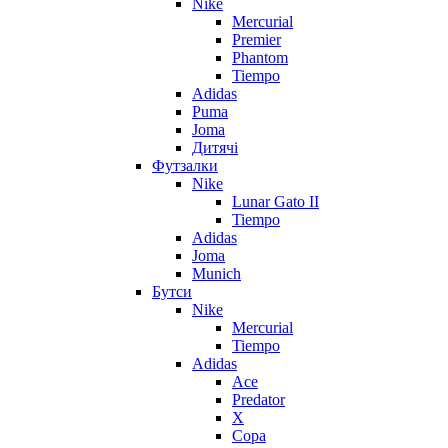
Nike
Mercurial
Premier
Phantom
Tiempo
Adidas
Puma
Joma
Дитячі
Футзалки
Nike
Lunar Gato II
Tiempo
Adidas
Joma
Munich
Бутси
Nike
Mercurial
Tiempo
Adidas
Ace
Predator
X
Copa