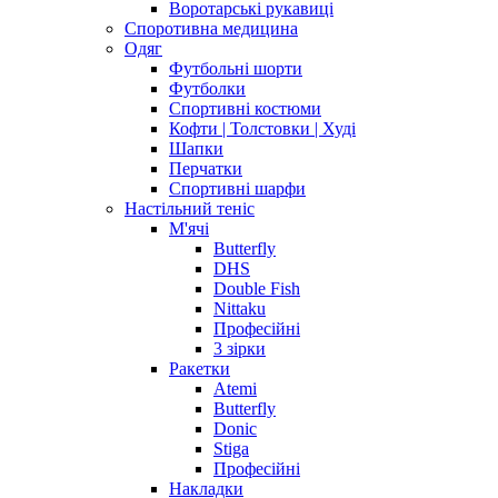
Воротарські рукавиці
Споротивна медицина
Одяг
Футбольні шорти
Футболки
Спортивні костюми
Кофти | Толстовки | Худі
Шапки
Перчатки
Спортивні шарфи
Настільний теніс
М'ячі
Butterfly
DHS
Double Fish
Nittaku
Професійні
3 зірки
Ракетки
Atemi
Butterfly
Donic
Stiga
Професійні
Накладки