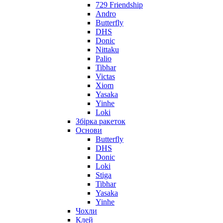
729 Friendship
Andro
Butterfly
DHS
Donic
Nittaku
Palio
Tibhar
Victas
Xiom
Yasaka
Yinhe
Loki
Збірка ракеток
Основи
Butterfly
DHS
Donic
Loki
Stiga
Tibhar
Yasaka
Yinhe
Чохли
Клей