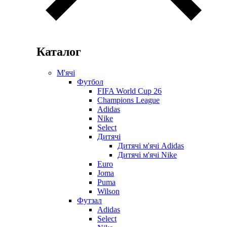
Каталог
М'ячі
Футбол
FIFA World Cup 26
Champions League
Adidas
Nike
Select
Дитячі
Дитячі м'ячі Adidas
Дитячі м'ячі Nike
Euro
Joma
Puma
Wilson
Футзал
Adidas
Select