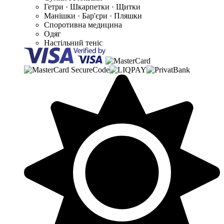
Гетри · Шкарпетки · Щитки
Манішки · Бар'єри · Пляшки
Споротивна медицина
Одяг
Настільний теніс