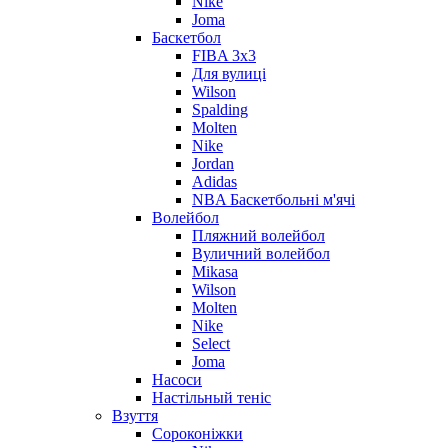
Nike
Joma
Баскетбол
FIBA 3x3
Для вулиці
Wilson
Spalding
Molten
Nike
Jordan
Adidas
NBA Баскетбольні м'ячі
Волейбол
Пляжний волейбол
Вуличний волейбол
Mikasa
Wilson
Molten
Nike
Select
Joma
Насоси
Настільный теніс
Взуття
Сороконіжки