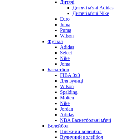
Дитячі
Дитячі м'ячі Adidas
Дитячі м'ячі Nike
Euro
Joma
Puma
Wilson
Футзал
Adidas
Select
Nike
Joma
Баскетбол
FIBA 3x3
Для вулиці
Wilson
Spalding
Molten
Nike
Jordan
Adidas
NBA Баскетбольні м'ячі
Волейбол
Пляжний волейбол
Вуличний волейбол