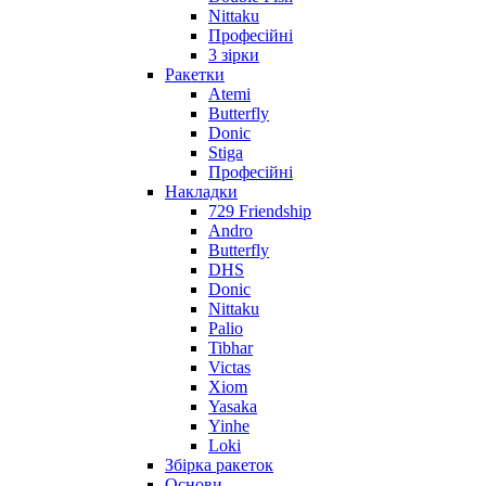
Nittaku
Професійні
3 зірки
Ракетки
Atemi
Butterfly
Donic
Stiga
Професійні
Накладки
729 Friendship
Andro
Butterfly
DHS
Donic
Nittaku
Palio
Tibhar
Victas
Xiom
Yasaka
Yinhe
Loki
Збірка ракеток
Основи