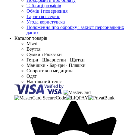
Повідомити про оплату
Таблиці розмірів
Обмін і повернення
Гарантія і сервіс
Угода користувача
Положення про обробку і захист персональних
даних
Каталог товарів
М'ячі
Взуття
Сумки і Рюкзаки
Гетри · Шкарпетки · Щитки
Манішки · Бар'єри · Пляшки
Споротивна медицина
Одяг
Настільний теніс