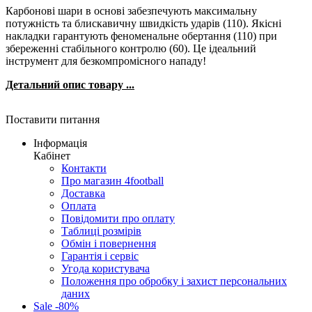
Карбонові шари в основі забезпечують максимальну
потужність та блискавичну швидкість ударів (110). Якісні
накладки гарантують феноменальне обертання (110) при
збереженні стабільного контролю (60). Це ідеальний
інструмент для безкомпромісного нападу!
Детальний опис товару ...
Поставити питання
Інформація
Кабінет
Контакти
Про магазин 4football
Доставка
Оплата
Повідомити про оплату
Таблиці розмірів
Обмін і повернення
Гарантія і сервіс
Угода користувача
Положення про обробку і захист персональних
даних
Sale -80%