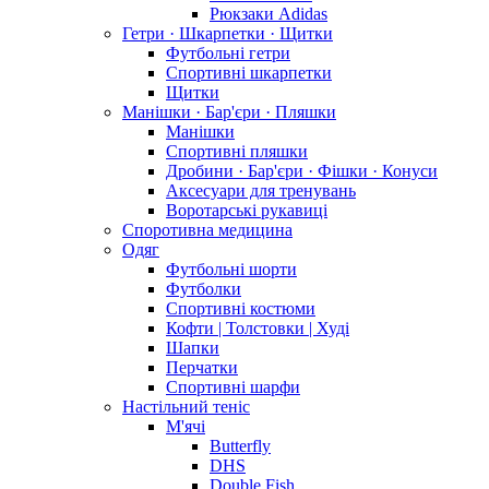
Рюкзаки Adidas
Гетри · Шкарпетки · Щитки
Футбольні гетри
Спортивні шкарпетки
Щитки
Манішки · Бар'єри · Пляшки
Манішки
Спортивні пляшки
Дробини · Бар'єри · Фішки · Конуси
Аксесуари для тренувань
Воротарські рукавиці
Споротивна медицина
Одяг
Футбольні шорти
Футболки
Спортивні костюми
Кофти | Толстовки | Худі
Шапки
Перчатки
Спортивні шарфи
Настільний теніс
М'ячі
Butterfly
DHS
Double Fish