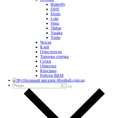
Butterfly
DHS
Donic
Loki
Stiga
Tibhar
Yasaka
Yinhe
Чохли
Клей
Очистители
Торцева стрічка
Сетки
Обмотки
Кросівки
Роботи ВКМ