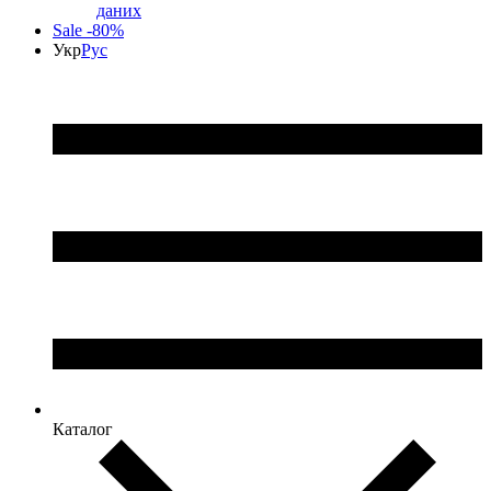
даних
Sale -80%
Укр
Рус
Каталог