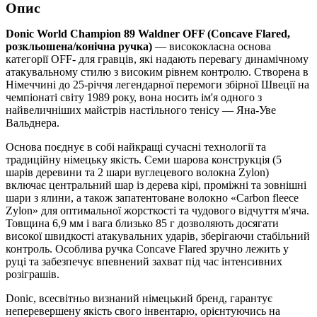
Опис
Donic World Champion 89 Waldner OFF (Concave Flared,
розкльошена/конічна ручка)
— висококласна основа
категорії OFF- для гравців, які надають перевагу динамічному
атакувальному стилю з високим рівнем контролю. Створена в
Німеччині до 25-річчя легендарної перемоги збірної Швеції на
чемпіонаті світу 1989 року, вона носить ім'я одного з
найвеличніших майстрів настільного тенісу — Яна-Уве
Вальднера.
Основа поєднує в собі найкращі сучасні технології та
традиційну німецьку якість. Семи шарова конструкція (5
шарів деревини та 2 шари вуглецевого волокна Zylon)
включає центральний шар із дерева кірі, проміжні та зовнішні
шари з ялини, а також запатентоване волокно «Carbon fleece
Zylon» для оптимальної жорсткості та чудового відчуття м'яча.
Товщина 6,9 мм і вага близько 85 г дозволяють досягати
високої швидкості атакувальних ударів, зберігаючи стабільний
контроль. Особлива ручка Concave Flared зручно лежить у
руці та забезпечує впевнений захват під час інтенсивних
розіграшів.
Donic, всесвітньо визнаний німецький бренд, гарантує
неперевершену якість свого інвентарю, орієнтуючись на