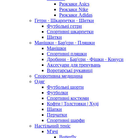
Рюкзаки Asics
Рюкзаки Nike
Рюкзаки Adidas
Гетри · Шкарпетки · Щитки
Футбольні гетри
Спортивні шкарпетки
Щитки
Манішки · Бар'єри · Пляшки
Манішки
Спортивні пляшки
Дробини · Бар'єри · Фішки · Конуси
Аксесуари для тренувань
Воротарські рукавиці
Споротивна медицина
Одяг
Футбольні шорти
Футболки
Спортивні костюми
Кофти | Толстовки | Худі
Шапки
Перчатки
Спортивні шарфи
Настільний теніс
М'ячі
Butterfly