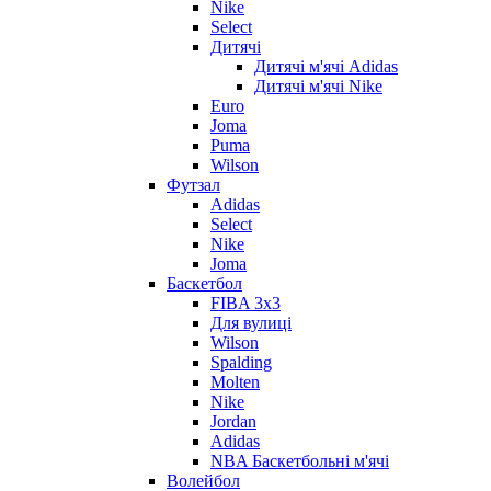
Nike
Select
Дитячі
Дитячі м'ячі Adidas
Дитячі м'ячі Nike
Euro
Joma
Puma
Wilson
Футзал
Adidas
Select
Nike
Joma
Баскетбол
FIBA 3x3
Для вулиці
Wilson
Spalding
Molten
Nike
Jordan
Adidas
NBA Баскетбольні м'ячі
Волейбол