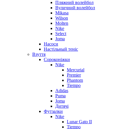
Пляжний волейбол
Вуличний волейбол
Mikasa
Wilson
Molten
Nike
Select
Joma
Насоси
Настільный теніс
Взуття
Сороконіжки
Nike
Mercurial
Premier
Phantom
Tiempo
Adidas
Puma
Joma
Дитячі
Футзалки
Nike
Lunar Gato II
Tiempo