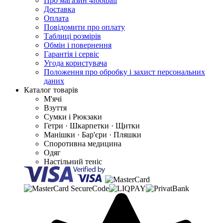
Про магазин 4football
Доставка
Оплата
Повідомити про оплату
Таблиці розмірів
Обмін і повернення
Гарантія і сервіс
Угода користувача
Положення про обробку і захист персональних
даних
Каталог товарів
М'ячі
Взуття
Сумки і Рюкзаки
Гетри · Шкарпетки · Щитки
Манішки · Бар'єри · Пляшки
Споротивна медицина
Одяг
Настільний теніс