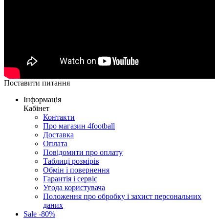
Поставити питання
Інформація
Кабінет
Контакти
Про магазин 4football
Доставка
Оплата
Повідомити про оплату
Таблиці розмірів
Обмін і повернення
Гарантія і сервіс
Угода користувача
Положення про обробку і захист персональних
даних
Sale -80%