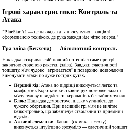
Ігрові характеристики: Контроль та
Атака
"BlueStar A1 — це накладка для просунутих гравців зі
сформованою технікою, де рука завжди йде чітко вперед."
Гра зліва (Бекхенд) — Абсолютний контроль
Накладка розкриває свій повний потенціал саме при грі
закритою стороною ракетки (зліва). Завдяки еластичності
топшиту, м'яч чудово "вгризається" в поверхню, дозволяючи
виконувати атаки по дуже гострих кутах.
Перший хід:
Атака по підрізці виконується легко та
комфортно. Короткий кистьовий рух дозволяє надати
м'ячу чудову швидкість та керованість без зайвих зусиль.
Блок:
Накладка демонструє низьку чутливість до
чужого обертання. При пасивній грі м'яч не вилітає
безконтрольно, що забезпечує стабільний та приємний
відскік.
Активні елементи:
"Банан" (скрутка зі столу)
виконується інтуїтивно зрозуміло — еластичний топшит