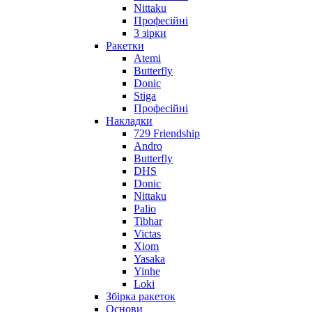
Nittaku
Професійні
3 зірки
Ракетки
Atemi
Butterfly
Donic
Stiga
Професійні
Накладки
729 Friendship
Andro
Butterfly
DHS
Donic
Nittaku
Palio
Tibhar
Victas
Xiom
Yasaka
Yinhe
Loki
Збірка ракеток
Основи