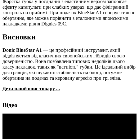
Жорстка губка у поєднанні з еластичним верхом запобігає
ефекту катапульти при слабких ударах, що дає філігранний
контроль на прийомі. При подачах BlueStar A1 генерує сильне
обертання, яке можна порівняти з еталонними японськими
накладками рівня Dignics 09C.
Висновки
Donic BlueStar A1
— це професійний інструмент, який
відрізняється від класичних європейських гібридів своєю
довершеністю. Вона позбавлена типових недоліків цього
класу накладок, таких як "ватність" губки. Це ідеальний вибір
для гравців, які шукають стабільність на блоці, потужне
обертання на подачах та керовану агресію при грі зліва.
Детальний опис товару ...
Відео