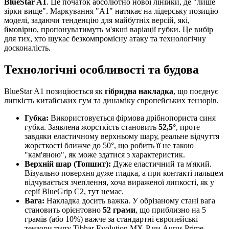
BlueStar A1
. Це початок абсолютно нової лінійки, де "лише
зірки вище". Маркування "A1" натякає на лідерську позицію
моделі, задаючи тенденцію для майбутніх версій, які,
ймовірно, пропонуватимуть м'якші варіації губки. Це вибір
для тих, хто шукає безкомпромісну атаку та технологічну
досконалість.
Технологічні особливості та будова
BlueStar A1 позиціюється як
гібридна накладка
, що поєднує
липкість китайських гум та динаміку європейських тензорів.
Губка:
Використовується фірмова дрібнопориста синя
губка. Заявлена жорсткість становить
52,5°
, проте
завдяки еластичному верхньому шару, реальне відчуття
жорсткості ближче до 50°, що робить її не такою
"кам'яною", як може здатися з характеристик.
Верхній шар (Топшит):
Дуже еластичний та м'який.
Візуально поверхня дуже гладка, а при контакті пальцем
відчувається зчеплення, хоча вираженої липкості, як у
серії BlueGrip C2, тут немає.
Вага:
Накладка досить важка. У обрізаному стані вага
становить орієнтовно
52 грами
, що приблизно на 5
грамів (або 10%) важче за стандартні європейські
тензори типу Tibhar Evolution MX-P чи Aurus Prime.