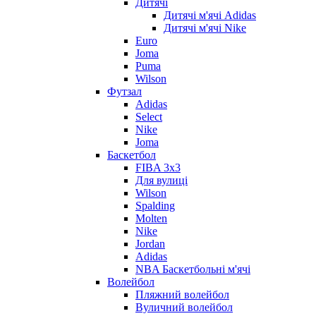
Дитячі
Дитячі м'ячі Adidas
Дитячі м'ячі Nike
Euro
Joma
Puma
Wilson
Футзал
Adidas
Select
Nike
Joma
Баскетбол
FIBA 3x3
Для вулиці
Wilson
Spalding
Molten
Nike
Jordan
Adidas
NBA Баскетбольні м'ячі
Волейбол
Пляжний волейбол
Вуличний волейбол