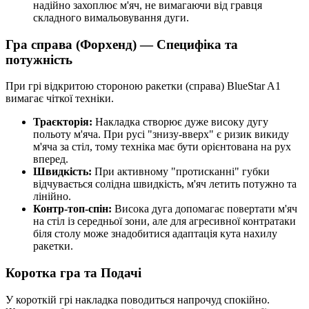
надійно захоплює м'яч, не вимагаючи від гравця
складного вимальовування дуги.
Гра справа (Форхенд) — Специфіка та
потужність
При грі відкритою стороною ракетки (справа) BlueStar A1
вимагає чіткої техніки.
Траєкторія:
Накладка створює дуже високу дугу
польоту м'яча. При русі "знизу-вверх" є ризик викиду
м'яча за стіл, тому техніка має бути орієнтована на рух
вперед.
Швидкість:
При активному "протисканні" губки
відчувається солідна швидкість, м'яч летить потужно та
лінійно.
Контр-топ-спін:
Висока дуга допомагає повертати м'яч
на стіл із середньої зони, але для агресивної контратаки
біля столу може знадобитися адаптація кута нахилу
ракетки.
Коротка гра та Подачі
У короткій грі накладка поводиться напрочуд спокійно.