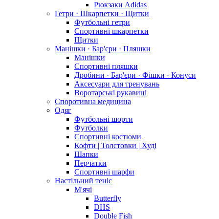
Рюкзаки Adidas
Гетри · Шкарпетки · Щитки
Футбольні гетри
Спортивні шкарпетки
Щитки
Манішки · Бар'єри · Пляшки
Манішки
Спортивні пляшки
Дробини · Бар'єри · Фішки · Конуси
Аксесуари для тренувань
Воротарські рукавиці
Споротивна медицина
Одяг
Футбольні шорти
Футболки
Спортивні костюми
Кофти | Толстовки | Худі
Шапки
Перчатки
Спортивні шарфи
Настільний теніс
М'ячі
Butterfly
DHS
Double Fish