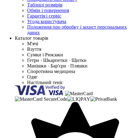
Таблиці розмірів
Обмін і повернення
Гарантія і сервіс
Угода користувача
Положення про обробку і захист персональних
даних
Каталог товарів
М'ячі
Взуття
Сумки і Рюкзаки
Гетри · Шкарпетки · Щитки
Манішки · Бар'єри · Пляшки
Споротивна медицина
Одяг
Настільний теніс