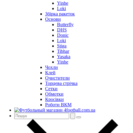
Yinhe
Loki
Збірка ракеток
Основи
Butterfly
DHS
Donic
Loki
Stiga
Tibhar
Yasaka
Yinhe
Чохли
Клей
Очистители
Торцева стрічка
Сетки
Обмотки
Кросівки
Роботи ВКМ