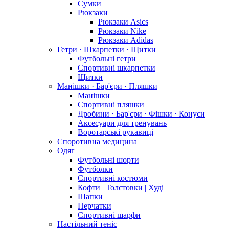
Сумки
Рюкзаки
Рюкзаки Asics
Рюкзаки Nike
Рюкзаки Adidas
Гетри · Шкарпетки · Щитки
Футбольні гетри
Спортивні шкарпетки
Щитки
Манішки · Бар'єри · Пляшки
Манішки
Спортивні пляшки
Дробини · Бар'єри · Фішки · Конуси
Аксесуари для тренувань
Воротарські рукавиці
Споротивна медицина
Одяг
Футбольні шорти
Футболки
Спортивні костюми
Кофти | Толстовки | Худі
Шапки
Перчатки
Спортивні шарфи
Настільний теніс