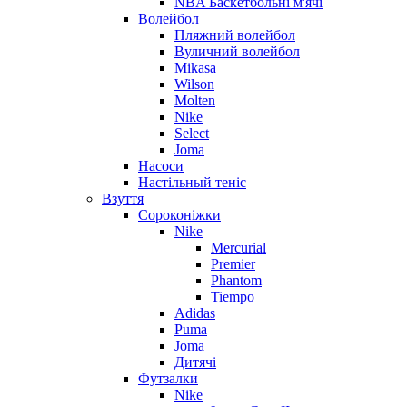
NBA Баскетбольні м'ячі
Волейбол
Пляжний волейбол
Вуличний волейбол
Mikasa
Wilson
Molten
Nike
Select
Joma
Насоси
Настільный теніс
Взуття
Сороконіжки
Nike
Mercurial
Premier
Phantom
Tiempo
Adidas
Puma
Joma
Дитячі
Футзалки
Nike