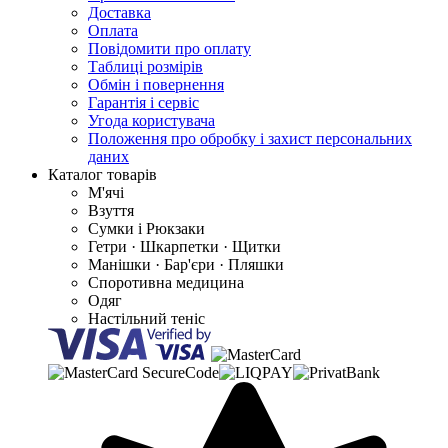
Доставка
Оплата
Повідомити про оплату
Таблиці розмірів
Обмін і повернення
Гарантія і сервіс
Угода користувача
Положення про обробку і захист персональних
даних
Каталог товарів
М'ячі
Взуття
Сумки і Рюкзаки
Гетри · Шкарпетки · Щитки
Манішки · Бар'єри · Пляшки
Споротивна медицина
Одяг
Настільний теніс