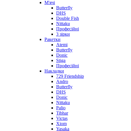
М'ячі
Butterfly
DHS
Double Fish
Nittaku
Професійні
3 зірки
Ракетки
Atemi
Butterfly
Donic
Stiga
Професійні
Накладки
729 Friendship
Andro
Butterfly
DHS
Donic
Nittaku
Palio
Tibhar
Victas
Xiom
Yasaka