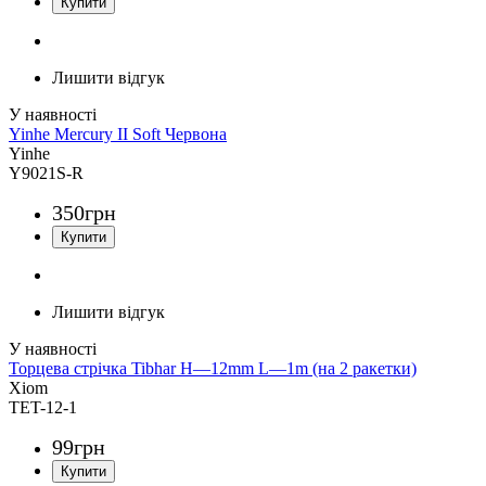
Лишити відгук
Yinhe Mercury II Soft Червона
Yinhe
Y9021S-R
350
грн
Лишити відгук
Торцева стрічка Tibhar H—12mm L—1m (на 2 ракетки)
Xiom
TET-12-1
99
грн