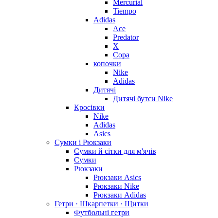
Mercurial
Tiempo
Adidas
Ace
Predator
X
Copa
копочки
Nike
Adidas
Дитячі
Дитячі бутси Nike
Кросівки
Nike
Adidas
Asics
Сумки і Рюкзаки
Сумки й сітки для м'ячів
Сумки
Рюкзаки
Рюкзаки Asics
Рюкзаки Nike
Рюкзаки Adidas
Гетри · Шкарпетки · Щитки
Футбольні гетри