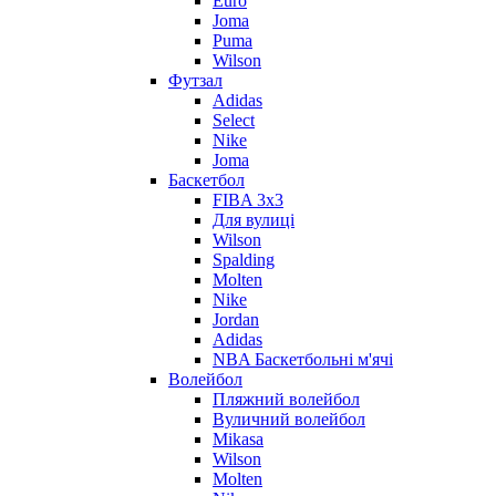
Euro
Joma
Puma
Wilson
Футзал
Adidas
Select
Nike
Joma
Баскетбол
FIBA 3x3
Для вулиці
Wilson
Spalding
Molten
Nike
Jordan
Adidas
NBA Баскетбольні м'ячі
Волейбол
Пляжний волейбол
Вуличний волейбол
Mikasa
Wilson
Molten