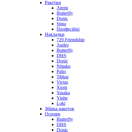
Ракетки
Atemi
Butterfly
Donic
Stiga
Професійні
Накладки
729 Friendship
Andro
Butterfly
DHS
Donic
Nittaku
Palio
Tibhar
Victas
Xiom
Yasaka
Yinhe
Loki
Збірка ракеток
Основи
Butterfly
DHS
Donic