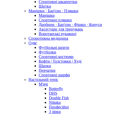
Спортивні шкарпетки
Щитки
Манішки · Бар'єри · Пляшки
Манішки
Спортивні пляшки
Дробини · Бар'єри · Фішки · Конуси
Аксесуари для тренувань
Воротарські рукавиці
Споротивна медицина
Одяг
Футбольні шорти
Футболки
Спортивні костюми
Кофти | Толстовки | Худі
Шапки
Перчатки
Спортивні шарфи
Настільний теніс
М'ячі
Butterfly
DHS
Double Fish
Nittaku
Професійні
3 зірки