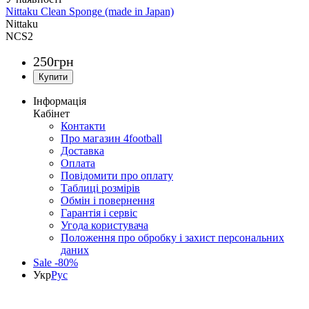
Nittaku Clean Sponge (made in Japan)
Nittaku
NCS2
250
грн
Інформація
Кабінет
Контакти
Про магазин 4football
Доставка
Оплата
Повідомити про оплату
Таблиці розмірів
Обмін і повернення
Гарантія і сервіс
Угода користувача
Положення про обробку і захист персональних
даних
Sale -80%
Укр
Рус